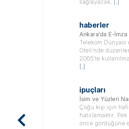
sağlayacak.
[.]
haberler
Ankara’da E-İmza
Telekom Dünyası 
Oteli’nde düzenle
2005’te kullanılm
[.]
ipuçları
İsim ve Yüzleri Nas
Çoğu kişi için hafı
hatırlamaktır. Pek
önce gördüğüne e