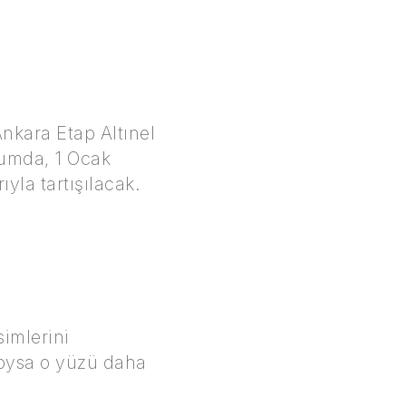
kara Etap Altınel
yumda, 1 Ocak
la tartışılacak.
simlerini
, oysa o yüzü daha