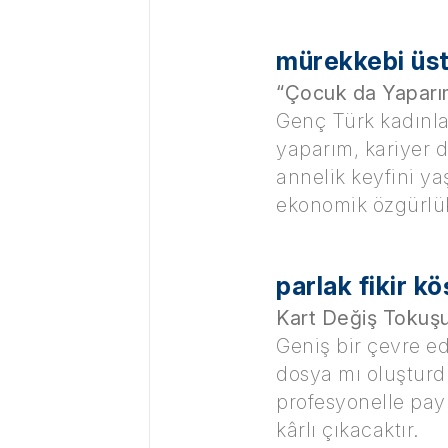
mürekkebi üs
“Çocuk da Yaparım,
Genç Türk kadınla
yaparım, kariyer 
annelik keyfini ya
ekonomik özgürlük
parlak fikir kö
Kart Değiş Tokuşu 
Geniş bir çevre ed
dosya mı oluşturdu
profesyonelle pay
kârlı çıkacaktır.