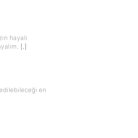
zin hayali
ayalım.
[.]
 edilebileceği en