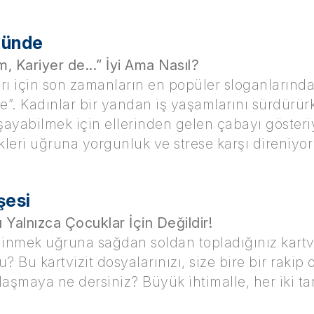
tünde
 Kariyer de...” İyi Ama Nasıl?
rı için son zamanların en popüler sloganlarında
de”. Kadınlar bir yandan iş yaşamlarını sürdürü
şayabilmek için ellerinden gelen çabayı gösteriy
leri uğruna yorgunluk ve strese karşı direniyor
şesi
Yalnızca Çocuklar İçin Değildir!
inmek uğruna sağdan soldan topladığınız kartviz
? Bu kartvizit dosyalarınızı, size bire bir rakip
laşmaya ne dersiniz? Büyük ihtimalle, her iki t