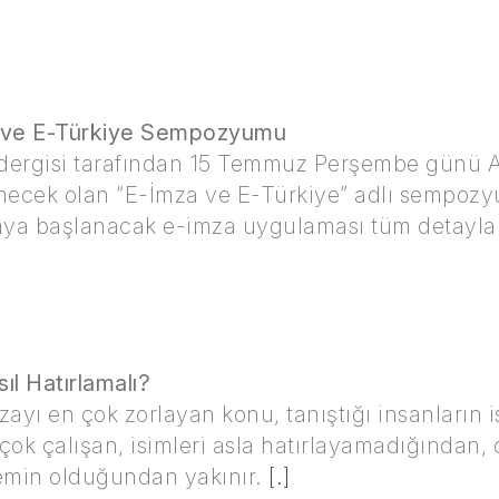
 ve E-Türkiye Sempozyumu
dergisi tarafından 15 Temmuz Perşembe günü An
necek olan “E-İmza ve E-Türkiye” adlı sempoz
aya başlanacak e-imza uygulaması tüm detaylarıy
ıl Hatırlamalı?
zayı en çok zorlayan konu, tanıştığı insanların i
 çok çalışan, isimleri asla hatırlayamadığından
min olduğundan yakınır.
[.]