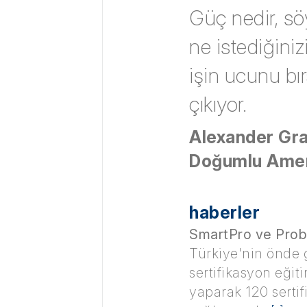
Güç nedir, sö
ne istediğiniz
işin ucunu b
çıkıyor.
Alexander Gra
Doğumlu Amer
haberler
SmartPro ve Probil
Türkiye'nin önde g
sertifikasyon eğit
yaparak 120 sertif