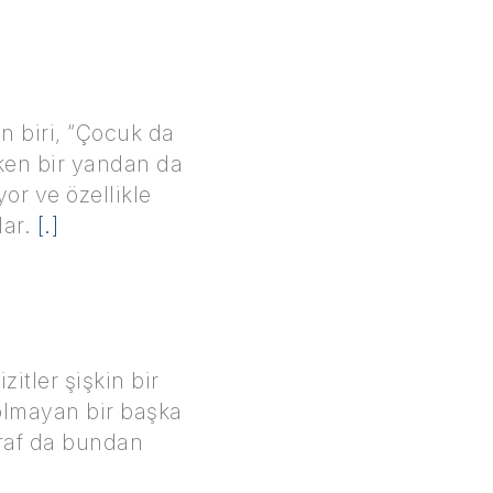
n biri, “Çocuk da
rken bir yandan da
or ve özellikle
lar.
[.]
itler şişkin bir
 olmayan bir başka
araf da bundan