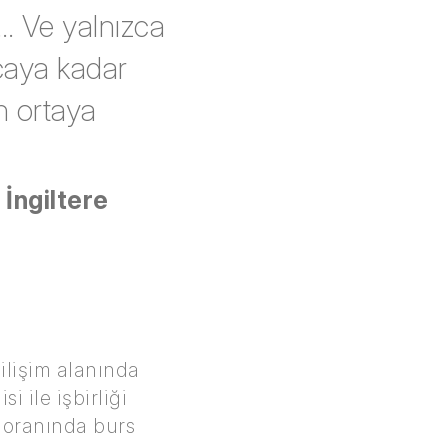
… Ve yalnızca
ncaya kadar
n ortaya
İngiltere
bilişim alanında
 ile işbirliği
i oranında burs