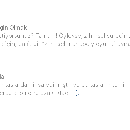
ngin Olmak
stiyorsunuz? Tamam! Öyleyse, zihinsel sürecini
k için, basit bir “zihinsel monopoly oyunu” oyn
da
an taşlardan inşa edilmiştir ve bu taşların temin
erce kilometre uzaklıktadır.
[.]