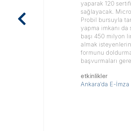
yaparak 120 sertif
sağlayacak. Micros
Probil bursuyla ta
yapma imkanı da su
başı 450 milyon li
almak isteyenleri
formunu doldurmal
başvurmaları gere
etkinlikler
Ankara’da E-İmza