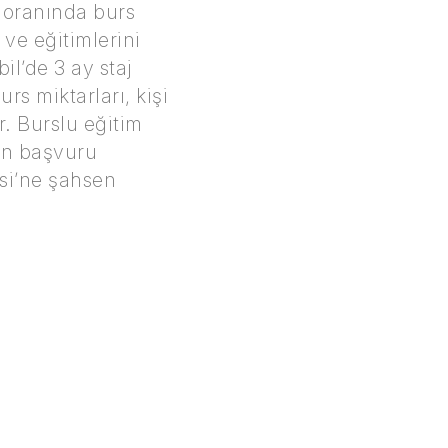
i oranında burs
ve eğitimlerini
il’de 3 ay staj
rs miktarları, kişi
r. Burslu eğitim
an başvuru
si’ne şahsen