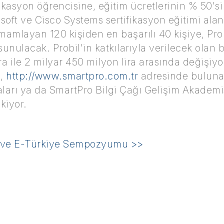
ikasyon öğrencisine, eğitim ücretlerinin % 50's
oft ve Cisco Systems sertifikasyon eğitimi alan 
mamlayan 120 kişiden en başarılı 40 kişiye, Prob
nulacak. Probil'in katkılarıyla verilecek olan bu
ra ile 2 milyar 450 milyon lira arasında değişiyo
n,
http://www.smartpro.com.tr
adresinde bulun
arı ya da SmartPro Bilgi Çağı Gelişim Akademi
kiyor.
 ve E-Türkiye Sempozyumu >>