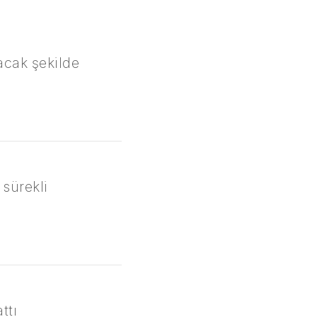
acak şekilde
 sürekli
ttı