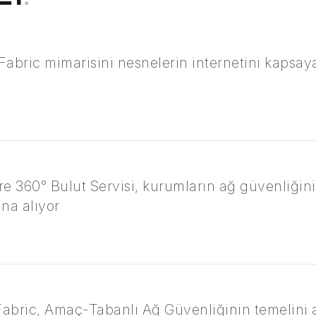
 Fabric mimarisini nesnelerin internetini kapsay
are 360° Bulut Servisi, kurumların ağ güvenliğini
na alıyor
Fabric, Amaç-Tabanlı Ağ Güvenliğinin temelini a