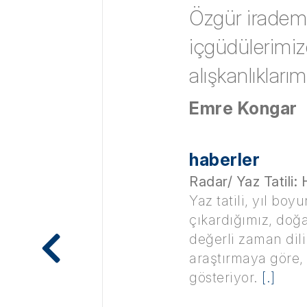
Özgür irademi
içgüdülerimiz
alışkanlıkları
Emre Kongar
haberler
Radar/ Yaz Tatili:
Yaz tatili, yıl b
çıkardığımız, doğ
değerli zaman dili
araştırmaya göre, ü
gösteriyor.
[.]