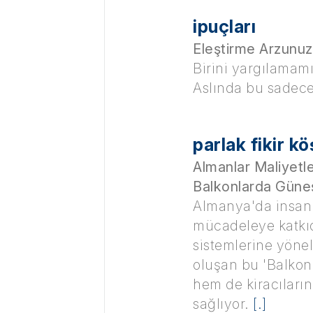
ipuçları
Eleştirme Arzunuz
Birini yargılamamı
Aslında bu sadece 
parlak fikir kö
Almanlar Maliyetl
Balkonlarda Güneş 
Almanya'da insanla
mücadeleye katkıd
sistemlerine yönel
oluşan bu 'Balkonk
hem de kiracıların
sağlıyor.
[.]