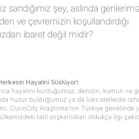
z sandığımız şey, aslında genlerimizi
den ve çevremizin koşullandırdığı
mızdan ibaret değil midir?
 Herkesin Hayalini Süslüyor!
oyunca hayalini kurduğumuz, denizin, kumun ve g
ada huzur bulduğumuz ya da lüks otellerde raha
mi. CurioCity Araştırma'nın Türkiye genelinde y
lkemizdeki tatil alışkanlıkları oldukça ilgi çekici