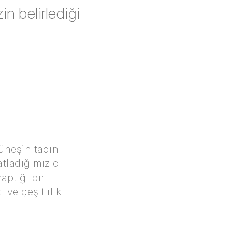
n belirlediği
üneşin tadını
tladığımız o
aptığı bir
 ve çeşitlilik