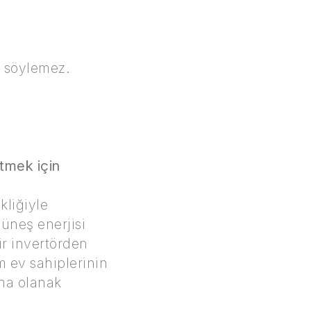
y söylemez.
tmek için
kliğiyle
üneş enerjisi
ir invertörden
m ev sahiplerinin
ına olanak