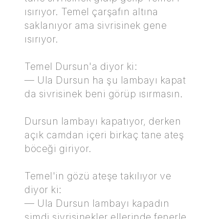
ısırıyor. Temel çarşafın altına
saklanıyor ama sivrisinek gene
ısırıyor.
Temel Dursun'a diyor ki:
— Ula Dursun ha şu lambayı kapat
da sivrisinek beni görüp ısırmasın.
Dursun lambayı kapatıyor, derken
açık camdan içeri birkaç tane ateş
böceği giriyor.
Temel'in gözü ateşe takılıyor ve
diyor ki:
— Ula Dursun lambayı kapadın
şimdi sivrisinekler ellerinde fenerle