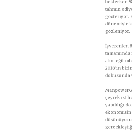
beklerken %
tahmin ediy
gösteriyor. 
dönemiyle k
gözleniyor.
İşverenler,
tamamında is
alım eğiliml
2018'in biri
dokuzunda v
ManpowerGr
çeyrek isti
yapıldığı d
ekonomisinde
düşünüyoruz
gerçekleştiğ