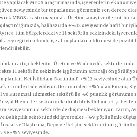
ekte yapılacak MEOS araştırmasında, işverenlerin ekonomiye
güven seviyesinde bir toparlanma görmemiz son derece olası
yrek MEOS araştırmasındaki Üretim sanayi verilerini, bu ra
rşılaştırdığımızda, halihazırda +%12 seviyesinde hafif bir iyi
yrıca, tüm bölgelerdeki ve 11 sektörün sekizindeki işverenle
ilk çeyreği için olumlu işe alım planları bildirmesi de pozitif b
endirilebilir.”
tihdam artışı beklentisi Üretim ve Madencilik sektörlerinde
rekte 11 sektörün sekizinde işgücünün artacağı öngörülüyor
lım planları Net İstihdam Görünümü +%12 seviyesinde olan Ü
sektöründe ifade ediliyor. Görünümleri +%5 olan Finans, Sig
 ve Kurumsal Hizmetler sektörü ile %6 puanlık görünüme s
osyal Hizmetler sektöründe ılımlı bir istihdam artışı beklen
dam seviyesinin üç sektörde de düşmesi bekleniyor. Tarım, Avc
ve Balıkçılık sektöründeki işverenler -%9 görünümle düşüş
 İnşaat ve Ulaştırma, Depo ve İletişim sektörlerinin görünüm
5 ve -%4 seviyesinde.