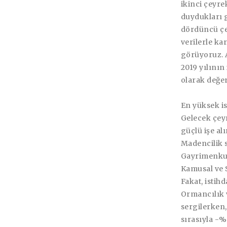
ikinci çeyr
duydukları 
dördüncü çe
verilerle ka
görüyoruz. A
2019 yılının 
olarak değerl
En yüksek is
Gelecek çey
güçlü işe a
Madencilik 
Gayrimenkul
Kamusal ve S
Fakat, istih
Ormancılık 
sergilerken,
sırasıyla -%