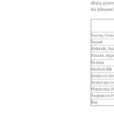
düşüş göster
bir iyileşme
Tarım, Orman
İnşaat
Elektrik, Ga
Finans, Sig
Üretim
Madencilik
Kamu ve Sos
Restoran ve 
Ulaştırma, D
Toptan ve P
İlaç