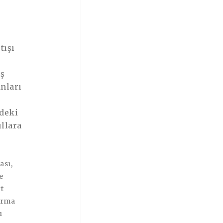
tışı
ış
nları
rdeki
ıllara
ası,
e
t
tırma
ı