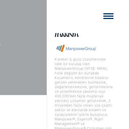
HAKKINDA
e
Küresel iş gücü çözümlerinde
lider bir kuruluş olan
ManpowerGroup (NYSE: MAN),
hızla değişen bir dünyada
kurumların, kendilerine başarıyı
getiren yetenekleri bulmasına,
değerlendirmesine, geliştirmesine
ve yönetmesine yardımcı olur.
400.000'den fazla müşteriye
yenilikçi çözümler geliştirerek, 3
milyondan fazla insanı çok çeşitli
sektör ve alanlarda anlamlı ve
sürdürülebilir işlerle buluşturur.
Manpower®, Experis®, Right
Management® ve
ManpowerGroup® Çözümleri gibi