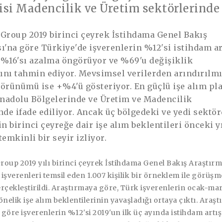
isi Madencilik ve Üretim sektörlerinde
roup 2019 birinci çeyrek İstihdama Genel Bakış
ı'na göre
Türkiye'de işverenlerin %12'si istihdam ar
%16'sı azalma öngörüyor ve %69'u değişiklik
nı tahmin ediyor. Mevsimsel verilerden arındırılm
örünümü ise +%4'ü gösteriyor. En güçlü işe alım pla
Anadolu Bölgelerinde ve Üretim ve Madencilik
nde ifade ediliyor. Ancak üç bölgedeki ve yedi sektö
in birinci çeyreğe dair işe alım beklentileri önceki y
emkinli bir seyir izliyor.
up 2019 yılı birinci çeyrek İstihdama Genel Bakış Araştırm
işverenleri temsil eden 1.007 kişilik bir örneklem ile görüşm
rçekleştirildi. Araştırmaya göre, Türk işverenlerin ocak-mar
elik işe alım beklentilerinin yavaşladığı ortaya çıktı. Araş
göre işverenlerin %12'si 2019'un ilk üç ayında istihdam artış