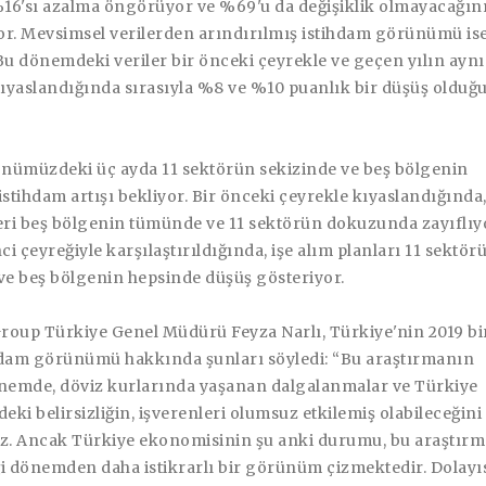
16'sı azalma öngörüyor ve %69'u da değişiklik olmayacağın
or. Mevsimsel verilerden arındırılmış istihdam görünümü is
Bu dönemdeki veriler bir önceki çeyrekle ve geçen yılın aynı
ıyaslandığında sırasıyla %8 ve %10 puanlık bir düşüş olduğ
 önümüzdeki üç ayda 11 sektörün sekizinde ve beş bölgenin
tihdam artışı bekliyor. Bir önceki çeyrekle kıyaslandığında,
eri beş bölgenin tümünde ve 11 sektörün dokuzunda zayıflıy
nci çeyreğiyle karşılaştırıldığında, işe alım planları 11 sektör
e beş bölgenin hepsinde düşüş gösteriyor.
oup Türkiye Genel Müdürü Feyza Narlı
, Türkiye'nin 2019 bi
hdam görünümü hakkında şunları söyledi: “Bu araştırmanın
önemde, döviz kurlarında yaşanan dalgalanmalar ve Türkiye
ki belirsizliğin, işverenleri olumsuz etkilemiş olabileceğini
. Ancak Türkiye ekonomisinin şu anki durumu, bu araştırm
i dönemden daha istikrarlı bir görünüm çizmektedir. Dolayıs