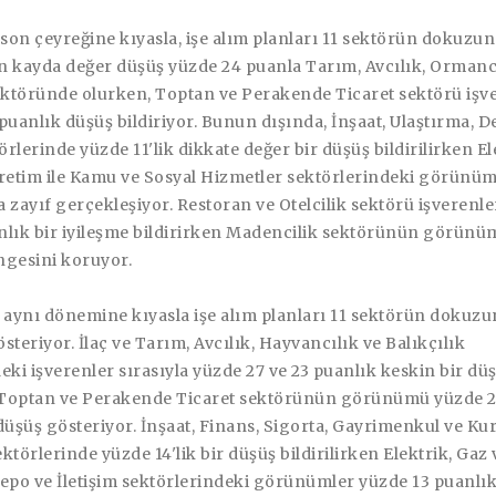
 son çeyreğine kıyasla, işe alım planları 11 sektörün dokuzu
En kayda değer düşüş yüzde 24 puanla Tarım, Avcılık, Ormanc
ektöründe olurken, Toptan ve Perakende Ticaret sektörü işv
puanlık düşüş bildiriyor. Bunun dışında, İnşaat, Ulaştırma, D
törlerinde yüzde 11'lik dikkate değer bir düşüş bildirilirken El
Üretim ile Kamu ve Sosyal Hizmetler sektörlerindeki görünüm
 zayıf gerçekleşiyor. Restoran ve Otelcilik sektörü işverenle
nlık bir iyileşme bildirirken Madencilik sektörünün görünü
ngesini koruyor.
 aynı dönemine kıyasla işe alım planları 11 sektörün dokuz
steriyor. İlaç ve Tarım, Avcılık, Hayvancılık ve Balıkçılık
eki işverenler sırasıyla yüzde 27 ve 23 puanlık keskin bir dü
, Toptan ve Perakende Ticaret sektörünün görünümü yüzde 
düşüş gösteriyor. İnşaat, Finans, Sigorta, Gayrimenkul ve K
ktörlerinde yüzde 14'lik bir düşüş bildirilirken Elektrik, Gaz v
epo ve İletişim sektörlerindeki görünümler yüzde 13 puanlık