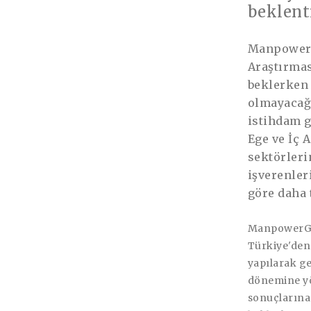
beklent
ManpowerG
Araştırmas
beklerken 
olmayacağı
istihdam g
Ege ve İç 
sektörleri
işverenler
göre daha t
ManpowerGro
Türkiye'den 
yapılarak ge
dönemine yön
sonuçlarına 