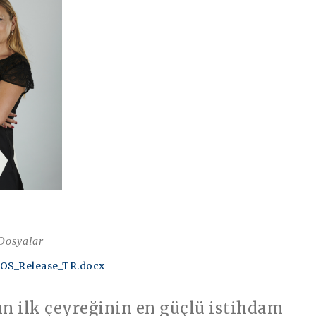
 Dosyalar
OS_Release_TR.docx
lın ilk çeyreğinin en güçlü istihdam