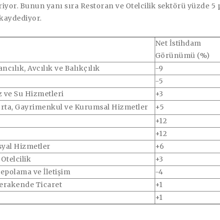
iyor. Bunun yanı sıra Restoran ve Otelcilik sektörü yüzde 5 
 kaydediyor.
Net İstihdam
Görünümü
(%)
cılık, Avcılık ve Balıkçılık
-9
-5
z ve Su Hizmetleri
+3
orta, Gayrimenkul ve Kurumsal Hizmetler
+5
+12
+12
yal Hizmetler
+6
Otelcilik
+3
epolama ve İletişim
-4
erakende Ticaret
+1
+1