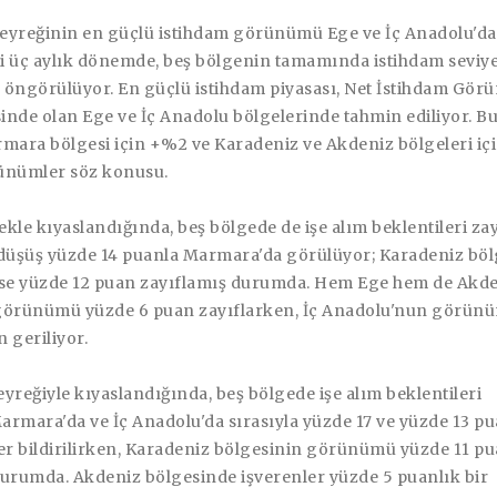
 çeyreğinin en güçlü istihdam görünümü Ege ve İç Anadolu'd
üç aylık dönemde, beş bölgenin tamamında istihdam seviy
ğı öngörülüyor. En güçlü istihdam piyasası, Net İstihdam Gö
inde olan Ege ve İç Anadolu bölgelerinde tahmin ediliyor. 
mara bölgesi için +%2 ve Karadeniz ve Akdeniz bölgeleri iç
ünümler söz konusu.
kle kıyaslandığında, beş bölgede de işe alım beklentileri zay
 düşüş yüzde 14 puanla Marmara'da görülüyor; Karadeniz böl
e yüzde 12 puan zayıflamış durumda. Hem Ege hem de Akd
görünümü yüzde 6 puan zayıflarken, İç Anadolu'nun görünü
 geriliyor.
çeyreğiyle kıyaslandığında, beş bölgede işe alım beklentileri
Marmara'da ve İç Anadolu'da sırasıyla yüzde 17 ve yüzde 13 p
er bildirilirken, Karadeniz bölgesinin görünümü yüzde 11 p
durumda. Akdeniz bölgesinde işverenler yüzde 5 puanlık bir