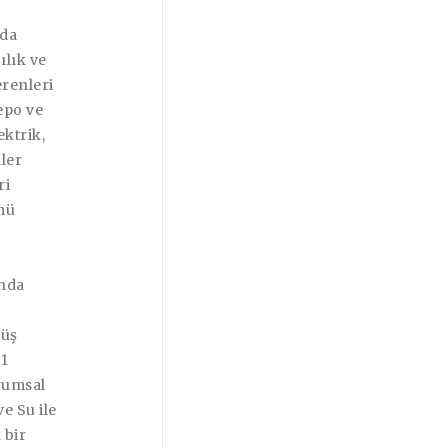
nda
ılık ve
erenleri
epo ve
ektrik,
ler
ri
mü
unda
şüş
21
urumsal
e Su ile
 bir