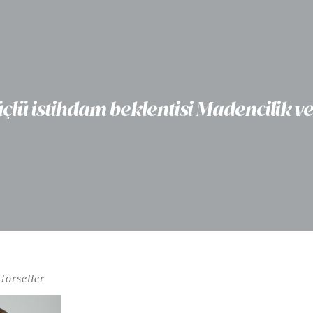
güçlü istihdam beklentisi Madencilik v
Görseller