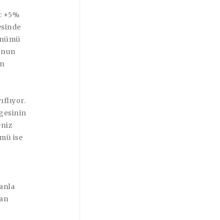
a: +5%
esinde
rünümü
Bunun
in
ıflıyor.
gesinin
eniz
mü ise
uanla
uan