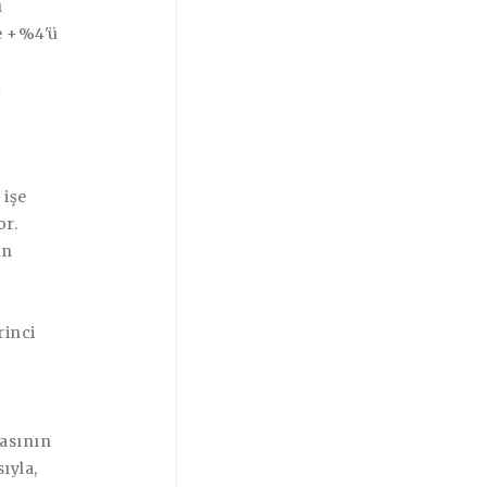
ı
e +%4'ü
u
 işe
or.
ün
rinci
asının
ıyla,