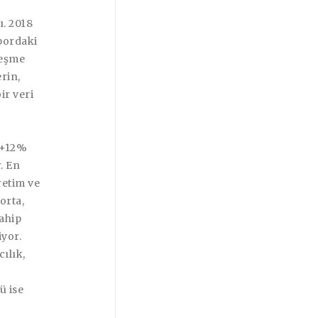
. 2018
pordaki
leşme
rin,
ir veri
: +12%
. En
retim ve
orta,
ahip
iyor.
ılık,
ü ise