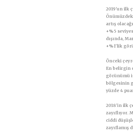
2019'un ilk
Önümüzdeki 
artış olaca
+%5 seviyes
dışında, Mar
+%1'lik gör
Önceki çeyre
En belirgin
görünümü is
bölgesinin 
yüzde 4 puan
2018'in ilk 
zayıflıyor. 
ciddi düşüşl
zayıflamış 