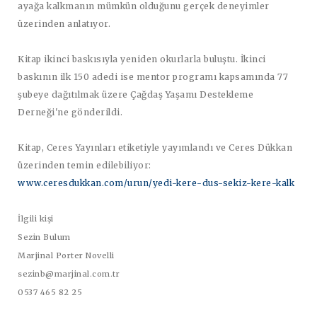
ayağa kalkmanın mümkün olduğunu gerçek deneyimler
üzerinden anlatıyor.
Kitap ikinci baskısıyla yeniden okurlarla buluştu. İkinci
baskının ilk 150 adedi ise mentor programı kapsamında 77
şubeye dağıtılmak üzere Çağdaş Yaşamı Destekleme
Derneği'ne gönderildi.
Kitap, Ceres Yayınları etiketiyle yayımlandı ve Ceres Dükkan
üzerinden temin edilebiliyor:
www.ceresdukkan.com/urun/yedi-kere-dus-sekiz-kere-kalk
İlgili kişi
Sezin Bulum
Marjinal Porter Novelli
sezinb@marjinal.com.tr
0537 465 82 25