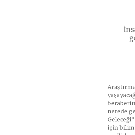
İns
g
Araştırma
yaşayacağ
beraberind
nerede ge
Geleceği”
için bili