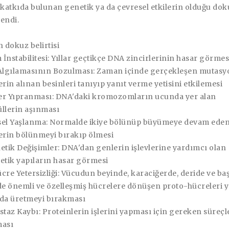
katkıda bulunan genetik ya da çevresel etkilerin olduğu dok
lendi.
 dokuz belirtisi
İnstabilitesi: Yıllar geçtikçe DNA zincirlerinin hasar görmes
Algılamasının Bozulması: Zaman içinde gerçekleşen mutasy
rin alınan besinleri tanıyıp yanıt verme yetisini etkilemesi
r Yıpranması: DNA'daki kromozomların ucunda yer alan
llerin aşınması
el Yaşlanma: Normalde ikiye bölünüp büyümeye devam ede
erin bölünmeyi bırakıp ölmesi
etik Değişimler: DNA'dan genlerin işlevlerine yardımcı olan
etik yapıların hasar görmesi
cre Yetersizliği: Vücudun beyinde, karaciğerde, deride ve ba
de önemli ve özelleşmiş hücrelere dönüşen proto-hücreleri y
da üretmeyi bırakması
staz Kaybı: Proteinlerin işlerini yapması için gereken süreçl
ması