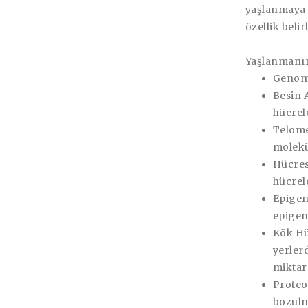
yaşlanmaya 
özellik belir
Yaşlanmanın
Genom 
Besin 
hücrele
Telome
molekü
Hücres
hücrel
Epigen
epigen
Kök Hü
yerler
miktar
Proteo
bozul