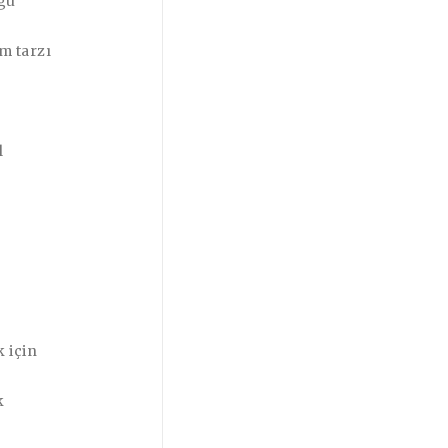
oğu
m tarzı
l
 için
k