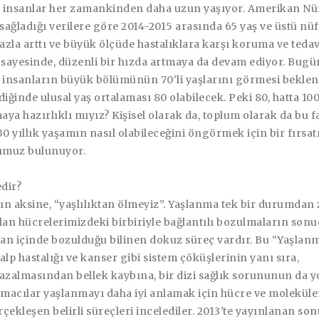
nsanlar her zamankinden daha uzun yaşıyor. Amerikan Nü
ağladığı verilere göre 2014-2015 arasında 65 yaş ve üstü nüf
zla arttı ve büyük ölçüde hastalıklara karşı koruma ve tedav
 sayesinde, düzenli bir hızda artmaya da devam ediyor. Bugü
 insanların büyük bölümünün 70'li yaşlarını görmesi beklen
diğinde ulusal yaş ortalaması 80 olabilecek. Peki 80, hatta 10
ya hazırlıklı mıyız? Kişisel olarak da, toplum olarak da bu 
a 30 yıllık yaşamın nasıl olabileceğini öngörmek için bir fırsa
umuz bulunuyor.
dir?
n aksine, “yaşlılıktan ölmeyiz”. Yaşlanma tek bir durumdan 
lan hücrelerimizdeki birbiriyle bağlantılı bozulmaların sonu
an içinde bozulduğu bilinen dokuz süreç vardır. Bu “Yaşlan
kalp hastalığı ve kanser gibi sistem çöküşlerinin yanı sıra,
azalmasından bellek kaybına, bir dizi sağlık sorununun da 
rmacılar yaşlanmayı daha iyi anlamak için hücre ve moleküle
ekleşen belirli süreçleri incelediler. 2013'te yayınlanan so