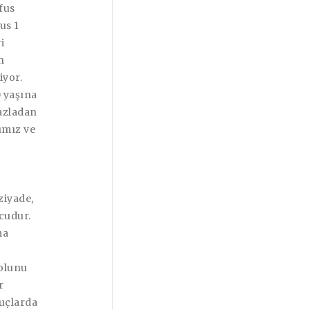
fus
us 1
i
n
iyor.
0 yaşına
fazladan
tımız ve
ziyade,
cudur.
ma
yolunu
r
nuçlarda