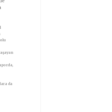
ede
a
l
n
dolu
 yaşayan
aporda,
lara da