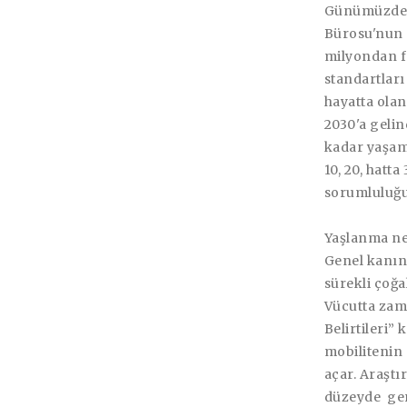
Günümüzde i
Bürosu'nun s
milyondan fa
standartları
hayatta olan
2030'a gelin
kadar yaşama
10, 20, hatt
sorumluluğ
Yaşlanma ne
Genel kanını
sürekli çoğa
Vücutta zam
Belirtileri” 
mobilitenin 
açar. Araştı
düzeyde gerç