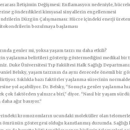
erarası İletişimin Değişmesi: Enflamasyon nedeniyle, hücrel
lerine gönderdikleri kimyasal sinyallerin engellenmesi
ndrilerin Düzgün Çalışmaması: Hücre içindeki enerji ürete
itokondrilerin bozulmaya başlaması
ında genler mi, yoksa yaşam tarzı mı daha etkili?
in yaşlanma belirtileri gösterip göstermediğini medikal bir ta
iniz. Duke Üniversitesi Tıp Fakültesi Halk Sağlığı Departman
aniel Belsky, yaşam tarzının da aynı derecede önemli bir gö
irtiyor. Sıklıkla bazı faktörler yaşlanma sürecinin normald
mesine yol açabiliyor. Dr. Belsky, “Sonuçta genler yaşlanma hı
ek çok faktörden yalnızca biri,” diyor. “Nasıl bir yaşam sür
daha ağır basıyor.”
erindeki kromozomların ucundaki moleküller olan telomerle
an ömrünün göstergesi olduğu kanıtlanmış durumda. Sağlığı 