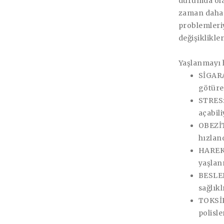
durumda olan
zaman daha k
problemleriy
değişiklikle
Yaşlanmayı 
SİGARA
götüreb
STRES:
açabili
OBEZİT
hızland
HAREKE
yaşlan
BESLEN
sağlık
TOKSİK
polisl