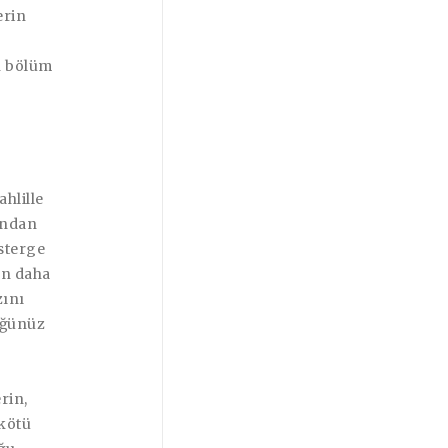
erin
n bölüm
hlille
ından
sterge
en daha
zını
düğünüz
rin,
kötü