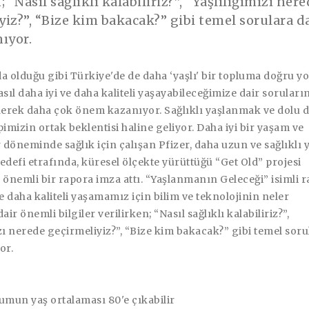
; “Nasıl sağlıklı kalabiliriz?”, “Yaşlılığımızı ner
yiz?”, “Bize kim bakacak?” gibi temel sorulara d
nıyor.
olduğu gibi Türkiye'de de daha ‘yaşlı' bir topluma doğru yo
asıl daha iyi ve daha kaliteli yaşayabileceğimize dair soruları
derek daha çok önem kazanıyor. Sağlıklı yaşlanmak ve dolu 
mizin ortak beklentisi haline geliyor. Daha iyi bir yaşam ve
döneminde sağlık için çalışan Pfizer, daha uzun ve sağlıklı
edefi etrafında, küresel ölçekte yürüttüğü “Get Old” projesi
nemli bir rapora imza attı. “Yaşlanmanın Geleceği” isimli r
 daha kaliteli yaşamamız için bilim ve teknolojinin neler
r önemli bilgiler verilirken; “Nasıl sağlıklı kalabiliriz?”,
zı nerede geçirmeliyiz?”, “Bize kim bakacak?” gibi temel soru
or.
umun yaş ortalaması 80'e çıkabilir