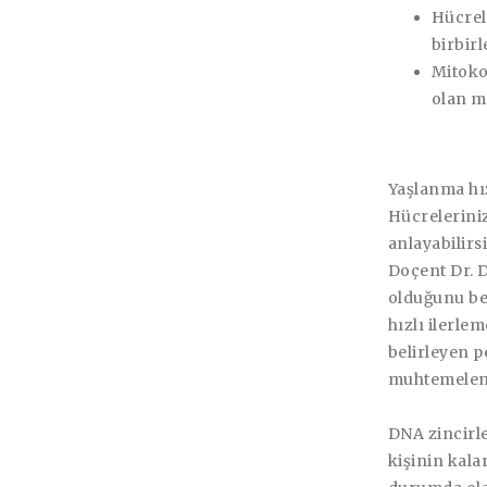
Hücrel
birbir
Mitoko
olan m
Yaşlanma hız
Hücreleriniz
anlayabilirs
Doçent Dr. D
olduğunu bel
hızlı ilerle
belirleyen p
muhtemelen 
DNA zincirl
kişinin kal