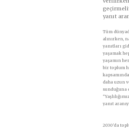
verilirken
geçirmeli
yanıt ara
Tüm dünyada 
alınırken, n
yanıtları gi
yaşamak hepi
yaşamın her 
bir toplum h
kapsamında ö
daha uzun ve
sunduğuna dai
“Yaşlılığımı
yanıt aranıy
2030'da topl