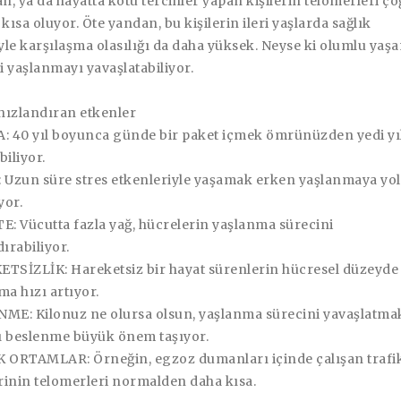
, ya da hayatta kötü tercihler yapan kişilerin telomerleri ç
ısa oluyor. Öte yandan, bu kişilerin ileri yaşlarda sağlık
le karşılaşma olasılığı da daha yüksek. Neyse ki olumlu yaşa
ri yaşlanmayı yavaşlatabiliyor.
hızlandıran etkenler
: 40 yıl boyunca günde bir paket içmek ömrünüzden yedi yı
iliyor.
 Uzun süre stres etkenleriyle yaşamak erken yaşlanmaya yol
yor.
E: Vücutta fazla yağ, hücrelerin yaşlanma sürecini
ırabiliyor.
TSİZLİK: Hareketsiz bir hayat sürenlerin hücresel düzeyde
ma hızı artıyor.
ME: Kilonuz ne olursa olsun, yaşlanma sürecini yavaşlatmak
lı beslenme büyük önem taşıyor.
 ORTAMLAR: Örneğin, egzoz dumanları içinde çalışan trafi
erinin telomerleri normalden daha kısa.