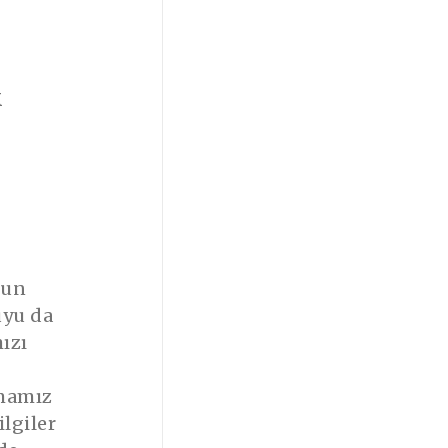
k
zun
uyu da
mızı
amamız
lgiler