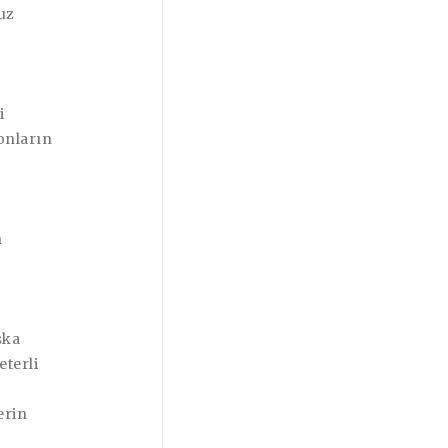
uz
i
onların
n
şka
eterli
erin