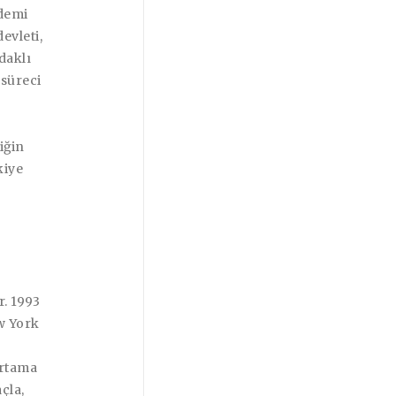
ndemi
evleti,
daklı
 süreci
iğin
kiye
. 1993
ew York
ortama
çla,