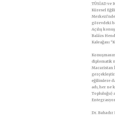
TÜSİAD ve I
Küresel Eği
Merkezi'nde
görevdeki ba
Açılış konu
Balázs Hendr
Kaleağası “K
Konuşmasınd
diplomatik 
Macaristan 
gerçekleştir
eğilimlere d
adı, her ne 
Topluluğu) a
Entegrasyon 
Dr. Bahadır 