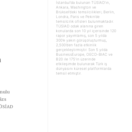
İstanbul’da bulunan TÜSİAD’ın,
Ankara, Washington ve
Brüksel’deki temsilcilikleri; Berlin,
Londra, Paris ve Pekin’de
temsilcilik ofisleri bulunmaktadır.
TÜSİAD odak alanına giren
konularda son 10 yıl içerisinde 120
rapor yayımlamış, son 5 yılda
300’e yakın görüşoluşturmuş,
2,500’den fazla etkinlik
gerçekleştirmiştir. Son 5 yılda
BusinessEurope, OECD-BIAC ve
n
B20 ile 175’in üzerinde
etkileşimde bulunarak Türk iş
dünyasını küresel platformlarda
temsil etmiştir.
onulu
ázs
TÜSİAD