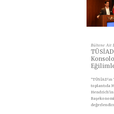
Bültene Ait
TÜSİAD 
Konsolo
Eğiliml
“TÜSİAD'ın 
toplantıda 
Hendrich'in
Başekonomis
değerlendirm