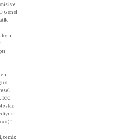
misi ve
AD Genel
atik
olosu
r
tı.
zen
ugün
resel
. ICC
oloslar
ediyor:
ion).”
, temiz