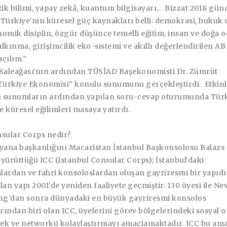
tik bilimi, yapay zekâ, kuantum bilgisayarı… Bizzat 2018 gü
Türkiye'nin küresel güç kaynakları belli: demokrasi, hukuk d
mik disiplin, özgür düşünce temelli eğitim, insan ve doğa o
lkınma, girişimcilik eko-sistemi ve akıllı değerlendirilen AB
çılım.”
 Kaleağası'nın ardından TÜSİAD Başekonomisti Dr. Zümrüt
ürkiye Ekonomisi” konulu sunumunu gerçekleştirdi. Etkinl
rı sunumların ardından yapılan soru-cevap oturumunda Tür
 küresel eğilimleri masaya yatırdı.
nsular Corps nedir?
 yana başkanlığını Macaristan İstanbul Başkonsolosu Balazs
yürüttüğü ICC (Istanbul Consular Corps); İstanbul'daki
ardan ve fahri konsoloslardan oluşan gayriresmi bir yapıdır
lan yapı 2001'de yeniden faaliyete geçmiştir. 130 üyesi ile N
g'dan sonra dünyadaki en büyük gayriresmi konsolos
ından biri olan ICC, üyelerini görev bölgelerindeki sosyal 
ek ve networkü kolaylaştırmayı amaçlamaktadır. ICC bu ama