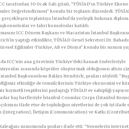
CC tarafından 30 Ocak Salı günü, “TÜSİAD'ın Türkiye Ekono
limler Değerlendirmesi” konulu bir toplantı düzenledi. TÜSİ
 gerçekleşen toplantıya İstanbul'da yerleşik bulunan diplom
şkonsoloslar ve fahri konsoloslar katıldı.
şmasını ICC Dönem Başkanı ve Macaristan İstanbul Başkons
ich'in yaptığı etkinlikte, TÜSİAD Genel Sekreteri Dr. Bahadı
üresel Eğilimler-Türkiye, AB ve Dünya” konulu bir sunum yap
a ICC'nin ana görevinin Türkiye'deki kanaat önderleriyle
misyonlar arasında köprüler oluşturmak olduğunun altını çi
İstanbul Başkonsolosu Balázs Hendrich, şunları söyledi: “B
diğimiz etkinliğe de temsilcilerinin Türkiye ekonomisi ve kü
air kıymetli tespitlerini paylaştığı TÜSİAD ev sahipliği yapıyor
kadar baş harfleriyle İstanbul Consular Corps (İstanbul Kons
çılımını ifade etse de topluluğun niyetlerini de çok iyi ifade 
(Integration), İletişim (Communication) ve Katkı (Contribut
Kaleağası sunumunda şunları ifade etti: “Nesnelerin interneti