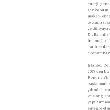
enerji, gene
söz konusu. 
makro-ekono
toplumsal ka
ve dünyaya a
Dr. Bahadır
İmamoğlu “T
katılımcıla
ekonomisi ve
Istanbul Co
2017'den bu
Hendrich'in 
başkonsolosl
yılında kuru
ve Hong Kon
yapılanmalar
entegre etm