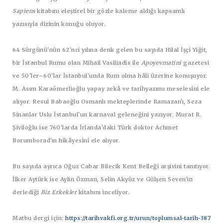
Sapiens
kitabını eleştirel bir gözle kaleme aldığı kapsamlı
yazısıyla dizinin konuğu oluyor.
64 Sürgünü'nün 62'nci yılına denk gelen bu sayıda Hilal İşçi Yiğit,
bir İstanbul Rumu olan Mihail Vasiliadis ile
Apoyevmatini
gazetesi
ve 50'ler–60'lar İstanbul'unda Rum olma hâli üzerine konuşuyor.
M. Asım Karaömerlioğlu yapay zekâ ve tarihyazımı meselesini ele
alıyor. Resul Babaoğlu Osmanlı mekteplerinde Ramazan'ı, Seza
Sinanlar Uslu İstanbul'un karnaval geleneğini yazıyor. Murat R.
Şiviloğlu ise 760'larda İrlanda'daki Türk doktor Achmet
Borumborad'ın hikâyesini ele alıyor.
Bu sayıda ayrıca Oğuz Cabar Bilecik Kent Belleği arşivini tanıtıyor.
İlker Aytürk ise Aylin Özman, Selin Akyüz ve Gülşen Seven'in
derlediği
Biz Erkekler
kitabını inceliyor.
Matbu dergi için:
https://tarihvakfi.org.tr/urun/toplumsal-tarih-387