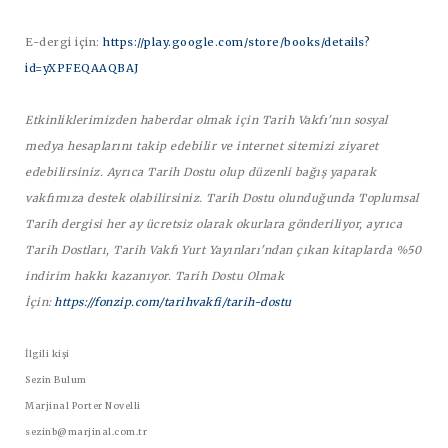
E-dergi için:
https://play.google.com/store/books/details?
id=yXPFEQAAQBAJ
Etkinliklerimizden haberdar olmak için Tarih Vakfı'nın sosyal
medya hesaplarını takip edebilir ve internet sitemizi ziyaret
edebilirsiniz. Ayrıca Tarih Dostu olup düzenli bağış yaparak
vakfımıza destek olabilirsiniz. Tarih Dostu olunduğunda Toplumsal
Tarih dergisi her ay ücretsiz olarak okurlara gönderiliyor, ayrıca
Tarih Dostları, Tarih Vakfı
Yurt Yayınları'ndan çıkan kitaplarda %50
indirim hakkı kazanıyor. Tarih Dostu Olmak
İçin:
https://fonzip.com/tarihvakfi/tarih-dostu
İlgili kişi
Sezin Bulum
Marjinal Porter Novelli
sezinb@marjinal.com.tr