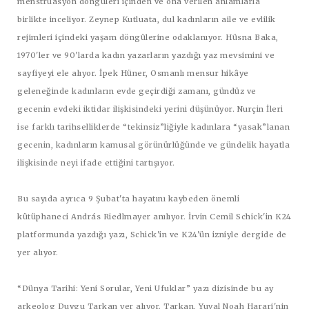
menstrüasyon döngüleri içinden ve ona verilen anlamlarla
birlikte inceliyor. Zeynep Kutluata, dul kadınların aile ve evlilik
rejimleri içindeki yaşam döngülerine odaklanıyor. Hüsna Baka,
1970'ler ve 90'larda kadın yazarların yazdığı yaz mevsimini ve
sayfiyeyi ele alıyor. İpek Hüner, Osmanlı mensur hikâye
geleneğinde kadınların evde geçirdiği zamanı, gündüz ve
gecenin evdeki iktidar ilişkisindeki yerini düşünüyor. Nurçin İleri
ise farklı tarihselliklerde “tekinsiz”liğiyle kadınlara “yasak”lanan
gecenin, kadınların kamusal görünürlüğünde ve gündelik hayatla
ilişkisinde neyi ifade ettiğini tartışıyor.
Bu sayıda ayrıca 9 Şubat'ta hayatını kaybeden önemli
kütüphaneci András Riedlmayer anılıyor. İrvin Cemil Schick'in K24
platformunda yazdığı yazı, Schick'in ve K24'ün izniyle dergide de
yer alıyor.
“Dünya Tarihi: Yeni Sorular, Yeni Ufuklar” yazı dizisinde bu ay
arkeolog Duygu Tarkan yer alıyor. Tarkan, Yuval Noah Harari'nin