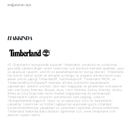
mağazasını açtı.
HAKKINDA
VF Corporation bünyesinde bulunan Timberland, outdoora ve outdoorda
geçirdiği zamana değer veren tüketiciler için premium kalitede ayakkabı, giysi
ve aksesuar tasarımı, üretimi ve pazarlamasında bir dünya lideridir. Timberland,
her birinin kaliteli işçilik ve detaylar sunduğu ve doğanın elementlerini esas
alarak üretim yaptığı Timberland®, Earthkeepers®, Timberland PRO®, ve
TimberlandBootCompany® markaları altında ürünlerinin pazarlamasını
yapmaktadır. Şirketin ürünleri, lider katlı mağazalar ve perakende noktalarının
yanı sıra Kuzey Amerika, Avrupa, Asya, Latin Amerika, Güney Amerika, Güney
Afrika ve Orta Doğu'daki mono-markalı mağazalarında da satılmaktadır.
Timberland'in kaliteli ürünlerin üretilmesine olan bağlılığı, şirketin
“doingwellanddoinggood" (iyiyiz ve iyi yapıyoruz) sözü ile eşleşmekte;
çalışanlar, tüketiciler ve hizmet sağlayıcılar arasındaki güçlü ortaklığın
kuvvetlendirilmesiyle yaşadıkları ve çalıştıkları toplumları dönüştürmektedir.
Timberland hakkında daha fazlasını öğrenmek için, www.timberland.com
adresini ziyaret ediniz.