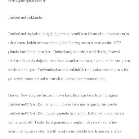
barise@marjinal.com.tr
Timberland hakkında:
Timberland doğadan, el işçiliğinden ve yenilikten ilham alan, maceracı ruhu
sahiplenen, köklü mirasa sahip global bir yaşam tarzı markasıdır. 1973
yılında kurulduğundan beri Timberland, şehirdeki caddelerde, festival
alanlarında ya da doğada, tüm hava koşullarına hazır, ikonik stilin öne çıkan
markası olmuştur. Podyumlardan spor etkinliklerine kadar uzanan geniş bir
yelpazede zamansız stilin temsilcisi olarak benimsenmektedir.
Marka, New England'ın zorlu hava koşulları için tasarlanan Original
Timberland® Sarı Bot ile tanınır. Cesur tasarımı ve güçlü duruşuyla
Timberland® Sarı Bot, dünya çapında tanınan bir kültür ve moda ifadesi
haline gelmiştir. Timberland günümüzde sağlam, dayanıklı ve rafine
tasarımlarını, ayakkabı, tekstil ve aksesuar koleksiyonlarına yansıtarak