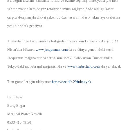
Bu özgün tasarım, zamansız formu ve özenle seçilmiş materyalleriyle hem
şehir hayatına hem de yaz rotalarına uyum sağlıyor. Sade olduğu kadar
çarpıcı detaylarıyla dikkat çeken bu özel tasarım, klasik tekne ayakkabısına
yeni bir soluk getiriyor.
Timberland ve Jacquemus iş birliğiyle ortaya çıkan kapsül koleksiyon, 23
Nisan'dan itibaren
www.jacquemus.com
'da ve dünya genelindeki seçili
Jacquemus mağazalarında satışa sunulacak. Koleksiyon Timberland'in
Tokyo'daki monobrand mağazasında ve
www.timberland.com
'da yer alacak
Tüm görseller için tıklayınız:
https://we.tl/t-29fnknuynk
İlgili Kişi
Barış Engin
Marjinal Porter Novelli
0533 415 49 50