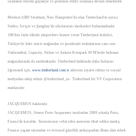
sıradanın ötesine geçmeye ve premium stiller sunmaya devam etmektedir.
Merkezi ABD Stratham, New Hampshire'da olan Timberland'in ayrıca
Stabio, İsviçre ve Şanghay'da uluslararası merkezleri bulunmaktadır.
100'den fazla ülkede müşterilere hizmet veren Timberland ürünleri,
Türkiye'de lider zincir mağazalar ve perakende noktalarının yanı sıra
Vadistanbul, Capacity, Akbatı ve Ankara Kentpark AVM'lerde bulunan
mağazalarında da satılmaktadır. Timberland hakkında daha fazlasını
öğrenmek için,
www.timberland.com.tr
adresini ziyaret ediniz ve sosyal
medyadan takip ediniz @timberland_eu Timberland bir VF Corporation
markasıdır.
JACQUEMUS hakkında:
JACQUEMUS, Simon Porte Jacquemus tarafından 2009 yılında Paris,
Fransa'da kuruldu. Tasarımcının vefat eden annesine ithaf edilen marka,
Fransız yaşam tarzından ve evrensel güzellik anlayışından ilham alan erkek