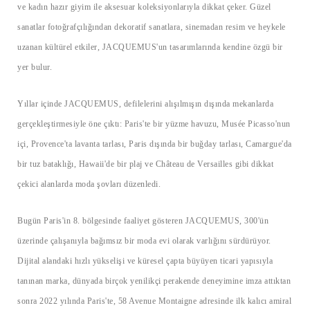
ve kadın hazır giyim ile aksesuar koleksiyonlarıyla dikkat çeker. Güzel
sanatlar fotoğrafçılığından dekoratif sanatlara, sinemadan resim ve heykele
uzanan kültürel etkiler, JACQUEMUS'un tasarımlarında kendine özgü bir
yer bulur.
Yıllar içinde JACQUEMUS, defilelerini alışılmışın dışında mekanlarda
gerçekleştirmesiyle öne çıktı: Paris'te bir yüzme havuzu, Musée Picasso'nun
içi, Provence'ta lavanta tarlası, Paris dışında bir buğday tarlası, Camargue'da
bir tuz bataklığı, Hawaii'de bir plaj ve Château de Versailles gibi dikkat
çekici alanlarda moda şovları düzenledi.
Bugün Paris'in 8. bölgesinde faaliyet gösteren JACQUEMUS, 300'ün
üzerinde çalışanıyla bağımsız bir moda evi olarak varlığını sürdürüyor.
Dijital alandaki hızlı yükselişi ve küresel çapta büyüyen ticari yapısıyla
tanınan marka, dünyada birçok yenilikçi perakende deneyimine imza attıktan
sonra 2022 yılında Paris'te, 58 Avenue Montaigne adresinde ilk kalıcı amiral