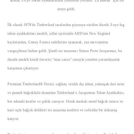
ikonik 3-Eye Tekne Ayakkabısının yenilenen yorumu “La Bateau” için bir
araya geldi.
İlk olarak 1978'de Timberland tarafından piyasaya sürülen ikonik 3-eye lug
tekne ayakkabıları modeli, yıllar içerisinde ABD'nin New England
kıyılarından, Güney Fransa sahillerine uzanarak, yaz mevsiminin
vazgeçilmezi haline geldi. Şimdi ise tasarımcı Simon Porte Jacquemus, bu
ikonik modeli kendi favorisi “muz sarısı” tonuyla yeniden yorumlayarak
karşımıza çıkartıyor.
Premium Timberland® Derisi, sağlam, tırtıklı dış taban, yumuşak deri astar
ve pamuk bağcıklarla donatılan Timberland x Jacquemus Tekne Ayakkabısı,
her adımda konfor ve şıklık sunuyor. Ortak markalı metal bağcık tutucu ve
kare uçlu bağcık delikleri ise tasarıma modern ve sofistike bir dokunuş
katıyor.