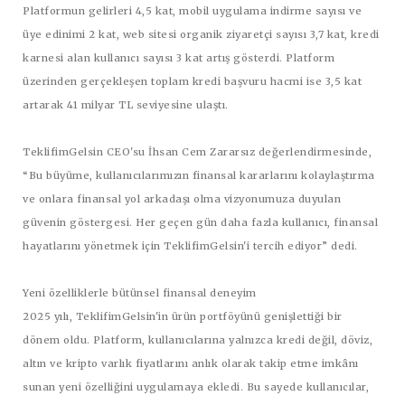
Platformun gelirleri 4,5 kat, mobil uygulama indirme sayısı ve
üye edinimi 2 kat, web sitesi organik ziyaretçi sayısı 3,7 kat, kredi
karnesi alan kullanıcı sayısı 3 kat artış gösterdi. Platform
üzerinden gerçekleşen toplam kredi başvuru hacmi ise 3,5 kat
artarak 41 milyar TL seviyesine ulaştı.
TeklifimGelsin CEO'su İhsan Cem Zararsız
değerlendirmesinde,
“Bu büyüme, kullanıcılarımızın finansal kararlarını kolaylaştırma
ve onlara finansal yol arkadaşı olma vizyonumuza duyulan
güvenin göstergesi. Her geçen gün daha fazla kullanıcı, finansal
hayatlarını yönetmek için TeklifimGelsin'i tercih ediyor” dedi.
Yeni özelliklerle bütünsel finansal deneyim
2025 yılı, TeklifimGelsin'in ürün portföyünü genişlettiği bir
dönem oldu. Platform, kullanıcılarına yalnızca kredi değil, döviz,
altın ve kripto varlık fiyatlarını anlık olarak takip etme imkânı
sunan yeni özelliğini uygulamaya ekledi. Bu sayede kullanıcılar,