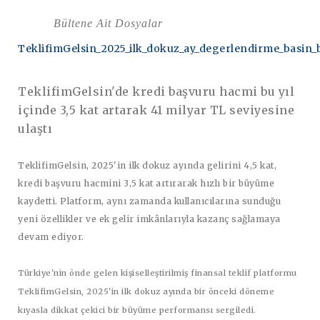
Bültene Ait Dosyalar
TeklifimGelsin_2025_ilk_dokuz_ay_degerlendirme_basin_
TeklifimGelsin'de kredi başvuru hacmi bu yıl
içinde 3,5 kat artarak 41 milyar TL seviyesine
ulaştı
TeklifimGelsin, 2025'in ilk dokuz ayında gelirini 4,5 kat,
kredi başvuru hacmini 3,5 kat artırarak hızlı bir büyüme
kaydetti. Platform, aynı zamanda kullanıcılarına sunduğu
yeni özellikler ve ek gelir imkânlarıyla kazanç sağlamaya
devam ediyor.
Türkiye'nin önde gelen kişiselleştirilmiş finansal teklif platformu
TeklifimGelsin, 2025'in ilk dokuz ayında bir önceki döneme
kıyasla dikkat çekici bir büyüme performansı sergiledi.