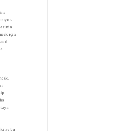
tüm
ırıyor.
lerinin
tmek için
asıl
ne
ncak,
bi
hip
aha
rtaya
eki ay bu