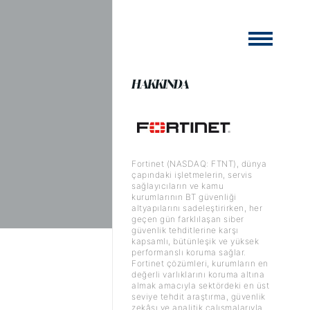
HAKKINDA
Fortinet (NASDAQ: FTNT), dünya
çapındaki işletmelerin, servis
sağlayıcıların ve kamu
kurumlarının BT güvenliği
altyapılarını sadeleştirirken, her
geçen gün farklılaşan siber
güvenlik tehditlerine karşı
kapsamlı, bütünleşik ve yüksek
performanslı koruma sağlar.
Fortinet çözümleri, kurumların en
değerli varlıklarını koruma altına
almak amacıyla sektördeki en üst
seviye tehdit araştırma, güvenlik
zekâsı ve analitik çalışmalarıyla