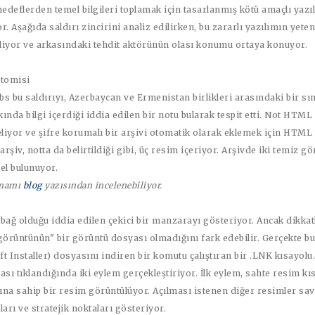
hedeflerden temel bilgileri toplamak için tasarlanmış kötü amaçlı yazı
r. Aşağıda saldırı zincirini analiz edilirken, bu zararlı yazılımın yete
liyor ve arkasındaki tehdit aktörünün olası konumu ortaya konuyor.
atomisi
s bu saldırıyı, Azerbaycan ve Ermenistan birlikleri arasındaki bir sın
ında bilgi içerdiği iddia edilen bir notu bularak tespit etti. Not HTML
iyor ve şifre korumalı bir arşivi otomatik olarak eklemek için HTML 
arşiv, notta da belirtildiği gibi, üç resim içeriyor. Arşivde iki temiz gö
el bulunuyor.
amamı
blog
yazısından incelenebiliyor.
bağ olduğu iddia edilen çekici bir manzarayı gösteriyor. Ancak dikkatl
görüntünün" bir görüntü dosyası olmadığını fark edebilir. Gerçekte bu,
t Installer) dosyasını indiren bir komutu çalıştıran bir .LNK kısayolu
ası tıklandığında iki eylem gerçekleştiriyor. İlk eylem, sahte resim kı
ına sahip bir resim görüntülüyor. Açılması istenen diğer resimler sa
ları ve stratejik noktaları gösteriyor.