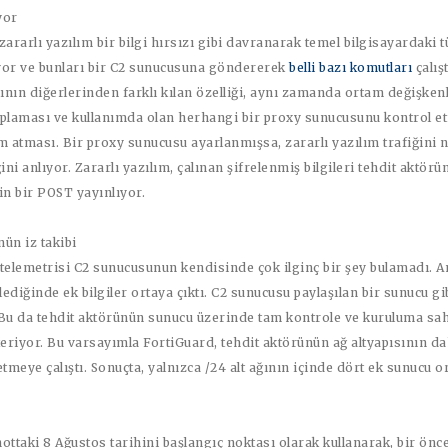
yor
zararlı yazılım bir bilgi hırsızı gibi davranarak temel bilgisayardaki 
luyor ve bunları bir C2 sunucusuna göndererek
belli bazı komutları
çalışt
zının diğerlerinden farklı kılan özelliği, aynı zamanda ortam değişken
toplaması ve kullanımda olan herhangi bir proxy sunucusunu kontrol e
m atması. Bir proxy sunucusu ayarlanmışsa, zararlı yazılım trafiğini n
ni anlıyor. Zararlı yazılım, çalınan şifrelenmiş bilgileri tehdit aktörü
n bir POST yayınlıyor.
ün iz takibi
 telemetrisi C2 sunucusunun kendisinde çok ilginç bir şey bulamadı. A
ediğinde ek bilgiler ortaya çıktı. C2 sunucusu paylaşılan bir sunucu gi
u da tehdit aktörünün sunucu üzerinde tam kontrole ve kuruluma sa
eriyor. Bu varsayımla FortiGuard, tehdit aktörünün ağ altyapısının d
etmeye çalıştı. Sonuçta, yalnızca /24 alt ağının içinde dört ek sunucu o
ottaki 8 Ağustos tarihini başlangıç noktası olarak kullanarak, bir önc