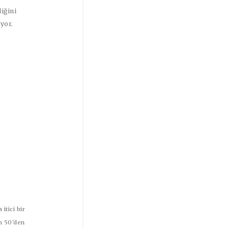
iğini
yor.
tici bir
ün 50'den