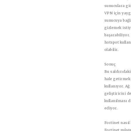
sunuculara gi
VPN için yaygı
sunucuya bağla
gizlemek istiy
başarabiliyor.
hotspot kullan
olabilir.
Sonuç
Bu saldırıdaki
hale getirmek
kullanıyor. Ağ
geliştiricisi 
kullanılması d
ediyor.
Fortinet nasıl
Fortinet müşte