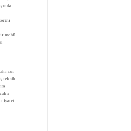
ayında
lerini
bir mobil
sı
daha zor
ş teknik
lım
ralın
ne işaret