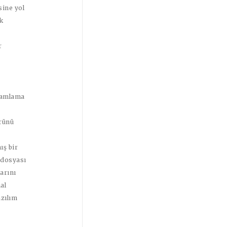
sine yol
ak
r
gramlama
örünü
ış bir
 dosyası
larını
al
azılım