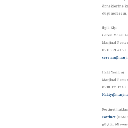
örneklerine k
düşünenlerin,
İlgili Kişi:
Ceren Moral 
Marjinal Porter
0533 921 43 53
cerenm@marjin
Halit Yeşilbaş
Marjinal Porter
0538 376 17 10
Hality@marjina
Fortinet hakkı
Fortinet
(NASDAQ
güçtür. Misyonu