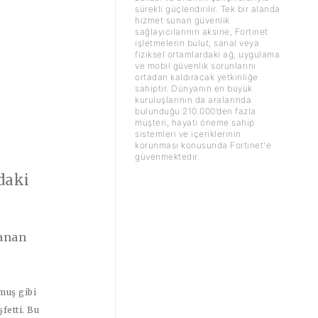
sürekli güçlendirilir. Tek bir alanda
hizmet sunan güvenlik
sağlayıcılarının aksine, Fortinet
işletmelerin bulut, sanal veya
fiziksel ortamlardaki ağ, uygulama
ve mobil güvenlik sorunlarını
ortadan kaldıracak yetkinliğe
sahiptir. Dünyanın en büyük
kuruluşlarının da aralarında
bulunduğu 210.000’den fazla
müşteri, hayati öneme sahip
sistemleri ve içeriklerinin
korunması konusunda Fortinet'e
güvenmektedir.
daki
lanan
muş gibi
fetti. Bu