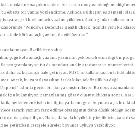
ı kullanıcıların kısayolun sadece bir resim dosyası olduğunu düşünme
k bu elbette bir yanlış yönlendirme. Aslında saldırgan eş zamanlı olar
gisayara gizli kötü amaçlı yazılım yüklüyor. Saldırganlar kullanıcının
asöründe "Windows Defender Health Check" adında yeni bir klasö
ynı isimle kötü amaçlı yazılım da yüklüyorlar."
 rastlanmayan özelliklere sahip
ılım, çoğu kötü amaçlı yazılım yazarının pek tercih etmediği bir pro
 ile programlanıyor. Bu da standart analiz araçlarını ve yöntemlerini
az daha az kullanışlı hale getiriyor. RUST'ın kullanması bu tehdit akt
lıyor. Ancak, bu zararlı yazılımı farklı kılan tek özellik bu değil.
 "24rp.xml" adında geçici bir dosya oluşturuluyor. Bu dosya zamanlanm
mak için kullanılıyor. Zamanlanmış görev oluşturulduktan sonra .XML
teknik, hedeflenen kişilerin bilgisayarlarını gece boyunca açık bıraktık
ylece zararlı yazılım fark edilme olasılığının daha düşük olduğu norm
i dışında çalışabiliyor. Hatta, daha da büyük bir gizlilik için, zararlı y
rine getirirken rastgele süreler boyunca uykuya yatabiliyor.