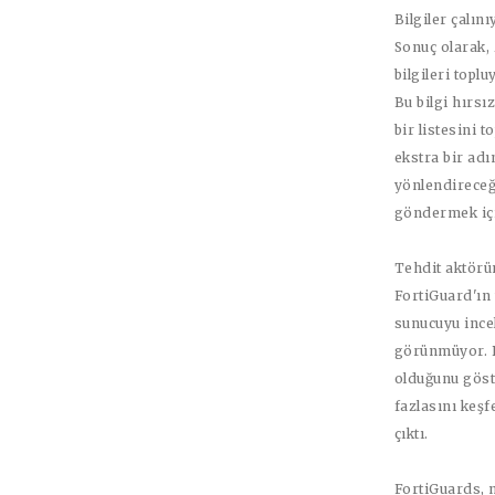
Bilgiler çalını
Sonuç olarak, 
bilgileri top
Bu bilgi hırsı
bir listesini 
ekstra bir adı
yönlendireceği
göndermek içi
Tehdit aktörün
FortiGuard'ın
sunucuyu incel
görünmüyor. B
olduğunu göst
fazlasını keşf
çıktı.
FortiGuards, n