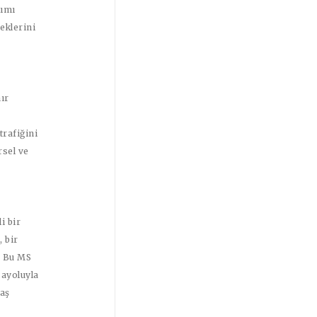
lımı
neklerini
ır
trafiğini
rsel ve
i bir
 bir
. Bu MS
sayoluyla
vaş