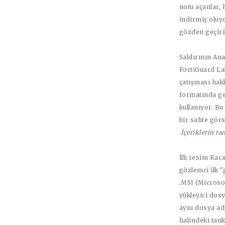
notu açanlar, 
indirmiş oluyo
gözden geçiri
Saldırının An
FortiGuard Lab
çatışması hakk
formatında gel
kullanıyor. Bu 
bir sahte görs
İçeriklerin t
İlk resim Kara
gözlemci ilk "
.MSI (Microsof
yükleyici dosy
aynı dosya ad
halindeki tank