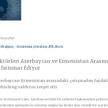
 Dosyalar
erbaijan_-Armenia_tension_BB.docx
ktörleri Azerbaycan ve Ermenistan Arasın
 İstismar Ediyor
Azerbaycan-Ermenistan arasındaki çatışmadan fayda
hishing saldırısı tespit etti.
te FortiGuard Labs, Azerbaycan'daki bir şirketin başkanından geliyor
derilen işletmelerin yönetim ekiplerini hedef alan virüslü bir not keş