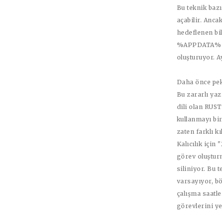
Bu teknik baz
açabilir. Anca
hedeflenen bil
%APPDATA% kl
oluşturuyor. A
Daha önce pek
Bu zararlı yaz
dili olan RUST
kullanmayı bir
zaten farklı kı
Kalıcılık için
görev oluştur
siliniyor. Bu 
varsayıyor, bö
çalışma saatler
görevlerini ye