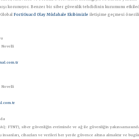
arşı korunuyor. Benzer bir siber güvenlik tehdidinin kurumunu etkiled
 Global
FortiGuard Olay Müdahale Ekibimizle
iletişime geçmesi önerili
Aru
 Novelli
al.com.tr
 Novelli
l.com.tr
nda
: FTNT), siber güvenliğin evriminde ve ağ ile güvenliğin yakınsamasında i
 insanları, cihazları ve verileri her yerde güvence altına almaktır ve bug