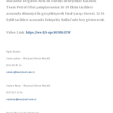
mücadele sergiledi hem de önemli deneyimler kazandı.
Team Petrol Ofisi şampiyonanın 16-19 Ekim tarihleri
arasında Almanya'da gerçekleşecek final yarışı öncesi, 12-14
Eylül tarihleri arasında Eskişehir Rallisi'nde boy gösterecek.
Video Link:
https://we.tl/t-upc80MKd3W
İlgili Kişiler
Ceren Şahin – Marjinal Porter Novelli
0531 031 87 14
cerens@marjinal.com.tr
Ceylan Naza – Marjinal Porter Novelli
0533 927 23 94
ceylann@marjinal.com.tr
Petrol Ofisi Grubu Hakkında