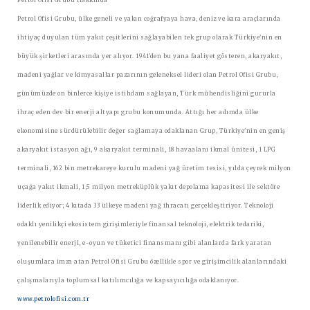
Petrol Ofisi Grubu, ülke geneli ve yakın coğrafyaya hava, deniz ve kara araçlarında
ihtiyaç duyulan tüm yakıt çeşitlerini sağlayabilen tek grup olarak Türkiye'nin en
büyük şirketleri arasında yer alıyor. 1941'den bu yana faaliyet gösteren, akaryakıt,
madeni yağlar ve kimyasallar pazarının geleneksel lideri olan Petrol Ofisi Grubu,
günümüzde on binlerce kişiye istihdam sağlayan, Türk mühendisliğini gururla
ihraç eden dev bir enerji altyapı grubu konumunda. Attığı her adımda ülke
ekonomisine sürdürülebilir değer sağlamaya odaklanan Grup, Türkiye'nin en geniş
akaryakıt istasyon ağı, 9 akaryakıt terminali, 18 havaalanı ikmal ünitesi, 1 LPG
terminali, 162 bin metrekareye kurulu madeni yağ üretim tesisi, yılda çeyrek milyon
uçağa yakıt ikmali, 1,5 milyon metreküplük yakıt depolama kapasitesi ile sektöre
liderlik ediyor; 4 kıtada 33 ülkeye madeni yağ ihracatı gerçekleştiriyor. Teknoloji
odaklı yenilikçi ekosistem girişimleriyle finansal teknoloji, elektrik tedariki,
yenilenebilir enerji, e-oyun ve tüketici finansmanı gibi alanlarda fark yaratan
oluşumlara imza atan Petrol Ofisi Grubu özellikle spor ve girişimcilik alanlarındaki
çalışmalarıyla toplumsal katılımcılığa ve kapsayıcılığa odaklanıyor.
www.petrolofisi.com.tr