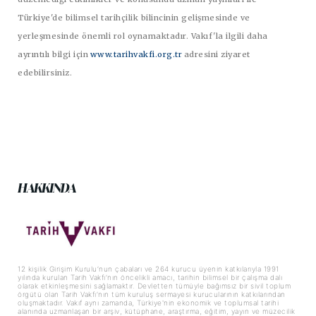
Türkiye'de bilimsel tarihçilik bilincinin gelişmesinde ve
yerleşmesinde önemli rol oynamaktadır. Vakıf'la ilgili daha
ayrıntılı bilgi için
www.tarihvakfi.org.tr
adresini ziyaret
edebilirsiniz.
HAKKINDA
12 kişilik Girişim Kurulu’nun çabaları ve 264 kurucu üyenin katkılarıyla 1991
yılında kurulan Tarih Vakfı’nın öncelikli amacı, tarihin bilimsel bir çalışma dalı
olarak etkinleşmesini sağlamaktır. Devletten tümüyle bağımsız bir sivil toplum
örgütü olan Tarih Vakfı’nın tüm kuruluş sermayesi kurucularının katkılarından
oluşmaktadır. Vakıf aynı zamanda, Türkiye'nin ekonomik ve toplumsal tarihi
alanında uzmanlaşan bir arşiv, kütüphane, araştırma, eğitim, yayın ve müzecilik