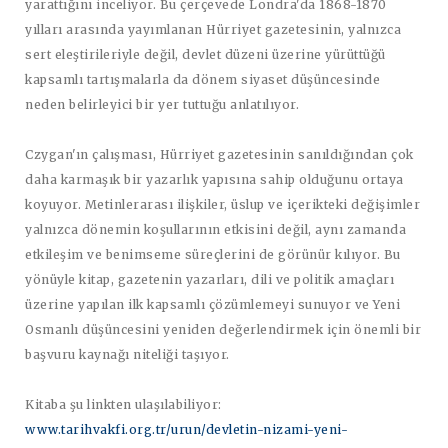
yarattığını inceliyor. Bu çerçevede Londra'da 1868-1870
yılları arasında yayımlanan Hürriyet gazetesinin, yalnızca
sert eleştirileriyle değil, devlet düzeni üzerine yürüttüğü
kapsamlı tartışmalarla da dönem siyaset düşüncesinde
neden belirleyici bir yer tuttuğu anlatılıyor.
Czygan'ın çalışması, Hürriyet gazetesinin sanıldığından çok
daha karmaşık bir yazarlık yapısına sahip olduğunu ortaya
koyuyor. Metinlerarası ilişkiler, üslup ve içerikteki değişimler
yalnızca dönemin koşullarının etkisini değil, aynı zamanda
etkileşim ve benimseme süreçlerini de görünür kılıyor. Bu
yönüyle kitap, gazetenin yazarları, dili ve politik amaçları
üzerine yapılan ilk kapsamlı çözümlemeyi sunuyor ve Yeni
Osmanlı düşüncesini yeniden değerlendirmek için önemli bir
başvuru kaynağı niteliği taşıyor.
Kitaba şu linkten ulaşılabiliyor:
www.tarihvakfi.org.tr/urun/devletin-nizami-yeni-