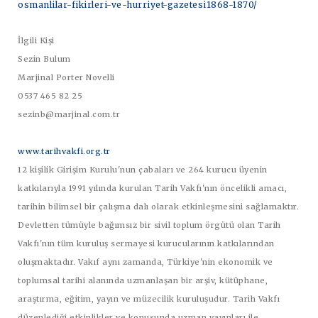
osmanlilar-fikirleri-ve-hurriyet-gazetesi1868-1870/
İlgili Kişi
Sezin Bulum
Marjinal Porter Novelli
0537 465 82 25
sezinb@marjinal.com.tr
www.tarihvakfi.org.tr
12 kişilik Girişim Kurulu'nun çabaları ve 264 kurucu üyenin
katkılarıyla 1991 yılında kurulan Tarih Vakfı'nın öncelikli amacı,
tarihin bilimsel bir çalışma dalı olarak etkinleşmesini sağlamaktır.
Devletten tümüyle bağımsız bir sivil toplum örgütü olan Tarih
Vakfı'nın tüm kuruluş sermayesi kurucularının katkılarından
oluşmaktadır. Vakıf aynı zamanda, Türkiye'nin ekonomik ve
toplumsal tarihi alanında uzmanlaşan bir arşiv, kütüphane,
araştırma, eğitim, yayın ve müzecilik kuruluşudur. Tarih Vakfı
düzenlediği etkinlikler ve konusunda uzman yayınları ile