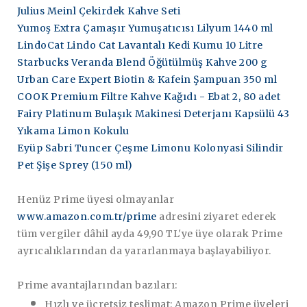
Julius Meinl Çekirdek Kahve Seti
Yumoş Extra Çamaşır Yumuşatıcısı Lilyum 1440 ml
LindoCat Lindo Cat Lavantalı Kedi Kumu 10 Litre
Starbucks Veranda Blend Öğütülmüş Kahve 200 g
Urban Care Expert Biotin & Kafein Şampuan 350 ml
COOK Premium Filtre Kahve Kağıdı - Ebat 2, 80 adet
Fairy Platinum Bulaşık Makinesi Deterjanı Kapsülü 43
Yıkama Limon Kokulu
Eyüp Sabri Tuncer Çeşme Limonu Kolonyasi Silindir
Pet Şişe Sprey (150 ml)
Henüz Prime üyesi olmayanlar
www.amazon.com.tr/prime
adresini ziyaret ederek
tüm vergiler dâhil ayda 49,90 TL'ye üye olarak Prime
ayrıcalıklarından da yararlanmaya başlayabiliyor.
Prime avantajlarından bazıları:
Hızlı ve ücretsiz teslimat:
Amazon Prime üyeleri