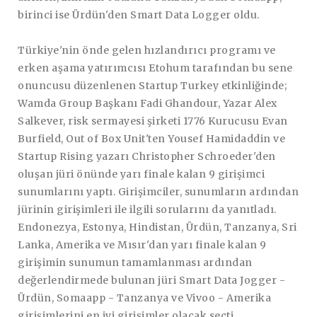
birinci ise Ürdün'den Smart Data Logger oldu.
Türkiye'nin önde gelen hızlandırıcı programı ve
erken aşama yatırımcısı Etohum tarafından bu sene
onuncusu düzenlenen Startup Turkey etkinliğinde;
Wamda Group Başkanı Fadi Ghandour, Yazar Alex
Salkever, risk sermayesi şirketi 1776 Kurucusu Evan
Burfield, Out of Box Unit'ten Yousef Hamidaddin ve
Startup Rising yazarı Christopher Schroeder'den
oluşan jüri önünde yarı finale kalan 9 girişimci
sunumlarını yaptı. Girişimciler, sunumların ardından
jürinin girişimleri ile ilgili sorularını da yanıtladı.
Endonezya, Estonya, Hindistan, Ürdün, Tanzanya, Sri
Lanka, Amerika ve Mısır'dan yarı finale kalan 9
girişimin sunumun tamamlanması ardından
değerlendirmede bulunan jüri Smart Data Jogger -
Ürdün, Somaapp - Tanzanya ve Vivoo - Amerika
girişimlerini en iyi girişimler olacak seçti.