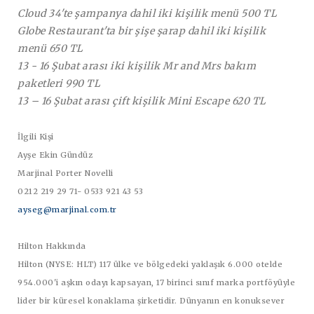
Cloud 34'te şampanya dahil iki kişilik menü 500 TL
Globe Restaurant'ta bir şişe şarap dahil iki kişilik
menü 650 TL
13 - 16 Şubat arası iki kişilik Mr and Mrs bakım
paketleri 990 TL
13 – 16 Şubat arası çift kişilik Mini Escape 620 TL
İlgili Kişi
Ayşe Ekin Gündüz
Marjinal Porter Novelli
0212 219 29 71- 0533 921 43 53
ayseg@marjinal.com.tr
Hilton Hakkında
Hilton (NYSE: HLT) 117 ülke ve bölgedeki yaklaşık 6.000 otelde
954.000'i aşkın odayı kapsayan, 17 birinci sınıf marka portföyüyle
lider bir küresel konaklama şirketidir. Dünyanın en konuksever