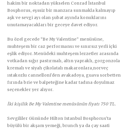
hakim bir noktadan yükselen Conrad İstanbul
Bosphorus, eşssiz bir manzara sunmakla kalmayıp
aşk ve sevgi ayı olan şubat ayında konuklarını
unutamayacakları bir geceye davet ediyor.
Bu özel gecede “Be My Valentine” menüsüne,
muhteşem bir caz performansı ve sınırsız yerli içki
eşlik ediyor. Menüdeki muhteşem lezzetler arasında
votkadan sığır pastırmalı, altın yapraklı, gorgonzola
kremalı ve siyah çikolatalı makaronlara,norveç
ıstakozlu cannelloni'den avakadoya, guava sorbetten
fırında brie ve balpeteğine kadar tadına doyulmaz
seçenekler yer alıyor.
İki kişilik Be My Valentine menüsünün fiyatı 750 TL.
Sevgililer Gününde Hilton Istanbul Bosphorus'ta
büyülü bir akşam yemeği, brunch ya da çay saati