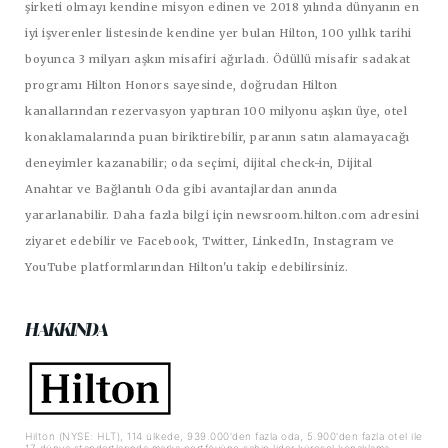
şirketi olmayı kendine misyon edinen ve 2018 yılında dünyanın en
iyi işverenler listesinde kendine yer bulan Hilton, 100 yıllık tarihi
boyunca 3 milyarı aşkın misafiri ağırladı. Ödüllü misafir sadakat
programı Hilton Honors sayesinde, doğrudan Hilton
kanallarından rezervasyon yaptıran 100 milyonu aşkın üye, otel
konaklamalarında puan biriktirebilir, paranın satın alamayacağı
deneyimler kazanabilir; oda seçimi, dijital check-in, Dijital
Anahtar ve Bağlantılı Oda gibi avantajlardan anında
yararlanabilir. Daha fazla bilgi için newsroom.hilton.com adresini
ziyaret edebilir ve Facebook, Twitter, LinkedIn, Instagram ve
YouTube platformlarından Hilton'u takip edebilirsiniz.
HAKKINDA
Hilton (NYSE: HLT), 114 ülkede, 939.000'den fazla oda, 5.900'den fazla otel ile