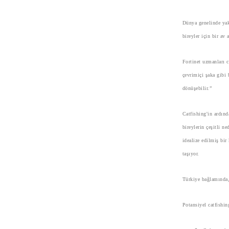
Dünya genelinde yakl
bireyler için bir a
Fortinet uzmanları 
çevrimiçi şaka gibi 
dönüşebilir.”
Catfishing'in ardınd
bireylerin çeşitli n
idealize edilmiş bir
taşıyor.
Türkiye bağlamında, 
Potansiyel catfishin