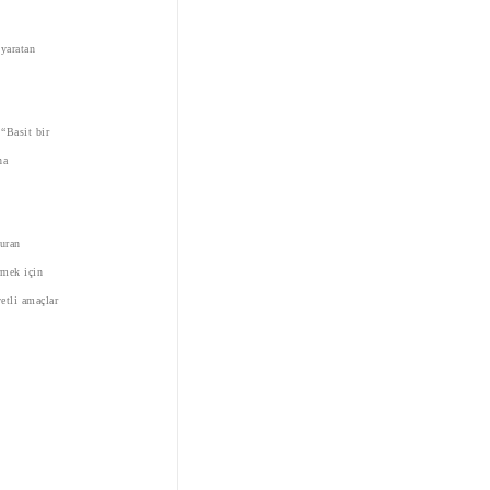
 yaratan
“Basit bir
na
vuran
rmek için
yetli amaçlar