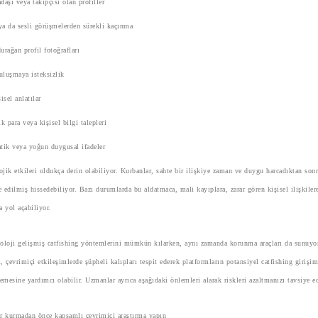
daşı veya takipçisi olan profiller
a da sesli görüşmelerden sürekli kaçınma
urağan profil fotoğrafları
uluşmaya isteksizlik
şisel anlatılar
 para veya kişisel bilgi talepleri
atik veya yoğun duygusal ifadeler
ojik etkileri oldukça derin olabiliyor. Kurbanlar, sahte bir ilişkiye zaman ve duygu harcadıktan sonr
edilmiş hissedebiliyor. Bazı durumlarda bu aldatmaca, mali kayıplara, zarar gören kişisel ilişkiler
ra yol açabiliyor.
knoloji gelişmiş catfishing yöntemlerini mümkün kılarken, aynı zamanda korunma araçları da sunuyo
i, çevrimiçi etkileşimlerde şüpheli kalıpları tespit ederek platformların potansiyel catfishing girişim
emesine yardımcı olabilir. Uzmanlar ayrıca aşağıdaki önlemleri alarak riskleri azaltmanızı tavsiye 
ar kurmadan önce kapsamlı çevrimiçi araştırma yapın