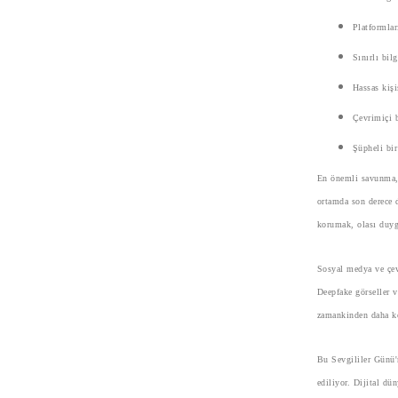
Platformlar
Sınırlı bil
Hassas kişi
Çevrimiçi b
Şüpheli bir
En önemli savunma, 
ortamda son derece d
korumak, olası duygu
Sosyal medya ve çevr
Deepfake görseller v
zamankinden daha ko
Bu Sevgililer Günü'n
ediliyor. Dijital dün