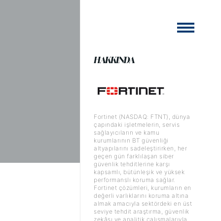
HAKKINDA
Fortinet (NASDAQ: FTNT), dünya
çapındaki işletmelerin, servis
sağlayıcıların ve kamu
kurumlarının BT güvenliği
altyapılarını sadeleştirirken, her
geçen gün farklılaşan siber
güvenlik tehditlerine karşı
kapsamlı, bütünleşik ve yüksek
performanslı koruma sağlar.
Fortinet çözümleri, kurumların en
değerli varlıklarını koruma altına
almak amacıyla sektördeki en üst
seviye tehdit araştırma, güvenlik
zekâsı ve analitik çalışmalarıyla