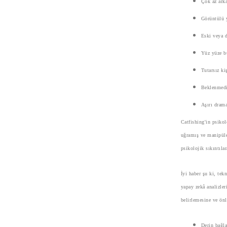
Çok az arka
Görüntülü y
Eski veya d
Yüz yüze b
Tutarsız ki
Beklenmedik
Aşırı dram
Catfishing'in psikol
uğramış ve manipüle 
psikolojik sıkıntıla
İyi haber şu ki, te
yapay zekâ analizler
belirlemesine ve önl
Derin bağl