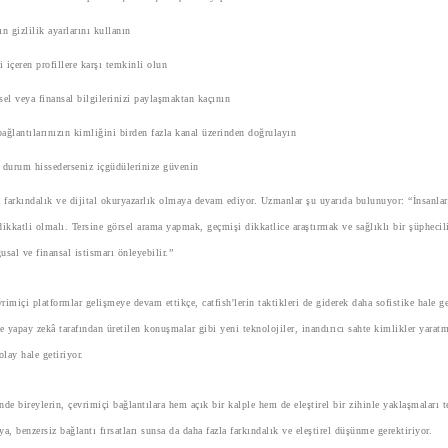
ın gizlilik ayarlarını kullanın
gi içeren profillere karşı temkinli olun
sel veya finansal bilgilerinizi paylaşmaktan kaçının
ağlantılarınızın kimliğini birden fazla kanal üzerinden doğrulayın
 durum hissederseniz içgüdülerinize güvenin
farkındalık ve dijital okuryazarlık olmaya devam ediyor. Uzmanlar şu uyarıda bulunuyor: “İnsanlar
ikkatli olmalı. Tersine görsel arama yapmak, geçmişi dikkatlice araştırmak ve sağlıklı bir şüphecil
sal ve finansal istismarı önleyebilir.”
imiçi platformlar gelişmeye devam ettikçe, catfish'lerin taktikleri de giderek daha sofistike hale ge
e yapay zekâ tarafından üretilen konuşmalar gibi yeni teknolojiler, inandırıcı sahte kimlikler yarat
lay hale getiriyor.
de bireylerin, çevrimiçi bağlantılara hem açık bir kalple hem de eleştirel bir zihinle yaklaşmaları t
ya, benzersiz bağlantı fırsatları sunsa da daha fazla farkındalık ve eleştirel düşünme gerektiriyor.