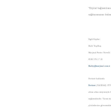
“Dijital bağlantılar
sağduyunuzun önüne
İlgili Kişiler:
Halit Yeşilbaş
Marjinal Porter Nov
0538 376 17 10
Hality@marjinal.com.tr
Fortinet hakkında
Fortinet
(NASDAQ: FTNT), 
altına alma misyonuyla b
sağlamaktadır. Yarım mil
çözümlerine güvenmekted