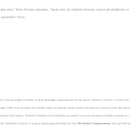
a açık olun,” diyen Fortinet uzmanları, “ancak olası bir ilişkinin heyecanı, kişisel güvenliğinizin ve
 geçmemeli” diyor.
elli
siber güvenliğin evriminde ve ağ ile güvenliğin yakınsamasında itici bir güçtür. İnsanları, cihazları ve verileri he
ugün 50'den fazla kurumsal sınıf üründen oluşan en kapsamlı entegre portföy ile ihtiyacınız olan her yerde siber güven
yondan fazla müşteri, Fortinet'in sektörde en çok kullanılan, en patentli ve en çok onaylanmış çözümleri arasında yer 
ir. Sektördeki en büyük ve en geniş eğitim programlarından biri olan
The Fortinet Training Institute
, siber güvenlik e