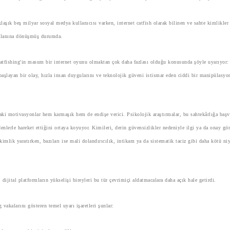
aşık beş milyar sosyal medya kullanıcısı varken, internet catfish olarak bilinen ve sahte kimlikler
v alanına dönüşmüş durumda.
catfishing'in masum bir internet oyunu olmaktan çok daha fazlası olduğu konusunda şöyle uyarıyor: 
başlayan bir olay, hızla insan duygularını ve teknolojik güveni istismar eden ciddi bir manipülasyo
aki motivasyonlar hem karmaşık hem de endişe verici. Psikolojik araştırmalar, bu sahtekârlığa baş
edenlerle hareket ettiğini ortaya koyuyor. Kimileri, derin güvensizlikler nedeniyle ilgi ya da onay gö
 kimlik yaratırken, bazıları ise mali dolandırıcılık, intikam ya da sistematik taciz gibi daha kötü ni
dijital platformların yükselişi bireyleri bu tür çevrimiçi aldatmacalara daha açık hale getirdi.
g vakalarını gösteren temel uyarı işaretleri şunlar: