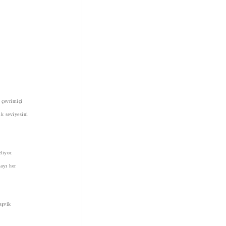
 çevrimiçi
ik seviyesini
liyor.
mayı her
eşvik