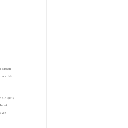
a ihanete
e ve ciddi
r. Gelişmiş
lerini
ediyor: