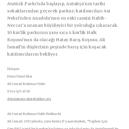
Atatürk Parkı'nda başlayıp, Antakya'nın tarihi
sokaklarından geçecek parkur; katılımcıları Asi
Nehri'nden Anadolu'nun en eski camisi Habib-
Neccar'a uzanan büyüleyici bir yolculuğa çıkaracak.
10 km'lik parkurun yanı sıra 4 km'lik Halk
Koşusu'nun da olacağı Hatay Barış Koşusu, Ali
İsmail'in düşlerinin peşinde barış için koşacak
katılımcılarını bekliyor.
İletişim:
Deniz Umut Eker
Ali İsmail Korkmaz Vakfı
0546 425 4538
denizumute.eker@alikev.org
Ali İsmail Korkmaz Vakfı Hakkında
Ali İsmail; 2011 yılında, yani henüz 17 yaşındayken, “Toplum İçin
Gençlik” isimli bir hareket başlatmış ve arkadaşlarını da örgütleyerek bu