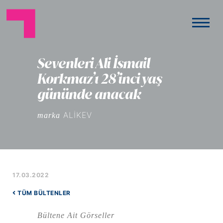
Sevenleri Ali İsmail
Korkmaz’ı 28’inci yaş
gününde anacak
ALİKEV
marka
17.03.2022
TÜM BÜLTENLER
Bültene Ait Görseller