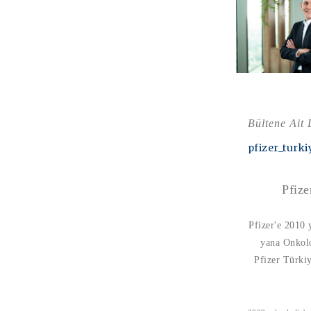
Bültene Ait
pfizer_turk
Pfiz
Pfizer'e 2010
yana Onkolo
Pfizer Türki