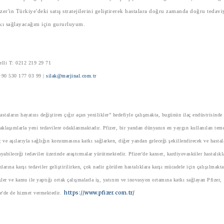
er'in Türkiye'deki satış stratejilerini geliştirerek hastalara doğru zamanda doğru tedavi
kı sağlayacağım için gururluyum.
velli T: 0212 219 29 71
 +90 530 177 03 99 |
silak@marjinal.com.tr
hastaların hayatını değiştiren çığır açan yenilikler” hedefiyle çalışmakta, bugünün ilaç endüstrisinde
aklaşımlarla yeni tedavilere odaklanmaktadır. Pfizer, bir yandan dünyanın en yaygın kullanılan teme
aç ve aşılarıyla sağlığın korunmasına katkı sağlarken, diğer yandan geleceği şekillendirecek ve hastal
yabileceği tedaviler üzerinde araştırmalar yürütmektedir. Pfizer'de kanser, kardiyovasküler hastalıkl
larına karşı tedaviler geliştirilirken, çok nadir görülen hastalıklara karşı mücadele için çalışılmakta
kler ve kamu ile yaptığı ortak çalışmalarla iş, yatırım ve inovasyon ortamına katkı sağlayan Pfizer,
https://www.pfizer.com.tr/
ye'de de hizmet vermektedir.