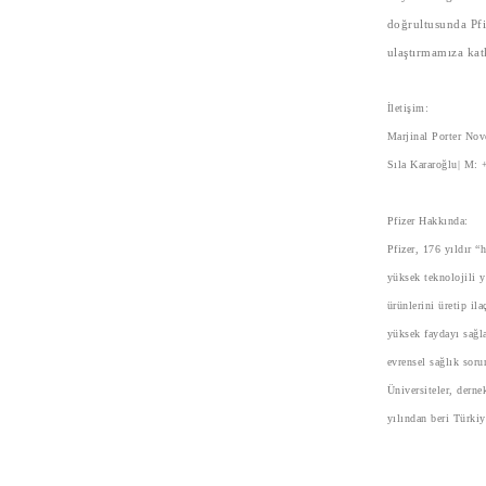
doğrultusunda Pfiz
ulaştırmamıza kat
İletişim:
Marjinal Porter No
Sıla Kararoğlu| M:
Pfizer Hakkında:
Pfizer, 176 yıldır “
yüksek teknolojili y
ürünlerini üretip il
yüksek faydayı sağla
evrensel sağlık sorun
Üniversiteler, derne
yılından beri Türki