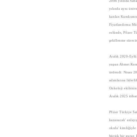
2008 yılında Sab
yılında aynı üniv
katılan Kumkumoğ
Fiyatlandırma Müd
rolünde, Pfizer Tü
şekillenme süreci
Aralık 2020-Eylül
yapan Ahmet Kumk
üstlendi. Nisan 2
adımlarına liderli
Onkoloji ekibinin
Aralık 2025 itiba
Pfizer Türkiye S
kazanacak' anlayış
okulu' kimliğiyle
büyük bir gurur. 