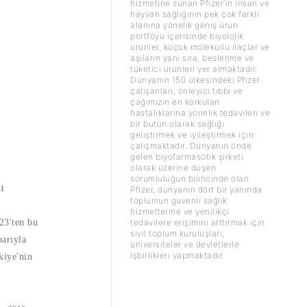
hizmetine sunan Pfizer’in insan ve
hayvan sağlığının pek çok farklı
alanına yönelik geniş ürün
portföyü içerisinde biyolojik
ürünler, küçük moleküllü ilaçlar ve
aşıların yanı sıra, beslenme ve
tüketici ürünleri yer almaktadır.
Dünyanın 150 ülkesindeki Pfizer
çalışanları, önleyici tıbbı ve
çağımızın en korkulan
hastalıklarına yönelik tedavileri ve
bir bütün olarak sağlığı
geliştirmek ve iyileştirmek için
çalışmaktadır. Dünyanın önde
gelen biyofarmasötik şirketi
olarak üzerine düşen
sorumluluğun bilincinde olan
ı
Pfizer, dünyanın dört bir yanında
toplumun güvenli sağlık
hizmetlerine ve yenilikçi
23'ten bu
tedavilere erişimini arttırmak için
sivil toplum kuruluşları,
arıyla
üniversiteler ve devletlerle
işbirlikleri yapmaktadır.
kiye'nin