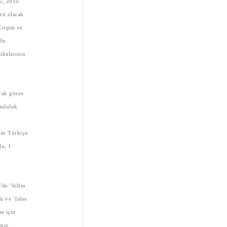
u, 2010
rü olarak
Erişim ve
 Bu
ikalarının
rak görev
umluluk
k
izer Türkiye
lu, 1
e'de ‘bilim
ü ve ‘lider
m için
ımız