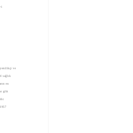
yi
 yenilikçi ve
l sağlık
arın en
ar gibi
dır.
 1957