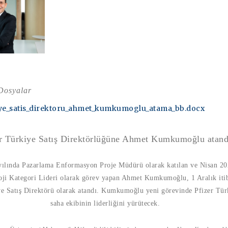
 Dosyalar
iye_satis_direktoru_ahmet_kumkumoglu_atama_bb.docx
er Türkiye Satış Direktörlüğüne Ahmet Kumkumoğlu atand
 yılında Pazarlama Enformasyon Proje Müdürü olarak katılan ve Nisan 20
ji Kategori Lideri olarak görev yapan Ahmet Kumkumoğlu, 1 Aralık itib
ye Satış Direktörü olarak atandı. Kumkumoğlu yeni görevinde Pfizer Tür
saha ekibinin liderliğini yürütecek.