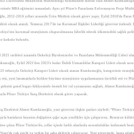
ancı Üniversitesi Mekatronik Mühendisliği bölümünden mezun olan Ahmet Kumkumoğl
ersitede MBA eğitimini tamamladı. Aynı yıl Pfizer'e Pazarlama Enformasyon Proje Müdü
lu, 2012-2016 yılları arasında Ürün Müdürü olarak görev yaptı. Eylül 2016'da Pazar 
ürü olarak atandı. Temmuz 2017'de ise Kurumsal İlişkiler Liderliği görevini üstlendi.
rkiye'nin kurumsal stratejisinin oluşturulmasına liderlik ederek ülkemizdeki sağlık polit
ne katkıda bulundu.
 2021 tarihleri arasında Onkoloji Biyobenzerler ve Pazarlama Mükemmelliği Lideri ola
umoğlu, Eylül 2021'den 2023'e kadar Dahili Uzmanlıklar Kategori Lideri olarak sor
023 itibarıyla Onkoloji Kategori Lideri olarak atanan Kumkumoğlu, kategorinin strateji
k etti, yeni lansmanlarla birlikte büyüme stratejisinin uygulanmasına öncülük etti ve Pf
 şirketin genel başarı hikâyesinde önemli bir rol oynamasını sağladı. Ahmet Kumkumoğ
rıyla Pfizer Türkiye Satış Direktörü olarak görev yapacak.
atış Direktörü Ahmet Kumkumoğlu
, yeni görevine ilişkin şunları söyledi: “Pfizer Türkiy
ıyla hastaların hayatını değiştiren çığır açan yenilikler için çalışıyoruz. Rotasyon kültür
 öne çıkan Pfizer Türkiye'de, yıllar içinde farklı alanlarda sorumluluklar üstlenmek beni
Pfizer'de çok güçlü ve yetkin bir saha ekibiyle çalışıyoruz. Yeni görevimde, hasta odağ