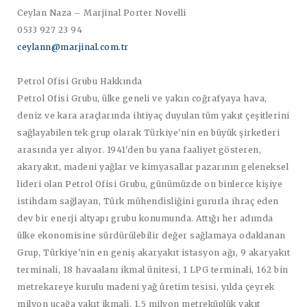
Ceylan Naza – Marjinal Porter Novelli
0533 927 23 94
ceylann@marjinal.com.tr
Petrol Ofisi Grubu Hakkında
Petrol Ofisi Grubu, ülke geneli ve yakın coğrafyaya hava,
deniz ve kara araçlarında ihtiyaç duyulan tüm yakıt çeşitlerini
sağlayabilen tek grup olarak Türkiye'nin en büyük şirketleri
arasında yer alıyor. 1941'den bu yana faaliyet gösteren,
akaryakıt, madeni yağlar ve kimyasallar pazarının geleneksel
lideri olan Petrol Ofisi Grubu, günümüzde on binlerce kişiye
istihdam sağlayan, Türk mühendisliğini gururla ihraç eden
dev bir enerji altyapı grubu konumunda. Attığı her adımda
ülke ekonomisine sürdürülebilir değer sağlamaya odaklanan
Grup, Türkiye'nin en geniş akaryakıt istasyon ağı, 9 akaryakıt
terminali, 18 havaalanı ikmal ünitesi, 1 LPG terminali, 162 bin
metrekareye kurulu madeni yağ üretim tesisi, yılda çeyrek
milyon uçağa yakıt ikmali, 1,5 milyon metreküplük yakıt