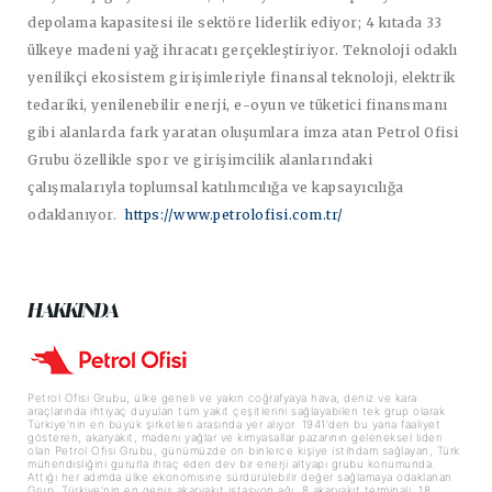
depolama kapasitesi ile sektöre liderlik ediyor; 4 kıtada 33
ülkeye madeni yağ ihracatı gerçekleştiriyor. Teknoloji odaklı
yenilikçi ekosistem girişimleriyle finansal teknoloji, elektrik
tedariki, yenilenebilir enerji, e-oyun ve tüketici finansmanı
gibi alanlarda fark yaratan oluşumlara imza atan Petrol Ofisi
Grubu özellikle spor ve girişimcilik alanlarındaki
çalışmalarıyla toplumsal katılımcılığa ve kapsayıcılığa
odaklanıyor.
https://www.petrolofisi.com.tr/
HAKKINDA
Petrol Ofisi Grubu, ülke geneli ve yakın coğrafyaya hava, deniz ve kara
araçlarında ihtiyaç duyulan tüm yakıt çeşitlerini sağlayabilen tek grup olarak
Türkiye'nin en büyük şirketleri arasında yer alıyor. 1941'den bu yana faaliyet
gösteren, akaryakıt, madeni yağlar ve kimyasallar pazarının geleneksel lideri
olan Petrol Ofisi Grubu, günümüzde on binlerce kişiye istihdam sağlayan, Türk
mühendisliğini gururla ihraç eden dev bir enerji altyapı grubu konumunda.
Attığı her adımda ülke ekonomisine sürdürülebilir değer sağlamaya odaklanan
Grup, Türkiye'nin en geniş akaryakıt istasyon ağı, 8 akaryakıt terminali, 18