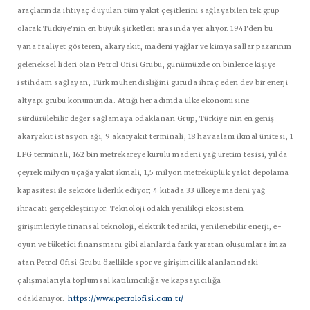
araçlarında ihtiyaç duyulan tüm yakıt çeşitlerini sağlayabilen tek grup
olarak Türkiye'nin en büyük şirketleri arasında yer alıyor. 1941'den bu
yana faaliyet gösteren, akaryakıt, madeni yağlar ve kimyasallar pazarının
geleneksel lideri olan Petrol Ofisi Grubu, günümüzde on binlerce kişiye
istihdam sağlayan, Türk mühendisliğini gururla ihraç eden dev bir enerji
altyapı grubu konumunda. Attığı her adımda ülke ekonomisine
sürdürülebilir değer sağlamaya odaklanan Grup, Türkiye'nin en geniş
akaryakıt istasyon ağı, 9 akaryakıt terminali, 18 havaalanı ikmal ünitesi, 1
LPG terminali, 162 bin metrekareye kurulu madeni yağ üretim tesisi, yılda
çeyrek milyon uçağa yakıt ikmali, 1,5 milyon metreküplük yakıt depolama
kapasitesi ile sektöre liderlik ediyor; 4 kıtada 33 ülkeye madeni yağ
ihracatı gerçekleştiriyor. Teknoloji odaklı yenilikçi ekosistem
girişimleriyle finansal teknoloji, elektrik tedariki, yenilenebilir enerji, e-
oyun ve tüketici finansmanı gibi alanlarda fark yaratan oluşumlara imza
atan Petrol Ofisi Grubu özellikle spor ve girişimcilik alanlarındaki
çalışmalarıyla toplumsal katılımcılığa ve kapsayıcılığa
odaklanıyor.
https://www.petrolofisi.com.tr/