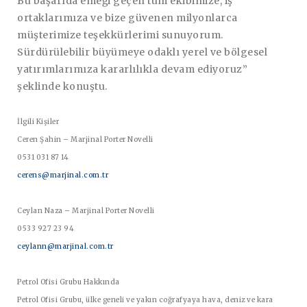
Bu başarıda emeği geçen tüm ekibimize, iş
ortaklarımıza ve bize güvenen milyonlarca
müşterimize teşekkürlerimi sunuyorum.
Sürdürülebilir büyümeye odaklı yerel ve bölgesel
yatırımlarımıza kararlılıkla devam ediyoruz”
şeklinde konuştu.
İlgili Kişiler
Ceren Şahin – Marjinal Porter Novelli
0531 031 87 14
cerens@marjinal.com.tr
Ceylan Naza – Marjinal Porter Novelli
0533 927 23 94
ceylann@marjinal.com.tr
Petrol Ofisi Grubu Hakkında
Petrol Ofisi Grubu, ülke geneli ve yakın coğrafyaya hava, deniz ve kara