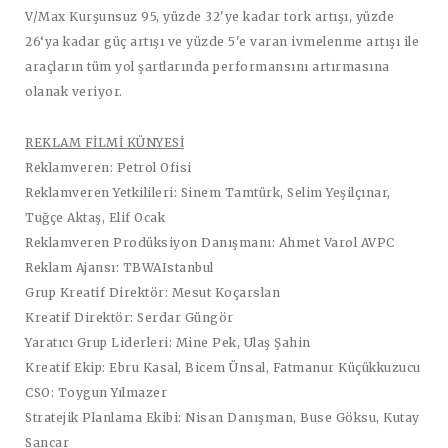
V/Max Kurşunsuz 95, yüzde 32'ye kadar tork artışı, yüzde
26‘ya kadar güç artışı ve yüzde 5'e varan ivmelenme artışı ile
araçların tüm yol şartlarında performansını artırmasına
olanak veriyor.
REKLAM FİLMİ KÜNYESİ
Reklamveren:
Petrol Ofisi
Reklamveren Yetkilileri:
Sinem Tamtürk, Selim Yeşilçınar,
Tuğçe Aktaş, Elif Ocak
Reklamveren Prodüksiyon Danışmanı:
Ahmet Varol AVPC
Reklam Ajansı:
TBWAIstanbul
Grup Kreatif Direktör:
Mesut Koçarslan
Kreatif Direktör:
Serdar Güngör
Yaratıcı Grup Liderleri:
Mine Pek, Ulaş Şahin
Kreatif Ekip:
Ebru Kasal, Bicem Ünsal, Fatmanur Küçükkuzucu
CSO:
Toygun Yılmazer
Stratejik Planlama Ekibi:
Nisan Danışman, Buse Göksu, Kutay
Sancar