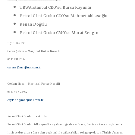
TBWAIstanbul CEO'su Burcu Kayımtu
Petrol Ofisi Grubu CEO'su Mehmet Abbasoğlu
Kenan Doğulu
Petrol Ofisi Grubu CMO'su Murat Zengin
İlgili Kişiler
Ceren Şahin – Marjinal Porter Novelli
0531 031 87 14
cerens@marjinal.com.tr
Ceylan Naza – Marjinal Porter Novelli
0533 927 23 94
ceylann@marjinal.com.tr
Petrol Ofisi Grubu Hakkında
Petrol Ofisi Grubu, ülke geneli ve yakın coğrafyaya hava, deniz ve kara araçlarında
ihtiyaç duyulan tüm yakıt çeşitlerini sağlayabilen tek grup olarak Türkiye'nin en