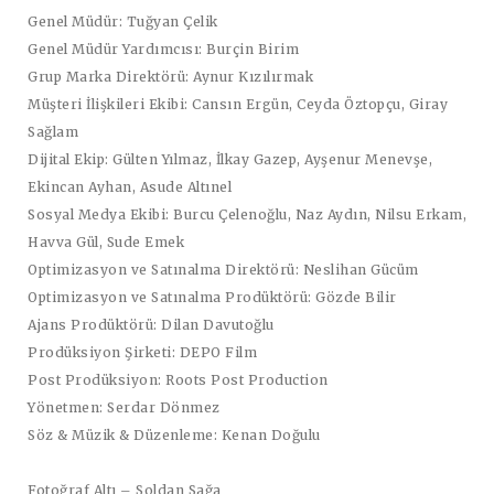
Genel Müdür:
Tuğyan Çelik
Genel Müdür Yardımcısı:
Burçin Birim
Grup Marka Direktörü:
Aynur Kızılırmak
Müşteri İlişkileri Ekibi:
Cansın Ergün, Ceyda Öztopçu, Giray
Sağlam
Dijital Ekip:
Gülten Yılmaz, İlkay Gazep, Ayşenur Menevşe,
Ekincan Ayhan, Asude Altınel
Sosyal Medya Ekibi:
Burcu Çelenoğlu, Naz Aydın, Nilsu Erkam,
Havva Gül, Sude Emek
Optimizasyon ve Satınalma Direktörü:
Neslihan Gücüm
Optimizasyon ve Satınalma Prodüktörü:
Gözde Bilir
Ajans Prodüktörü:
Dilan Davutoğlu
Prodüksiyon Şirketi:
DEPO Film
Post Prodüksiyon:
Roots Post Production
Yönetmen:
Serdar Dönmez
Söz & Müzik & Düzenleme:
Kenan Doğulu
Fotoğraf Altı – Soldan Sağa