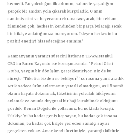
kıymetli. Bu yolculuğun ilk adımını, sahnede yaşadığım
gerçek bir anıdan yola çıkarak kurguladık. O anın
samimiyetini ve heyecanını ekrana taşıyarak, bir reklam
filminden çok, herkesin kendinden bir parça bulacağı sıcak
bir hikâye anlattığımıza inanıyorum. İzleyen herkesin bu
pozitif enerjiyi hissedeceğine eminim.”
Kampanyanın yaratıcı sürecini üstlenen
TBWAIstanbul
CEO'su Burcu Kayımtu
ise konuşmasında, “Petrol Ofisi
Grubu, yaygın bir dönüşüm gerçekleştiriyor. Biz de bu
süreçte ‘Tüketici bizden ne bekliyor?' sorusuna yanıt aradık.
Artık sadece ürün anlatmanın yeterli olmadığını, asıl önemli
olanın hayata dokunmak, tüketicinin yolculuk hikâyesini
anlamak ve onunla duygusal bir bağ kurabilmek olduğunu
gördük. Kenan Doğulu ile yollarımız bu noktada kesişti.
Türkiye'yi bu kadar geniş kapsayan, bu kadar çok insana
dokunan, bu kadar çok kalpte yer eden sanatçı sayısı
gerçekten çok az. Amaç kendi üretimiyle, yarattığı kültürle