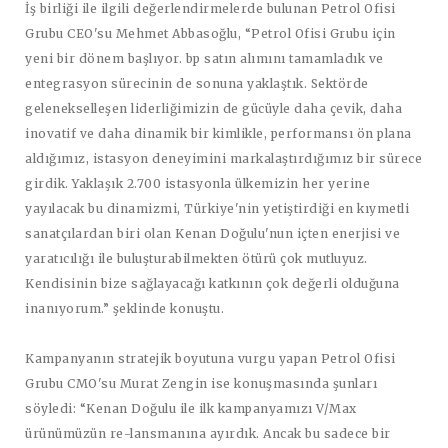
İş birliği ile ilgili değerlendirmelerde bulunan
Petrol Ofisi
Grubu CEO'su Mehmet Abbasoğlu
, “Petrol Ofisi Grubu için
yeni bir dönem başlıyor. bp satın alımını tamamladık ve
entegrasyon sürecinin de sonuna yaklaştık. Sektörde
gelenekselleşen liderliğimizin de gücüyle daha çevik, daha
inovatif ve daha dinamik bir kimlikle, performansı ön plana
aldığımız, istasyon deneyimini markalaştırdığımız bir sürece
girdik. Yaklaşık 2.700 istasyonla ülkemizin her yerine
yayılacak bu dinamizmi, Türkiye'nin yetiştirdiği en kıymetli
sanatçılardan biri olan Kenan Doğulu'nun içten enerjisi ve
yaratıcılığı ile buluşturabilmekten ötürü çok mutluyuz.
Kendisinin bize sağlayacağı katkının çok değerli olduğuna
inanıyorum.” şeklinde konuştu.
Kampanyanın stratejik boyutuna vurgu yapan
Petrol Ofisi
Grubu CMO'su Murat Zengin
ise konuşmasında şunları
söyledi: “Kenan Doğulu ile ilk kampanyamızı V/Max
ürünümüzün re-lansmanına ayırdık. Ancak bu sadece bir