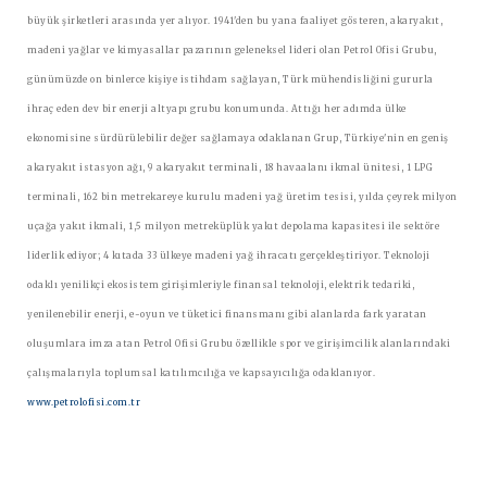
büyük şirketleri arasında yer alıyor. 1941'den bu yana faaliyet gösteren, akaryakıt,
madeni yağlar ve kimyasallar pazarının geleneksel lideri olan Petrol Ofisi Grubu,
günümüzde on binlerce kişiye istihdam sağlayan, Türk mühendisliğini gururla
ihraç eden dev bir enerji altyapı grubu konumunda. Attığı her adımda ülke
ekonomisine sürdürülebilir değer sağlamaya odaklanan Grup, Türkiye'nin en geniş
akaryakıt istasyon ağı, 9 akaryakıt terminali, 18 havaalanı ikmal ünitesi, 1 LPG
terminali, 162 bin metrekareye kurulu madeni yağ üretim tesisi, yılda çeyrek milyon
uçağa yakıt ikmali, 1,5 milyon metreküplük yakıt depolama kapasitesi ile sektöre
liderlik ediyor; 4 kıtada 33 ülkeye madeni yağ ihracatı gerçekleştiriyor. Teknoloji
odaklı yenilikçi ekosistem girişimleriyle finansal teknoloji, elektrik tedariki,
yenilenebilir enerji, e-oyun ve tüketici finansmanı gibi alanlarda fark yaratan
oluşumlara imza atan Petrol Ofisi Grubu özellikle spor ve girişimcilik alanlarındaki
çalışmalarıyla toplumsal katılımcılığa ve kapsayıcılığa odaklanıyor.
www.petrolofisi.com.tr