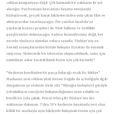
reklam kampanyası değil. Çok katmanlı bir yaklaşım ile yol
alacağız. Performans kavramını hayatın enerjisiyle
birleştirerek, gerçek hayat hikâyelerinden yola çıkan film ve
aktivasyonlar tasarlayacağız. Öte yandan Anadolu'ya
yayılacak konser projeleri ile Türk halkına ve özellikle
gençlerimize dokunacağız. Sadece hizmetlerimiz değil, her
nerede olurlarsa olsunlar onlara sanatla, Türkiye'nin en
önemli sanatçılarından biriyle buluşma fırsatını da sunmak
istiyoruz. Yüzlerinde bir tebessüm oluşturabilmek, onlar için
unutulmaz anlar yaratabilmek bizim için çok kıymetli.”
“Herkesin kendinden bir parça bulacağı sıcak bir hikâye”
Markanın yeni reklam yüzü
Kenan Doğulu
da iş birliğiyle ilgili
duygularını şu sözlerle ifade etti: “Müziğin birleştirici gücüyle
yolculukların enerjisini buluşturduğumuz uzun soluklu ve
keyifli bir yola çıktık. Petrol Ofisi gibi Türkiye'nin her
noktasına dokunan, 7'den 70'e herkesin hayatında yeri olan
köklü bir markayla aynı hikâyede buluşmak benim için çok