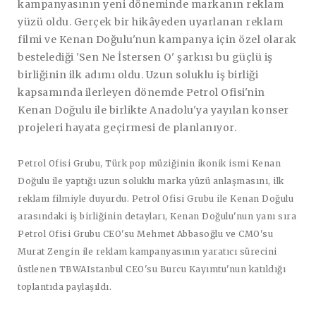
kampanyasının yeni döneminde markanın reklam
yüzü oldu. Gerçek bir hikâyeden uyarlanan reklam
filmi ve Kenan Doğulu'nun kampanya için özel olarak
bestelediği
'Sen Ne İstersen O' şarkısı bu güçlü iş
birliğinin ilk adımı oldu. Uzun soluklu iş birliği
kapsamında ilerleyen dönemde Petrol Ofisi'nin
Kenan
Doğulu
ile birlikte Anadolu'ya yayılan konser
projeleri hayata geçirmesi de planlanıyor.
Petrol Ofisi Grubu, Türk pop müziğinin ikonik ismi Kenan
Doğulu ile yaptığı uzun soluklu marka yüzü anlaşmasını, ilk
reklam filmiyle duyurdu. Petrol Ofisi Grubu ile Kenan Doğulu
arasındaki iş birliğinin detayları, Kenan Doğulu'nun yanı sıra
Petrol Ofisi Grubu CEO'su Mehmet Abbasoğlu ve CMO'su
Murat Zengin ile reklam kampanyasının yaratıcı sürecini
üstlenen TBWAIstanbul CEO'su Burcu Kayımtu'nun katıldığı
toplantıda paylaşıldı.