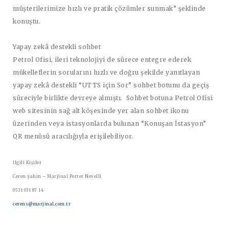
müşterilerimize hızlı ve pratik çözümler sunmak” şeklinde
konuştu.
Yapay zekâ destekli sohbet
Petrol Ofisi, ileri teknolojiyi de sürece entegre ederek
mükelleflerin sorularını hızlı ve doğru şekilde yanıtlayan
yapay zekâ destekli
“UTTS için Sor” sohbet botunu
da geçiş
süreciyle birlikte devreye almıştı. Sohbet botuna Petrol Ofisi
web sitesinin sağ alt köşesinde yer alan sohbet ikonu
üzerinden veya istasyonlarda bulunan “Konuşan İstasyon”
QR menüsü aracılığıyla erişilebiliyor.
İlgili Kişiler
Ceren Şahin – Marjinal Porter Novelli
0531 031 87 14
cerens@marjinal.com.tr