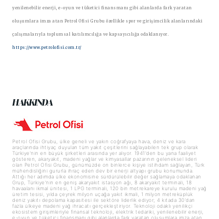
yenilenebilir enerji, e-oyun ve tüketici finansmanı gibi alanlarda fark yaratan
oluşumlara imza atan Petrol Ofisi Grubu özellikle spor ve girişimcilik alanlarındaki
çalışmalarıyla toplumsal katılımcılığa ve kapsayıcılığa odaklanıyor.
https://www.petrolofisi.com.tr/
HAKKINDA
Petrol Ofisi Grubu, ülke geneli ve yakın coğrafyaya hava, deniz ve kara
araçlarında ihtiyaç duyulan tüm yakıt çeşitlerini sağlayabilen tek grup olarak
Türkiye'nin en büyük şirketleri arasında yer alıyor. 1941'den bu yana faaliyet
gösteren, akaryakıt, madeni yağlar ve kimyasallar pazarının geleneksel lideri
olan Petrol Ofisi Grubu, günümüzde on binlerce kişiye istihdam sağlayan, Türk
mühendisliğini gururla ihraç eden dev bir enerji altyapı grubu konumunda.
Attığı her adımda ülke ekonomisine sürdürülebilir değer sağlamaya odaklanan
Grup, Türkiye'nin en geniş akaryakıt istasyon ağı, 8 akaryakıt terminali, 18
havaalanı ikmal ünitesi, 1 LPG terminali, 120 bin metrekareye kurulu madeni yağ
üretim tesisi, yılda çeyrek milyon uçağa yakıt ikmali, 1 milyon metreküplük
deniz yakıtı depolama kapasitesi ile sektöre liderlik ediyor; 4 kıtada 30'dan
fazla ülkeye madeni yağ ihracatı gerçekleştiriyor. Teknoloji odaklı yenilikçi
ekosistem girişimleriyle finansal teknoloji, elektrik tedariki, yenilenebilir enerji,
e-oyun ve tüketici finansmanı gibi alanlarda fark yaratan oluşumlara imza atan