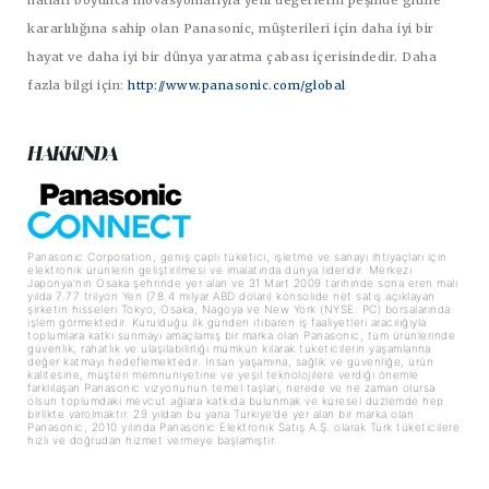
hatları boyunca inovasyonlarıyla yeni değerlerin peşinde gitme
kararlılığına sahip olan Panasonic, müşterileri için daha iyi bir
hayat ve daha iyi bir dünya yaratma çabası içerisindedir. Daha
fazla bilgi için:
http://www.panasonic.com/global
HAKKINDA
Panasonic Corporation, geniş çaplı tüketici, işletme ve sanayi ihtiyaçları için
elektronik ürünlerin geliştirilmesi ve imalatında dünya lideridir. Merkezi
Japonya’nın Osaka şehrinde yer alan ve 31 Mart 2009 tarihinde sona eren mali
yılda 7.77 trilyon Yen (78.4 milyar ABD doları) konsolide net satış açıklayan
şirketin hisseleri Tokyo, Osaka, Nagoya ve New York (NYSE: PC) borsalarında
işlem görmektedir. Kurulduğu ilk günden itibaren iş faaliyetleri aracılığıyla
toplumlara katkı sunmayı amaçlamış bir marka olan Panasonic, tüm ürünlerinde
güvenlik, rahatlık ve ulaşılabilirliği mümkün kılarak tüketicilerin yaşamlarına
değer katmayı hedeflemektedir. İnsan yaşamına, sağlık ve güvenliğe, ürün
kalitesine, müşteri memnuniyetine ve yeşil teknolojilere verdiği önemle
farklılaşan Panasonic vizyonunun temel taşları, nerede ve ne zaman olursa
olsun toplumdaki mevcut ağlara katkıda bulunmak ve küresel düzlemde hep
birlikte varolmaktır. 29 yıldan bu yana Türkiye’de yer alan bir marka olan
Panasonic, 2010 yılında Panasonic Elektronik Satış A.Ş. olarak Türk tüketicilere
hızlı ve doğrudan hizmet vermeye başlamıştır.