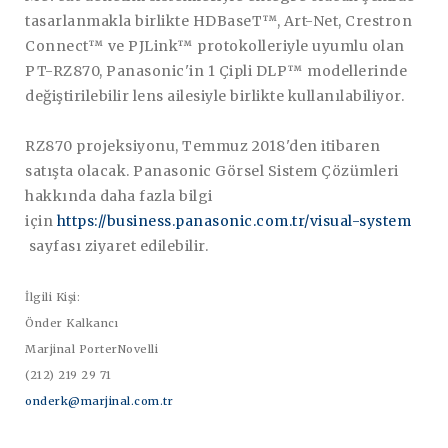
tasarlanmakla birlikte HDBaseT™, Art-Net, Crestron
Connect™ ve PJLink™ protokolleriyle uyumlu olan
PT-RZ870, Panasonic'in 1 Çipli DLP™ modellerinde
değiştirilebilir lens ailesiyle birlikte kullanılabiliyor.
RZ870 projeksiyonu, Temmuz 2018'den itibaren
satışta olacak. Panasonic Görsel Sistem Çözümleri
hakkında daha fazla bilgi
için
https://business.panasonic.com.tr/visual-system
sayfası ziyaret edilebilir.
İlgili Kişi:
Önder Kalkancı
Marjinal PorterNovelli
(212) 219 29 71
onderk@marjinal.com.tr