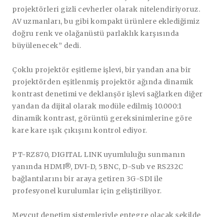
projektörleri gizli cevherler olarak nitelendiriyoruz.
AV uzmanları, bu gibi kompakt ürünlere eklediğimiz
doğru renk ve olağanüstü parlaklık karşısında
büyülenecek” dedi.
Çoklu projektör eşitleme işlevi, bir yandan ana bir
projektörden eşitlenmiş projektör ağında dinamik
kontrast denetimi ve deklanşör işlevi sağlarken diğer
yandan da dijital olarak modüle edilmiş 10.000:1
dinamik kontrast, görüntü gereksinimlerine göre
kare kare ışık çıkışını kontrol ediyor.
PT-RZ870, DIGITAL LINK uyumluluğu sunmanın
yanında HDMI®, DVI-D, 5BNC, D-Sub ve RS232C
bağlantılarını bir araya getiren 3G-SDI ile
profesyonel kurulumlar için geliştiriliyor.
Mevcut denetim sistemleriyle entegre olacak şekilde