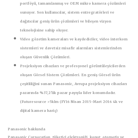
portföyü, tamamlanmış ve OEM mikro kamera çözümleri
sunuyor. Son kullanıcılar, sistem entregratörleri ve
dağıtıcılar geniş ürün çözümleri ve bileşen vizyon
teknolojisine sahip oluyor.
Video gözetim kameraları ve kaydediciler, video interkom
sistemleri ve davetsiz misafir alarmları sistemlerinden
oluşan
Güvenlik Çözümleri
.
Projeksiyon cihazları ve profesyonel görüntüleyicilerden
oluşan
Görsel Sistem Çözümleri
. En geniş Görsel ürün
çeşitliliğini sunan Panasonic, Avrupa projeksiyon cihazları
pazarında %37,2'lik pazar payıyla lider konumdadır.
(Futuresource >5klm (FY16 Nisan 2015-Mart 2016 4k ve
dijital kamera hariç)
Panasonic hakkında
Panasonic Corporation, tüketici elektroniği, konut, otomotiv ve