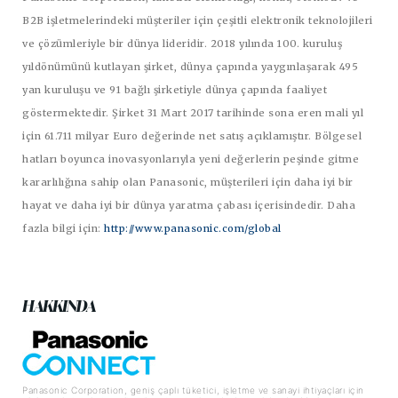
B2B işletmelerindeki müşteriler için çeşitli elektronik teknolojileri
ve çözümleriyle bir dünya lideridir. 2018 yılında 100. kuruluş
yıldönümünü kutlayan şirket, dünya çapında yaygınlaşarak 495
yan kuruluşu ve 91 bağlı şirketiyle dünya çapında faaliyet
göstermektedir. Şirket 31 Mart 2017 tarihinde sona eren mali yıl
için 61.711 milyar Euro değerinde net satış açıklamıştır. Bölgesel
hatları boyunca inovasyonlarıyla yeni değerlerin peşinde gitme
kararlılığına sahip olan Panasonic, müşterileri için daha iyi bir
hayat ve daha iyi bir dünya yaratma çabası içerisindedir. Daha
fazla bilgi için:
http://www.panasonic.com/global
HAKKINDA
Panasonic Corporation, geniş çaplı tüketici, işletme ve sanayi ihtiyaçları için