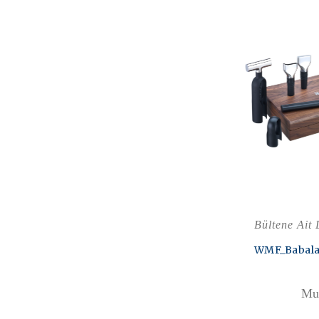
Bültene Ait
WMF_Babala
Mut