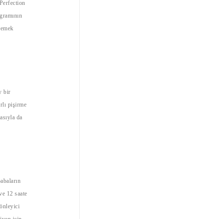
Perfection
ogramının
 yemek
 bir
rlı pişirme
asıyla da
abaların
ve 12 saate
önleyici
jyen için