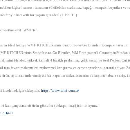
enebilen kişisel termos, tamamen sökülebilen sızdırmaz kapağı, kompakt boyutları ve te
nekleriyle hareketli bir yaşam için ideal (1.199 TL).
 smoothie keyfi WMF'ten
için en ideal hediye WMF KITCHENminis Smoothie-to-Go Blender. Kompakt tasarımı 
WMF KITCHENminis Smoothie-to-Go Blender, WMF'nin patentli Cromargan®'ından üre
lı mini blender, yüksek kaliteli 4 bıçaklı paslanmaz çelik kesici ve özel Perfect Cut t
il tüm favori malzemeleri mükemmel karıştırma ve ezme sonuçlarını garanti ediyor. Z
u ürün, aynı zamanda emniyetli bir kapatma mekanizmasına ve kaymaz tabana sahip. 
 incelemek için tıklayınız:
https://www.wmf.com.tr/
 kampanyasına ait ürün görseller (dekupe, imaj) için tıklayınız:
f617Th4cJ