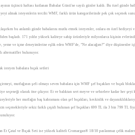
 ayının üçüncü haftası kutlanan Babalar Günü'ne sayılı günler kaldı. Bu özel günde ba
diyeyi almak isteyenlerin tercihi WMF, farklı ürün kategorilerinde pek çok seçenek sun
aşırken bu anlamlı günde babalarını mutlu etmek isteyenler, onlara en özel hediyeyi 
diden başladı. 171 yıldır yüksek kaliteye sahip ürünleriyle milyonlarca kişinin evlerin
me, yeme ve içme deneyimlerine eşlik eden WMF'de, “Ne alacağım?” diye düşünenler iç
ı alternatifler bulunuyor.
k isteyen babalara bıçak setleri
çirmeyi, mutfağının şefi olmayı seven babalara için WMF şef bıçakları ve bıçak blokla
ye seçeneği olarak öne çıkıyor. Et ve balıktan sert meyve ve sebzelere kadar her şeyi 
zeyleriyle her mutfağın baş kahramanı olan şef bıçakları, keskinlik ve dayanıklılıkları
 cm seçenekleriyle sekiz farklı çeşidi bulunan şef bıçakları 699 TL ila 3 bin 799 TL fiy
sunuluyor.
an Et Çatal ve Bıçak Seti ise yüksek kaliteli Cromargan® 18/10 paslanmaz çelik malze