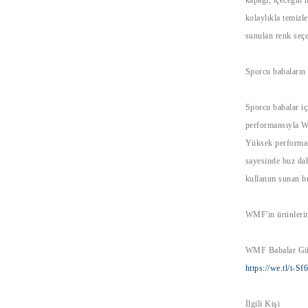
kolaylıkla temizl
sunulan renk seçe
Sporcu babaların
Sporcu babalar 
performansıyla 
Yüksek performans
sayesinde buz dah
kullanım sunan b
WMF'in ürünlerini
WMF Babalar Günü
https://we.tl/t-S
İlgili Kişi