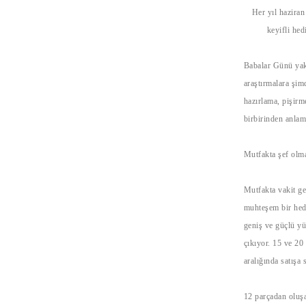
Her yıl haziran
keyifli he
Babalar Günü yakl
araştırmalara şim
hazırlama, pişir
birbirinden anlaml
Mutfakta şef olma
Mutfakta vakit ge
muhteşem bir hedi
geniş ve güçlü yü
çıkıyor. 15 ve 20
aralığında satışa 
12 parçadan oluş