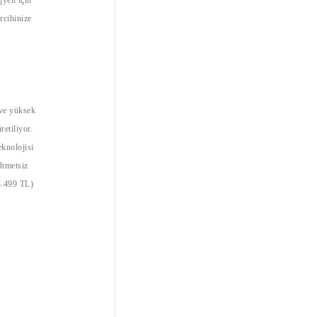
rcihinize
ve yüksek
tiliyor.
eknolojisi
ahmetsiz
(3.499 TL)