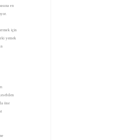
basına en
uyor.
vermek için
deki yemek
in
rı
kesebilen
yla öne
at
me