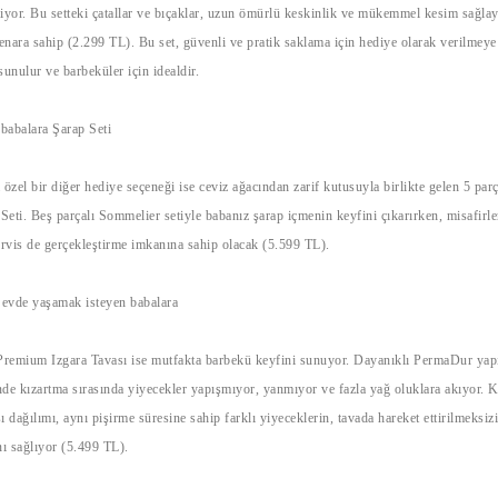
iliyor. Bu setteki çatallar ve bıçaklar, uzun ömürlü keskinlik ve mükemmel kesim sağla
 kenara sahip (2.299 TL). Bu set, güvenli ve pratik saklama için hediye olarak verilmeye
sunulur ve barbeküler için idealdir.
babalara Şarap Seti
zel bir diğer hediye seçeneği ise ceviz ağacından zarif kutusuyla birlikte gelen 5 p
eti. Beş parçalı Sommelier setiyle babanız şarap içmenin keyfini çıkarırken, misafirle
ervis de gerçekleştirme imkanına sahip olacak (5.599 TL).
 evde yaşamak isteyen babalara
mium Izgara Tavası ise mutfakta barbekü keyfini sunuyor. Dayanıklı PermaDur ya
de kızartma sırasında yiyecekler yapışmıyor, yanmıyor ve fazla yağ oluklara akıyor. 
sı dağılımı, aynı pişirme süresine sahip farklı yiyeceklerin, tavada hareket ettirilmeksiz
nı sağlıyor (5.499 TL).