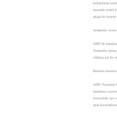
kullanılarak üret
tasarımlı tırtıklı
ahşap bir kutuda 
Sommelier seven 
WMF'de babalara ö
Sommelier Şarap S
oldukça şık bir s
Barbekü lezzetini
WMF Permadur Pre
kaplaması sayesin
tavasındaki eşit ı
anda kızartılması