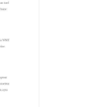
yan özel
 hazır
arça WMF
rine
pışmaz
Kızartma
in aynı