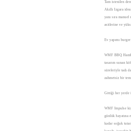
Tam istenilen der
Akıllı Izgara ide
yanı sıra manuel
asitlerine ve yük
Ev yapımı burger
WMF BBQ Hamburge
tasarım sunan köft
süreleriyle tadı 
zahmetsiz bir tem
Gittiği her yerde
WMF Impulse kişis
günlük hayatına e
kadar soğuk tutar
kapağı, içeceğin 