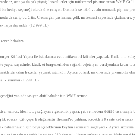
ecede az, orta ya da çok pişmiş lezzetli etler için mükemmel pişirme sunan WMF Grill 
al bir hediye seçeneği olarak öne çıkıyor. Otomatik sensörü ve altı otomatik pişirme pr
 moda da sahip bu ürün, Cromargan paslanmaz çelik malzemesi sayesinde çizilmelere,
sek ısıya dayanıklı. (12.999 TL)
 seven babalara
r Köftesi Yapıcı ile babalarınız evde mükemmel köfteler yapacak. Kullanımı kolay
e yapıcı sayesinde, klasik et burgerlerinden sağlıklı vejetaryen versiyonlara kadar tuta
damaklarda kalan lezzetler yapmak mümkün. Ayrıca bulaşık makinesinde yıkanabilir olm
izlik sunuyor (1.299 TL).
 içeceğini yanında taşıyan aktif babalar için WMF termos
el termos, ideal tutuş sağlayan ergonomik yapısı, şık ve modern ödüllü tasarımıyla b
şlik edecek. Çift çeperli olağanüstü ThermaPro yalıtımı, içecekleri 8 saate kadar sıcak 
ak babalarınızın gün boyu içeceklerinin keyfini sürmesini sağlayacak. Ayrıca sızdırma 
her yönden rahatça içilebilmesi için 360 derece kullanım imkanı sunuyor. Mükemmel hi