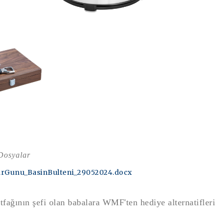
 Dosyalar
rGunu_BasinBulteni_29052024.docx
fağının şefi olan babalara WMF'ten hediye alternatifleri