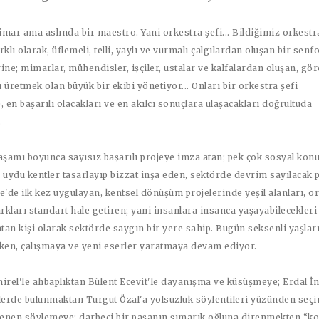
mar ama aslında bir maestro. Yani orkestra şefi... Bildiğimiz orkestr
klı olarak, üflemeli, telli, yaylı ve vurmalı çalgılardan oluşan bir senf
ine; mimarlar, mühendisler, işçiler, ustalar ve kalfalardan oluşan, gör
 üretmek olan büyük bir ekibi yönetiyor... Onları bir orkestra şefi
, en başarılı olacakları ve en akılcı sonuçlara ulaşacakları doğrultuda
.
aşamı boyunca sayısız başarılı projeye imza atan; pek çok sosyal konu
 uydu kentler tasarlayıp bizzat inşa eden, sektörde devrim sayılacak 
e'de ilk kez uygulayan, kentsel dönüşüm projelerinde yeşil alanları, o
arkları standart hale getiren; yani insanlara insanca yaşayabilecekleri
an kişi olarak sektörde saygın bir yere sahip. Bugün seksenli yaşları
rken, çalışmaya ve yeni eserler yaratmaya devam ediyor.
rel'le ahbaplıktan Bülent Ecevit'le dayanışma ve küsüşmeye; Erdal İ
elerde bulunmaktan Turgut Özal'a yolsuzluk söylentileri yüzünden seç
alenen söylemeye; darbeci bir paşanın şımarık oğluna direnmekten “k