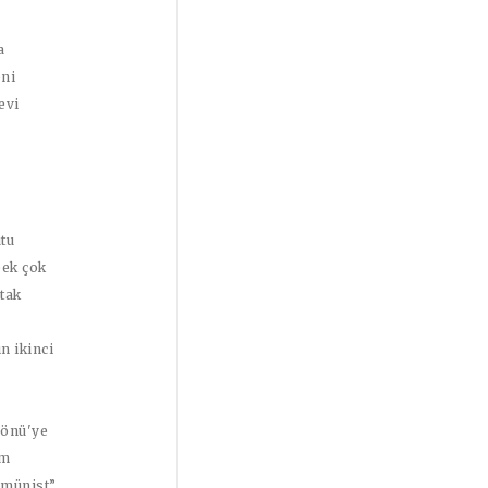
a
oni
evi
tu
pek çok
rtak
n ikinci
nönü'ye
im
omünist”