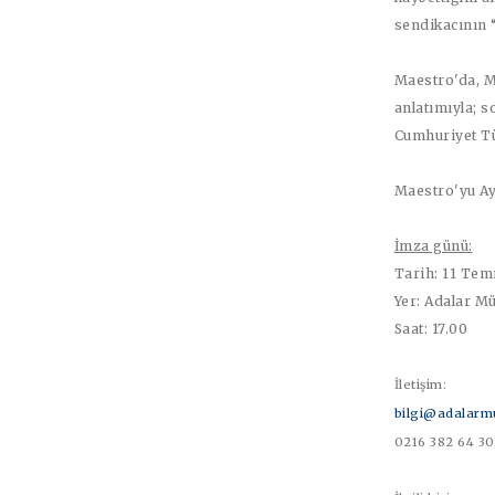
sendikacının 
Maestro'da, M
anlatımıyla; s
Cumhuriyet Tü
Maestro'yu Ayk
İmza günü:
Tarih: 11 Te
Yer: Adalar M
Saat: 17.00
İletişim:
bilgi@adalarm
0216 382 64 30