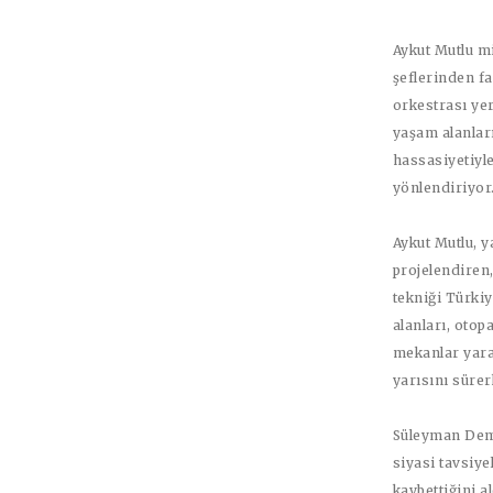
Aykut Mutlu mi
şeflerinden far
orkestrası yer
yaşam alanları
hassasiyetiyle
yönlendiriyor
Aykut Mutlu, y
projelendiren,
tekniği Türkiy
alanları, otop
mekanlar yarat
yarısını süre
Süleyman Demi
siyasi tavsiy
kaybettiğini 