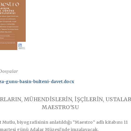
 Dosyalar
a-gunu-basin-bulteni-davet.docx
LARIN, MÜHENDİSLERİN, İŞÇİLERİN, USTALA
MAESTRO'SU
Mutlu, biyografisinin anlatıldığı “Maestro” adlı kitabını 11
rtesi günü Adalar Müzesi'nde imzalayacak.