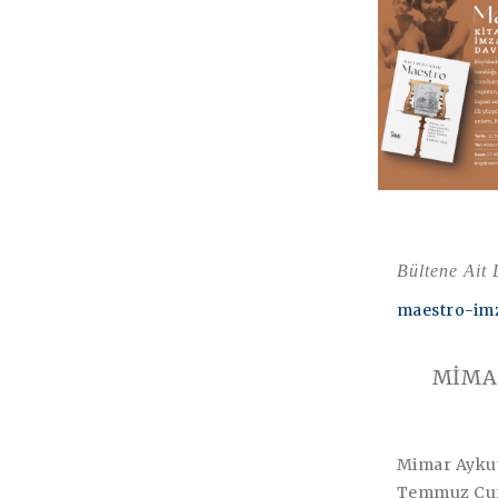
Bültene Ait
maestro-imz
MİMAR
Mimar Aykut 
Temmuz Cuma