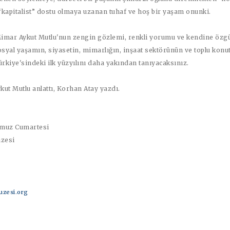
“kapitalist” dostu olmaya uzanan tuhaf ve hoş bir yaşam onunki.
imar Aykut Mutlu'nun zengin gözlemi, renkli yorumu ve kendine özg
osyal yaşamın, siyasetin, mimarlığın, inşaat sektörünün ve toplu konu
rkiye'sindeki ilk yüzyılını daha yakından tanıyacaksınız.
ut Mutlu anlattı, Korhan Atay yazdı.
mmuz Cumartesi
üzesi
uzesi.org