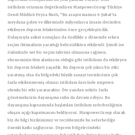
istihdam ortamını değerlendiren
ManpowerGroup Türkiye
Genel Müdürü Feyza Narlı
, “Bu araştırmamızı 6 Şubat'ta
meydana gelen ve ülkemizde milyonlarca insanı derinden
etkileyen deprem felaketinden önce gerçekleştirdik.
Dolayısıyla anket sonuçları da özellikle o dönemde erken
seçim ihtimalinin yarattığı belirsizlikten etkilendi. Şimdi ise
önümüzde net bir seçim takvimi olmasına rağmen,
ekonominin tüm alanlarını olduğu gibi istihdamı da etkileyen
bir deprem felaketi yaşadık. Bu deprem çok yıkıcı bir etki
yaratmış olsa da bölgedeki büyük sanayi tesislerinin çok
fazla etkilenmemiş olması istihdam üzerinde nispeten
olumlu bir etki yaratacaktır. Öte yandan sektör farkı
gözetmeksizin dayanışma ruhu da devam ediyor. Bu
dayanışma kapsamında başlatılan istihdam seferberliğinin
oluşan açığı kapatmasını bekliyoruz. ManpowerGroup olarak
biz de bilgi birikimimiz ve tecrübemizle bu seferberliğe
önemli katkı sağlıyoruz. Deprem bölgelerindeki