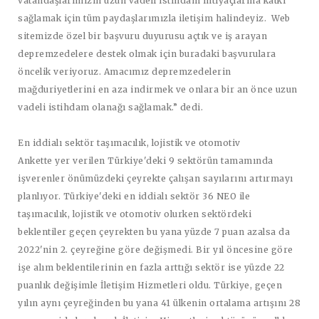
vatandaşlarımızın uzun vadeli istihdam ihtiyaçlarına katkı
sağlamak için tüm paydaşlarımızla iletişim halindeyiz. Web
sitemizde özel bir başvuru duyurusu açtık ve iş arayan
depremzedelere destek olmak için buradaki başvurulara
öncelik veriyoruz. Amacımız depremzedelerin
mağduriyetlerini en aza indirmek ve onlara bir an önce uzun
vadeli istihdam olanağı sağlamak.” dedi.
En iddialı sektör taşımacılık, lojistik ve otomotiv
Ankette yer verilen Türkiye'deki 9 sektörün tamamında
işverenler önümüzdeki çeyrekte çalışan sayılarını artırmayı
planlıyor. Türkiye'deki en iddialı sektör 36 NEO ile
taşımacılık, lojistik ve otomotiv olurken sektördeki
beklentiler geçen çeyrekten bu yana yüzde 7 puan azalsa da
2022'nin 2. çeyreğine göre değişmedi. Bir yıl öncesine göre
işe alım beklentilerinin en fazla arttığı sektör ise yüzde 22
puanlık değişimle İletişim Hizmetleri oldu. Türkiye, geçen
yılın aynı çeyreğinden bu yana 41 ülkenin ortalama artışını 28