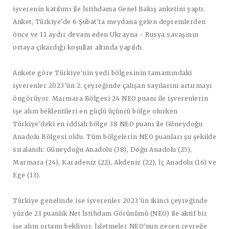
işverenin katılımı ile İstihdama Genel Bakış anketini yaptı.
Anket, Türkiye'de 6 Şubat'ta meydana gelen depremlerden
önce ve 11 aydır devam eden Ukrayna - Rusya savaşının
ortaya çıkardığı koşullar altında yapıldı.
Ankete göre Türkiye'nin yedi bölgesinin tamamındaki
işverenler 2023'ün 2. çeyreğinde çalışan sayılarını artırmayı
öngörüyor. Marmara Bölgesi 24 NEO puanı ile işverenlerin
işe alım beklentileri en güçlü üçüncü bölge olurken
Türkiye'deki en iddialı bölge 38 NEO puanı ile Güneydoğu
Anadolu Bölgesi oldu. Tüm bölgelerin NEO puanları şu şekilde
sıralandı: Güneydoğu Anadolu (38), Doğu Anadolu (25),
Marmara (24), Karadeniz (22), Akdeniz (22), İç Anadolu (16) ve
Ege (13).
Türkiye genelinde ise işverenler 2023'ün ikinci çeyreğinde
yüzde 21 puanlık Net İstihdam Görünümü (NEO) ile aktif bir
işe alım ortamı bekliyor. İşletmeler NEO'nun geçen çeyreğe