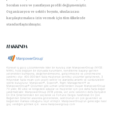
Sorulan soru ve yanıtlayan profili değişmemiştir.
Organizasyon ve sektör boyutu, uluslararası
karşılaştırmalara izin vermek için tüm ülkelerde
standartlaştırılmıştır.
HAKKINDA
Küresel iş gücü çözümlerinde lider bir kuruluş olan ManpowerGroup (NYSE:
MAN), hızla değişen bir dünyada kurumların, kendilerine başarıyı getiren
yetenekleri bulmasına, değerlendirmesine, geliştirmesine ve yönetmesine
yardımcı olur. 400.000'den fazla müşteriye yenilikçi çözümler geliştirerek, 3
milyondan fazla insanı çok çeşitli sektör ve alanlarda anlamlı ve sürdürülebilir
işlerle buluşturur. Manpower®, Experis®, Right Management® ve
ManpowerGroup® Çözümleri gibi uzman şirketlerden oluşan ManpowerGroup
70 yıldır, 80 ülke ve bölgedeki adaylar ve müşteriler için çok daha fazla değer
yaratmaktadır. ManpowerGroup 2018 yılında, üst üste sekizinci defa Dünyanın
En Etik Şirketlerinden biri seçilerek ve Fortune Dergisi tarafından En Çok
Beğenilen Şirketler arasında gösterilerek, sektörünün en çok güvenilen ve
beğenilen markası olduğunu teyit etmiştir. ManpowerGroup'un geleceğe nasıl
güç verdiğini görmek için: www.manpowergroup.com