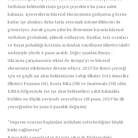
İstihdam beklentilerinin geçen çeyrekten bu yana sabit
kalması, işverenlerin küresel ekonominin gidişatını görene
kadar işe alımları daha fazla artırmak istemediklerini de
gösteriyor. Ancak geçen yılın bu dönemine kıyasla küresel
istihdam görünümü, yüksek enflasyon, fiyatlar, faiz oranları
ve hayat pahalılığı krizinin ardından zayıflayan tüketici talebi
nedeniyle yüzde 6 puan azaldı. Diğer yandan Rusya -
Ukrayna çatışmasının etkisi de Avrupa'yı ve küresel
ekonomiyi etkilemeye devam ediyor. 2023'ün ikinci çeyreği
için en güçlü işe alım beklentisine sahip ülkeler Orta Amerika
ülkeleri Panama (41), Kosta Rika (38) ve Guatemala (38) oldu.
EMEA bölgesinde ise işe alım beklentileri sabit kalmakla
birlikte en düşük seviyede seyrediyor (18 puan, 2023'ün ilk
çeyreğinden bu yana 0 puanlık değişim).
"Deprem sonrası başlatılan istihdam seferberliğine büyük
katkı sağlıyoruz"
Rapordaki sonuçlardan da yola çıkarak Türkiye'deki