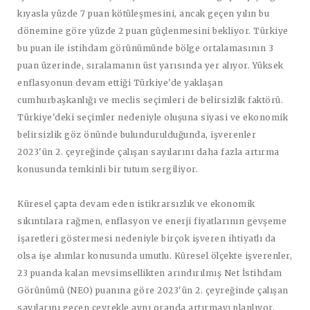
kıyasla yüzde 7 puan kötüleşmesini, ancak geçen yılın bu
dönemine göre yüzde 2 puan güçlenmesini bekliyor. Türkiye
bu puan ile istihdam görünümünde bölge ortalamasının 3
puan üzerinde, sıralamanın üst yarısında yer alıyor. Yüksek
enflasyonun devam ettiği Türkiye'de yaklaşan
cumhurbaşkanlığı ve meclis seçimleri de belirsizlik faktörü.
Türkiye'deki seçimler nedeniyle oluşuna siyasi ve ekonomik
belirsizlik göz önünde bulundurulduğunda, işverenler
2023'ün 2. çeyreğinde çalışan sayılarını daha fazla artırma
konusunda temkinli bir tutum sergiliyor.
Küresel çapta devam eden istikrarsızlık ve ekonomik
sıkıntılara rağmen, enflasyon ve enerji fiyatlarının gevşeme
işaretleri göstermesi nedeniyle birçok işveren ihtiyatlı da
olsa işe alımlar konusunda umutlu. Küresel ölçekte işverenler,
23 puanda kalan mevsimsellikten arındırılmış Net İstihdam
Görünümü (NEO) puanına göre 2023'ün 2. çeyreğinde çalışan
sayılarını geçen çeyrekle aynı oranda artırmayı planlıyor.