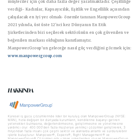
müşteriler için çok daha fazla değer yaratmaktadır. Çeşitliliğe
verdiği- Kadınlar, Kapsayıcılık, Eşitlik ve Engellilik açısından
çalışılacak en iyi yer olmak- önemle tanınan ManpowerGroup
2021 yılında, üst üste 12'nci kez Dünyanın En Etik
Şirketlerinden biri seçilerek sektörünün en çok güvenilen ve
beğenilen markası olduğunu kanıtlamıştır.
ManpowerGroup'un geleceğe nasıl güç verdiğini görmek için:
www.manpowergroup.com
HAKKINDA
Küresel iş gücü çözümlerinde lider bir kuruluş olan ManpowerGroup (NYSE:
MAN), hızla değişen bir dünyada kurumların, kendilerine başarıyı getiren
yetenekleri bulmasına, değerlendirmesine, geliştirmesine ve yönetmesine
yardımcı olur. 400.000'den fazla müşteriye yenilikçi çözümler geliştirerek, 3
milyondan fazla insanı çok çeşitli sektör ve alanlarda anlamlı ve sürdürülebilir
işlerle buluşturur. Manpower®, Experis®, Right Management® ve
ManpowerGroup® Çözümleri gibi uzman şirketlerden oluşan ManpowerGroup