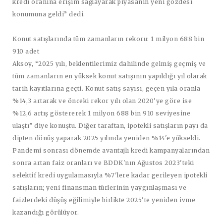
kredi oranına erişim sağlayarak piyasanın yeni gözdesi
konumuna geldi” dedi.
Konut satışlarında tüm zamanların rekoru: 1 milyon 688 bin
910 adet
Aksoy, “2025 yılı, beklentilerimiz dahilinde gelmiş geçmiş ve
tüm zamanların en yüksek konut satışının yapıldığı yıl olarak
tarih kayıtlarına geçti. Konut satış sayısı, geçen yıla oranla
%14,3 artarak ve önceki rekor yılı olan 2020'ye göre ise
%12,6 artış göstererek 1 milyon 688 bin 910 seviyesine
ulaştı” diye konuştu. Diğer taraftan, ipotekli satışların payı da
dipten dönüş yaparak 2025 yılında yeniden %14'e yükseldi.
Pandemi sonrası dönemde avantajlı kredi kampanyalarından
sonra artan faiz oranları ve BDDK'nın Ağustos 2023'teki
selektif kredi uygulamasıyla %7'lere kadar gerileyen ipotekli
satışların; yeni finansman türlerinin yaygınlaşması ve
faizlerdeki düşüş eğilimiyle birlikte 2025'te yeniden ivme
kazandığı görülüyor.