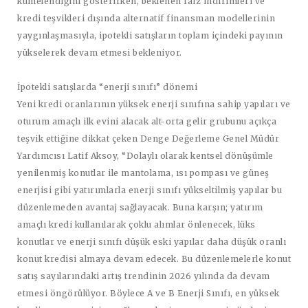
kümelendiğini gösterirken, beklenen faiz indirimleri ve
kredi teşvikleri dışında alternatif finansman modellerinin
yaygınlaşmasıyla, ipotekli satışların toplam içindeki payının
yükselerek devam etmesi bekleniyor.
İpotekli satışlarda “enerji sınıfı” dönemi
Yeni kredi oranlarının yüksek enerji sınıfına sahip yapıları ve
oturum amaçlı ilk evini alacak alt-orta gelir grubunu açıkça
teşvik ettiğine dikkat çeken Denge Değerleme Genel Müdür
Yardımcısı Latif Aksoy, “Dolaylı olarak kentsel dönüşümle
yenilenmiş konutlar ile mantolama, ısı pompası ve güneş
enerjisi gibi yatırımlarla enerji sınıfı yükseltilmiş yapılar bu
düzenlemeden avantaj sağlayacak. Buna karşın; yatırım
amaçlı kredi kullanılarak çoklu alımlar önlenecek, lüks
konutlar ve enerji sınıfı düşük eski yapılar daha düşük oranlı
konut kredisi almaya devam edecek. Bu düzenlemelerle konut
satış sayılarındaki artış trendinin 2026 yılında da devam
etmesi öngörülüyor. Böylece
A ve B Enerji Sınıfı, e
n yüksek