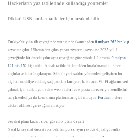
Hackerların yaz tatillerinde kullandığı yöntemler
Dikkat! USB portları tatilciler için tuzak olabilir.
Türkiye'de yılın ilk çeyreğinde yurt içinde ikamet eden
8 milyon 262 bin kişi
seyahate çıktı. Ülkemizden çıkış yapan ziyaretçi sayısı ise 2025 yılı I.
çeyreğinde bir önceki yılın aynı çeyreğine göre yüzde 1,2 artarak
9 milyon
121 bin 152
kişi oldu. Ancak tatilde dikkat elden bırakılmamalı – siber
suçlular asla tatile çıkmıyor. Sürekli yeni saldırı yöntemleri geliştiren bu
kişiler; modifiye edilmiş şarj portları kuruyor, halka açık Wi-Fi ağlarını veri
çalmak için kullanıyor, sahte web siteleri ve e-posta adresleriyle kendilerini
tur şirketleri ya da konaklama platformları gibi tanıtıyor.
Fortinet
, nelere
dikkat edilmesi gerektiğini anlatıyor.
Seyahat planı kadar, siber güvenlik planı da şart
Nasıl ki seyahat öncesi rota belirleniyorsa, aynı şekilde dijital güvenlik