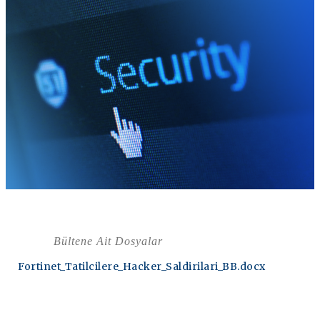
Bültene Ait Dosyalar
Fortinet_Tatilcilere_Hacker_Saldirilari_BB.docx