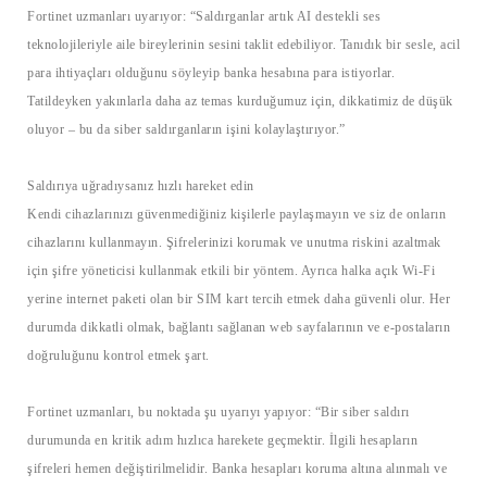
Fortinet uzmanları uyarıyor: “Saldırganlar artık AI destekli ses
teknolojileriyle aile bireylerinin sesini taklit edebiliyor. Tanıdık bir sesle, acil
para ihtiyaçları olduğunu söyleyip banka hesabına para istiyorlar.
Tatildeyken yakınlarla daha az temas kurduğumuz için, dikkatimiz de düşük
oluyor – bu da siber saldırganların işini kolaylaştırıyor.”
Saldırıya uğradıysanız hızlı hareket edin
Kendi cihazlarınızı güvenmediğiniz kişilerle paylaşmayın ve siz de onların
cihazlarını kullanmayın. Şifrelerinizi korumak ve unutma riskini azaltmak
için şifre yöneticisi kullanmak etkili bir yöntem. Ayrıca halka açık Wi-Fi
yerine internet paketi olan bir SIM kart tercih etmek daha güvenli olur. Her
durumda dikkatli olmak, bağlantı sağlanan web sayfalarının ve e-postaların
doğruluğunu kontrol etmek şart.
Fortinet uzmanları, bu noktada şu uyarıyı yapıyor: “Bir siber saldırı
durumunda en kritik adım hızlıca harekete geçmektir. İlgili hesapların
şifreleri hemen değiştirilmelidir. Banka hesapları koruma altına alınmalı ve