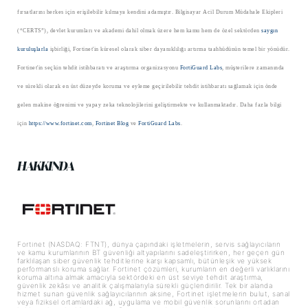
fırsatlarını herkes için erişilebilir kılmaya kendini adamıştır. Bilgisayar Acil Durum Müdahale Ekipleri
(“CERTS”), devlet kurumları ve akademi dahil olmak üzere hem kamu hem de özel sektörden
saygın
kuruluşlarla
işbirliği, Fortinet'in küresel olarak siber dayanıklılığı artırma taahhüdünün temel bir yönüdür.
Fortinet'in seçkin tehdit istihbaratı ve araştırma organizasyonu
FortiGuard Labs
, müşterilere zamanında
ve sürekli olarak en üst düzeyde koruma ve eyleme geçirilebilir tehdit istihbaratı sağlamak için önde
gelen makine öğrenimi ve yapay zeka teknolojilerini geliştirmekte ve kullanmaktadır. Daha fazla bilgi
için
https://www.fortinet.com
,
Fortinet Blog
ve
FortiGuard Labs
.
HAKKINDA
Fortinet (NASDAQ: FTNT), dünya çapındaki işletmelerin, servis sağlayıcıların
ve kamu kurumlarının BT güvenliği altyapılarını sadeleştirirken, her geçen gün
farklılaşan siber güvenlik tehditlerine karşı kapsamlı, bütünleşik ve yüksek
performanslı koruma sağlar. Fortinet çözümleri, kurumların en değerli varlıklarını
koruma altına almak amacıyla sektördeki en üst seviye tehdit araştırma,
güvenlik zekâsı ve analitik çalışmalarıyla sürekli güçlendirilir. Tek bir alanda
hizmet sunan güvenlik sağlayıcılarının aksine, Fortinet işletmelerin bulut, sanal
veya fiziksel ortamlardaki ağ, uygulama ve mobil güvenlik sorunlarını ortadan