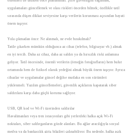
önlemleri de tatilden önce planlanmalı. Şifre güvenliğini sağlamak,
uygulamaları güncellemek ve olası riskleri önceden bilmek; özellikle tatil
sırasında düşen dikkat seviyesine karşı verilerin korunması açısından hayati
önem taşıyor.
Yola çıkmadan önce: Ne alınmalı, ne evde bırakılmalı?
Tatile çıkarken mümkün olduğunca az cihaz (telefon, bilgisayar vb.) almak
en iyi tercih. Daha az cihaz, daha az saldırı ya da hırsızlık riski anlamına
geliyor. Tatil öncesinde, önemli verilerin (örneğin fotoğrafların) hem bulut
ortamında hem de fiziksel olarak yedeğini almak büyük önem taşıyor. Ayrıca
cihazlar ve uygulamalar güncel değilse mutlaka en son sürümleri
yüklenmeli. Yazılım güncellemeleri, güvenlik açıklarını kapatarak siber
saldırılara karşı daha güçlü koruma sağlıyor.
USB, QR kod ve Wi-Fi üzerinden saldırılar
Havalimanları veya tren istasyonları gibi yerlerdeki halka açık Wi-Fi
noktaları, siber saldırganların gözde alanları. Bu ağlar aracılığıyla sosyal
medya ya da bankacılık giriş bilgileri çalınabiliyor. Bu nedenle, halka açık