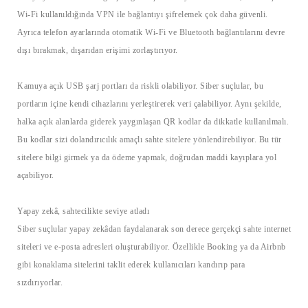
Wi-Fi kullanıldığında VPN ile bağlantıyı şifrelemek çok daha güvenli.
Ayrıca telefon ayarlarında otomatik Wi-Fi ve Bluetooth bağlantılarını devre
dışı bırakmak, dışarıdan erişimi zorlaştırıyor.
Kamuya açık USB şarj portları da riskli olabiliyor. Siber suçlular, bu
portların içine kendi cihazlarını yerleştirerek veri çalabiliyor. Aynı şekilde,
halka açık alanlarda giderek yaygınlaşan QR kodlar da dikkatle kullanılmalı.
Bu kodlar sizi dolandırıcılık amaçlı sahte sitelere yönlendirebiliyor. Bu tür
sitelere bilgi girmek ya da ödeme yapmak, doğrudan maddi kayıplara yol
açabiliyor.
Yapay zekâ, sahtecilikte seviye atladı
Siber suçlular yapay zekâdan faydalanarak son derece gerçekçi sahte internet
siteleri ve e-posta adresleri oluşturabiliyor. Özellikle Booking ya da Airbnb
gibi konaklama sitelerini taklit ederek kullanıcıları kandırıp para
sızdırıyorlar.