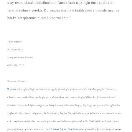
olay resmi olarak bildirilmelidir. Ancak hızlı tepki için önce saldırının
farkında olmak gerekir. Bu yüzden özellikle tatildeyken e-postalarınızı ve
banka hesaplarınızı düzenli kontrol edin.”
İlgili Kişiler:
Halit Yeşilbaş
Marjinal Porter Novelli
0538 376 17 10
Fortinet hakkında
Fortinet
, siber güvenliğin evriminde ve ağ ile güvenliğin yakınsamasında itici bir güçtür. İnsanları,
cihazları ve verileri her yerde güvence altına alma misyonu ve bugün 50'den fazla kurumsal sınıf
üründen oluşan en büyük entegre portföüy ile müşterilerinin ihtiyaç duyduğu her yerde siber güvenlik
sağlamaktadır. Yarım milyondan fazla müşteri, Fortinet'in sektörde en çok kullanılan, en patentli ve en
çok onaylanmış çözümleri arasında yer alan çözümlerine güvenmektedir. Sektördeki en büyük ve en
geniş eğitim programlarından biri olan
Fortinet Eğitim Enstitüsü
, siber güvenlik eğitimini ve yeni kariyer