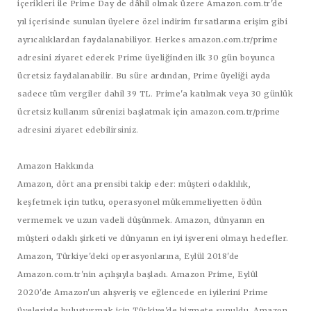
içerikleri ile Prime Day de dâhil olmak üzere Amazon.com.tr'de
yıl içerisinde sunulan üyelere özel indirim fırsatlarına erişim gibi
ayrıcalıklardan faydalanabiliyor. Herkes amazon.com.tr/prime
adresini ziyaret ederek Prime üyeliğinden ilk 30 gün boyunca
ücretsiz faydalanabilir. Bu süre ardından, Prime üyeliği ayda
sadece tüm vergiler dahil 39 TL. Prime'a katılmak veya 30 günlük
ücretsiz kullanım sürenizi başlatmak için amazon.com.tr/prime
adresini ziyaret edebilirsiniz.
Amazon Hakkında
Amazon, dört ana prensibi takip eder: müşteri odaklılık,
keşfetmek için tutku, operasyonel mükemmeliyetten ödün
vermemek ve uzun vadeli düşünmek. Amazon, dünyanın en
müşteri odaklı şirketi ve dünyanın en iyi işvereni olmayı hedefler.
Amazon, Türkiye'deki operasyonlarına, Eylül 2018'de
Amazon.com.tr'nin açılışıyla başladı. Amazon Prime, Eylül
2020'de Amazon'un alışveriş ve eğlencede en iyilerini Prime
üyeleriyle buluşturmak için Türkiye'de hizmete sunuldu. Amazon,