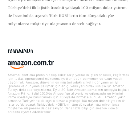
Türkiye'deki ilk lojistik üssünü yaklaşık 100 milyon dolar yatırım
ile İstanbul'da açarak Türk KOBİ'lerin tüm dünyadaki yüz
milyonlarca müşteriye ulaşmasına destek sağlıyor.
HAKKINDA
Amazon, dört ana prensibi takip eder: rakip yerine müşteri odaklılık, keşfetmek
için tutku, operasyonel mükemmeliyetten ödün vermemek ve uzun vadeli
düşünmek. Amazon, dünyanın en müşteri odaklı şirketi, dünyanın en iyi
işvereni ve dünyanın çalışmak için en güvenli yeri olmak için çalışır. Amazon,
Türkiye’deki operasyonlarına, Eylül 2018’de Amazon.com.tr’nin açılışıyla başladı.
Amazon Prime, Eylül 2020’de Amazon’un alışveriş ve eğlencede en iyilerini
Prime üyeleriyle buluşturmak için Türkiye’de hizmete sunuldu. Amazon yakın
zamanda Türkiye’deki ilk lojistik üssünü yaklaşık 100 milyon dolarlık yatırım ile
İstanbul’da açarak Türkiye’deki KOBİ’lerin tüm dünyadaki yüz milyonlarca
müşteriye ulaşmasını da destekliyor. Daha fazla bilgi için amazon.com.tr
adresini ziyaret edebilirsiniz.