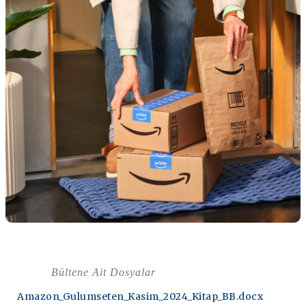
Bültene Ait Dosyalar
Amazon_Gulumseten_Kasim_2024_Kitap_BB.docx