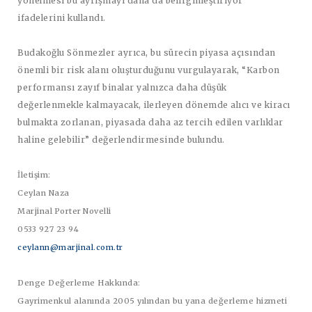
yönelmesi bu ayrışmayı daha da belirginleştiriyor”
ifadelerini kullandı.
Budakoğlu Sönmezler ayrıca, bu sürecin piyasa açısından
önemli bir risk alanı oluşturduğunu vurgulayarak, “Karbon
performansı zayıf binalar yalnızca daha düşük
değerlenmekle kalmayacak, ilerleyen dönemde alıcı ve kiracı
bulmakta zorlanan, piyasada daha az tercih edilen varlıklar
haline gelebilir” değerlendirmesinde bulundu.
İletişim:
Ceylan Naza
Marjinal Porter Novelli
0533 927 23 94
ceylann@marjinal.com.tr
Denge Değerleme Hakkında:
Gayrimenkul alanında 2005 yılından bu yana değerleme hizmeti