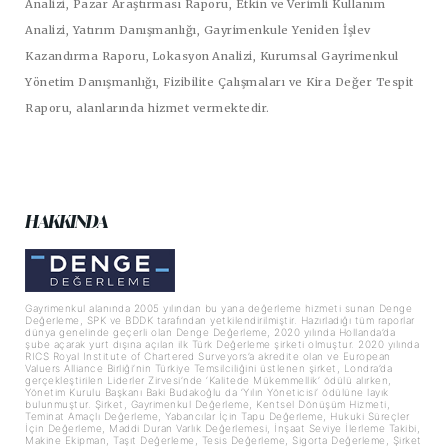
Analizi, Pazar Araştırması Raporu, Etkin ve Verimli Kullanım
Analizi, Yatırım Danışmanlığı, Gayrimenkule Yeniden İşlev
Kazandırma Raporu, Lokasyon Analizi, Kurumsal Gayrimenkul
Yönetim Danışmanlığı, Fizibilite Çalışmaları ve Kira Değer Tespit
Raporu, alanlarında hizmet vermektedir.
HAKKINDA
Gayrimenkul alanında 2005 yılından bu yana değerleme hizmeti sunan Denge
Değerleme, SPK ve BDDK tarafından yetkilendirilmiştir. Hazırladığı tüm raporlar
dünya genelinde geçerli olan Denge Değerleme, 2020 yılında Hollanda’da
şube açarak yurt dışına açılan ilk Türk Değerleme şirketi olmuştur. 2020 yılında
RICS Royal Institute of Chartered Surveyors’a akredite olan ve European
Valuers Alliance Birliği’nin Türkiye Temsilciliğini üstlenen şirket, Londra’da
gerçekleştirilen Liderler Zirvesi’nde ‘Kalitede Mükemmellik’ ödülü alırken,
Yönetim Kurulu Başkanı Baki Budakoğlu da ‘Yılın Yöneticisi’ ödülüne layık
bulunmuştur. Şirket, Gayrimenkul Değerleme, Kentsel Dönüşüm Hizmeti,
Teminat Amaçlı Değerleme, Yabancılar İçin Tapu Değerleme, Hukuki Süreçler
İçin Değerleme, Maddi Duran Varlık Değerlemesi, İnşaat Seviye İlerleme Takibi,
Makine Ekipman, Taşıt Değerleme, Tesis Değerleme, Sigorta Değerleme, Şirket