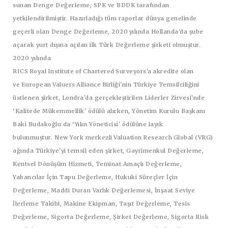
sunan Denge Değerleme, SPK ve BDDK tarafından
yetkilendirilmiştir. Hazırladığı tüm raporlar dünya genelinde
geçerli olan Denge Değerleme, 2020 yılında Hollanda'da şube
açarak yurt dışına açılan ilk Türk Değerleme şirketi olmuştur.
2020 yılında
RICS Royal Institute of Chartered Surveyors'a akredite olan
ve European Valuers Alliance Birliği'nin Türkiye Temsilciliğini
üstlenen şirket, Londra'da gerçekleştirilen Liderler Zirvesi'nde
‘Kalitede Mükemmellik' ödülü alırken, Yönetim Kurulu Başkanı
Baki Budakoğlu da ‘Yılın Yöneticisi' ödülüne layık
bulunmuştur. New York merkezli Valuation Research Global (VRG)
ağında Türkiye'yi temsil eden şirket, Gayrimenkul Değerleme,
Kentsel Dönüşüm Hizmeti, Teminat Amaçlı Değerleme,
Yabancılar İçin Tapu Değerleme, Hukuki Süreçler İçin
Değerleme, Maddi Duran Varlık Değerlemesi, İnşaat Seviye
İlerleme Takibi, Makine Ekipman, Taşıt Değerleme, Tesis
Değerleme, Sigorta Değerleme, Şirket Değerleme, Sigorta Risk