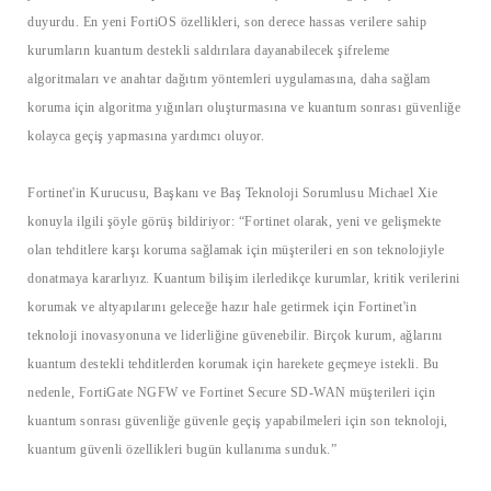
duyurdu. En yeni FortiOS özellikleri, son derece hassas verilere sahip
kurumların kuantum destekli saldırılara dayanabilecek şifreleme
algoritmaları ve anahtar dağıtım yöntemleri uygulamasına, daha sağlam
koruma için algoritma yığınları oluşturmasına ve kuantum sonrası güvenliğe
kolayca geçiş yapmasına yardımcı oluyor.
Fortinet'in
Kurucusu, Başkanı ve Baş Teknoloji Sorumlusu
Michael
Xie
konuyla ilgili şöyle görüş bildiriyor:
“
Fortinet olarak, yeni ve gelişmekte
olan tehditlere karşı koruma sağlamak için müşterileri en son teknolojiyle
donatmaya kararlıyız. Kuantum bilişim ilerledikçe kurumlar, kritik verilerini
korumak ve altyapılarını geleceğe hazır hale getirmek için Fortinet'in
teknoloji inovasyonuna ve liderliğine güvenebilir. Birçok kurum, ağlarını
kuantum destekli tehditlerden korumak için harekete geçmeye istekli. Bu
nedenle, FortiGate NGFW ve Fortinet Secure SD-WAN müşterileri için
kuantum sonrası güvenliğe güvenle geçiş yapabilmeleri için son teknoloji,
kuantum güvenli özellikleri bugün kullanıma sunduk.”