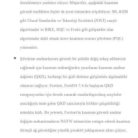
desteklemeye yardımcı oluyor. Müşteriler, aşağıdaki kuantum
güvenli özelliklere hiçbir ek ücret ödemeden erişebiliyor:
ML-KEM
gibi Ulusal Standartlar ve Teknoloji Enstitüsü (NIST) onaylı
algoritmalar ve BIKE, HQC ve
Frodo gibi gelişmekte olan
algoritmalar dahil olmak üzere
kuantum sonrası şifreleme (PQC)
yöntemleri.
Şifreleme
anahtarlarının güvenli bir şekilde değiş tokuş edilmesini
sağlamak için kuantum mekaniğinden yararlanan
kuantum anahtar
dağıtımı (QKD)
, herhangi bir gizli dinleme girişiminin algılanabilir
olmasını sağl
ıyor. Fortinet, FortiOS 7.4 ile başlayan QKD
entegrasyonları için destek sunarak standartlaştırılmış arayüzler
aracılığıyla önde gelen QKD satıcılarıyla birlikte çalışabilirliği
mümkün kıldı. Bu yetenek, Fortinet'in kuantum güvenli anahtar
değişim mekanizmalarını NGFW mimarisine entegre ederek kuantum
dirençli ağ güvenliğine yönelik proaktif yaklaşımının altını çiziyor.