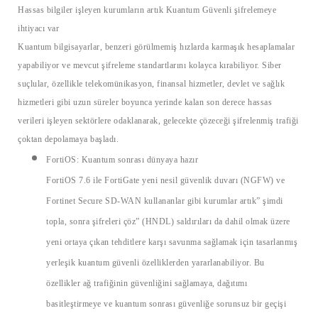
Hassas
bilgiler işleyen kurumların artık Kuantum Güvenli şifrelemeye
ihtiyacı var
Kuantum bilgisayarlar, benzeri görülmemiş hızlarda karmaşık hesaplamalar
yapabili
yor ve mevcut şifreleme standartlarını kolayca kırabiliyor. Siber
suçlular, özellikle telekomünikasyon, finansal hizmetler, devlet ve sağlık
hizmetleri gibi uzun süreler boyunca yerinde kalan son derece hassas
verileri işleyen sektörlere odaklanarak, gelecekte çözeceği şifrelenmiş trafiği
çoktan depolamaya başladı.
FortiOS
: Kuantum sonrası dünyaya hazır
FortiOS
7.6 ile FortiGate yeni nesil güvenlik duvarı (NGFW) ve
Fortinet Secure SD-WAN kullananlar gibi kurumlar artık” şimdi
topla, sonra şifreleri çöz” (HNDL) saldırıları da dahil olmak üzere
yeni ortaya çıkan tehditlere karşı savunma sağlamak için tasarlanmış
yerleşik kuantum güvenli özelliklerden yararlanabiliyor. Bu
özellikler ağ trafiğinin güvenliğini sağlamaya, dağıtımı
basitleştirmeye ve kuantum sonrası güvenliğe sorunsuz bir geçişi