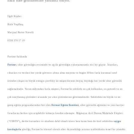
hazır hale getirmelerine yardımcı oluyor.
İlgili Kişiler:
Halit Yeşilbaş
Marjinal Porter Novelli
0538 376 17 10
Fortinet hakkında
Fortinet
, siber güvenliğin evriminde ve ağ ile güvenliğin yakınsamasında itici bir güçtür. İnsanları,
cihazları ve verileri her yerde güvence altına alma misyonu ve bugün 50'den fazla kurumsal sınıf
üründen oluşan en büyük
entegre portföüy ile müşterilerinin ihtiyaç duyduğu her yerde siber güvenlik
sağlamaktadır. Yarım milyondan fazla müşteri, Fortinet'in sektörde en çok kullanılan, en patentli ve en
çok onaylanmış çözümleri arasında yer alan çözümlerine güvenmektedir. Sektördeki en büyük ve en
geniş eğitim programlarından biri olan
Fortinet Eğitim Enstitüsü
, siber güvenlik eğitimini ve yeni kariyer
fırsatlarını herkes için erişilebilir kılmaya kendini adamıştır. Bilgisayar Acil Durum Müdahale Ekipleri
(“CERTS”), devlet kurumları ve akademi dahil olmak üzere hem kamu hem de özel sektörden
saygın
kuruluşlarla
işbirliği
, Fortinet'in küresel olarak siber dayanıklılığı artırma taahhüdünün temel bir yönüdür.