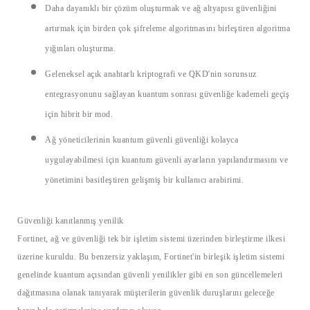
Daha dayanıklı bir çözüm oluşturmak ve ağ altyapısı güvenliğini
artırmak için birden çok şifreleme algoritmasını birleştiren
algoritma
yığınları oluşturma.
Geleneksel açık anahtarlı kriptografi ve
QKD'nin sorunsuz
entegrasyonunu sağlayan
kuantum sonrası güvenliğe kademeli geçiş
için hibrit bir mod
.
Ağ yöneticilerinin kuantum güvenli güvenliği kolayca
uygulayabilmesi için kuantum güvenli ayarların yapılandırmasını ve
yönetimini basitleştiren
gelişmiş bir kullanıcı arabirimi
.
Güven
liği kanıtlanmış yenilik
Fortinet, ağ ve güvenliği tek bir işletim sistemi üzerinden birleştirme ilkesi
üzerine kurul
du. Bu benzersiz yaklaşım, Fortinet'in birleşik işletim sistemi
genelinde kuantum açısından güvenli yenilikler gibi en son güncellemeleri
dağıtmasına olanak tanıyarak müşterilerin güvenlik duruşlarını geleceğe