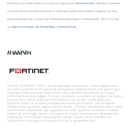
Fortinet'in seçkin tehdit istihbaratı ve araştırma organizasyonu
FortiGuard Labs
, müşterilere zamanında
ve sürekli olarak en üst düzeyde koruma ve eyleme geçirilebilir tehdit istihbaratı sağlamak için önde
gelen makine öğrenimi ve yapay
zeka teknolojilerini geliştirmekte ve kullanmaktadır. Daha fazla bilgi
için
https://www.fortinet.com
,
Fortinet Blog
ve
FortiGuard
Labs
.
HAKKINDA
Fortinet (NASDAQ: FTNT), dünya çapındaki işletmelerin, servis sağlayıcıların
ve kamu kurumlarının BT güvenliği altyapılarını sadeleştirirken, her geçen gün
farklılaşan siber güvenlik tehditlerine karşı kapsamlı, bütünleşik ve yüksek
performanslı koruma sağlar. Fortinet çözümleri, kurumların en değerli varlıklarını
koruma altına almak amacıyla sektördeki en üst seviye tehdit araştırma,
güvenlik zekâsı ve analitik çalışmalarıyla sürekli güçlendirilir. Tek bir alanda
hizmet sunan güvenlik sağlayıcılarının aksine, Fortinet işletmelerin bulut, sanal
veya fiziksel ortamlardaki ağ, uygulama ve mobil güvenlik sorunlarını ortadan
kaldıracak yetkinliğe sahiptir. Dünyanın en büyük kuruluşlarının da aralarında
bulunduğu 210.000’den fazla müşteri, hayati öneme sahip sistemleri ve
içeriklerinin korunması konusunda Fortinet'e güvenmektedir.