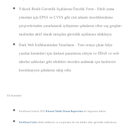
Yüksek Riskli Güvenlik Açıklarına Öncelik Verin
- Etkili yama
yönetimi için EPSS ve CVSS gibi risk tabanlı önceliklendirme
çerçevelerinden yararlanarak iyileştirme çabalarını siber suç grupları
tarafından aktif olarak tartışılan güvenlik açıklarına odaklayın.
Dark Web İstihbaratından Yararlanın
- Yeni ortaya çıkan fidye
yazılım hizmetleri için darknet pazarlarını izleyin ve DDoS ve web
tahrifat saldırıları gibi tehditleri önceden azaltmak için hacktivist
koordinasyon çabalarını takip edin.
Ek kaynaklar
FortiGuard Labs'in 2025
Küresel Tehdit Ortamı Raporu'nun
bir kopyasını indirin.
FortiGuard Labs
tehdit istihbaratı ve araştırması ile son dakika siber güvenlik saldırılarını