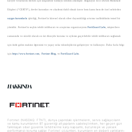
kariyer fırsatlarını herkes için ulaşılabilir kılmaya kendini adamıştır. Bilgisayar Acil Durum Müdahale
Ekipleri (“CERTS”), devlet kurumları ve akademi dahil olmak üzere hem kamu hem de özel sektörden
saygın kurumlarla
işbirliği, Fortinet'in küresel olarak siber dayanıklılığı artırma taahhüdünün temel bir
yönüdür. Fortinet'in seçkin tehdit istihbaratı ve araştırma organizasyonu
FortiGuard Labs
, müşterilere
zamanında ve sürekli olarak en üst düzeyde koruma ve eyleme geçirilebilir tehdit istihbaratı sağlamak
için önde gelen makine öğrenimi ve yapay zeka teknolojilerini geliştiriyor ve kullanıyor. Daha fazla bilgi
için
https://www.fortinet.com
,
Fortinet Blog
, ve
FortiGuard Labs
.
HAKKINDA
Fortinet (NASDAQ: FTNT), dünya çapındaki işletmelerin, servis sağlayıcıların
ve kamu kurumlarının BT güvenliği altyapılarını sadeleştirirken, her geçen gün
farklılaşan siber güvenlik tehditlerine karşı kapsamlı, bütünleşik ve yüksek
performanslı koruma sağlar. Fortinet çözümleri, kurumların en değerli varlıklarını