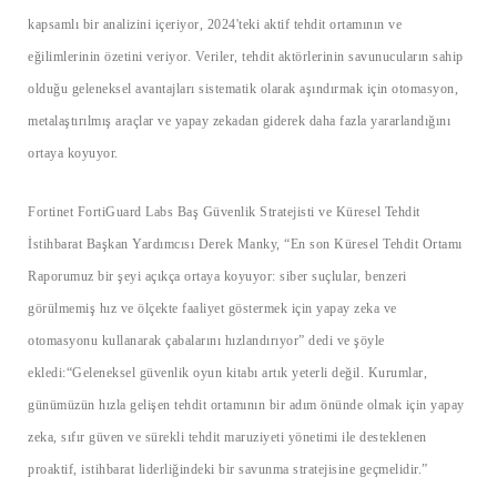
kapsamlı bir analizini içeriyor, 2024'teki aktif tehdit ortamının ve
eğilimlerinin özetini veriyor. Veriler, tehdit aktörlerinin savunucuların sahip
olduğu geleneksel avantajları sistematik olarak aşındırmak için otomasyon,
metalaştırılmış araçlar ve yapay zekadan giderek daha fazla yararlandığını
ortaya koyuyor.
Fortinet FortiGuard Labs Baş Güvenlik Stratejisti ve Küresel Tehdit
İstihbarat Başkan Yardımcısı Derek Manky, “En son Küresel Tehdit Ortamı
Raporumuz bir şeyi açıkça ortaya koyuyor: siber suçlular, benzeri
görülmemiş hız ve ölçekte faaliyet göstermek için yapay zeka ve
otomasyonu kullanarak çabalarını hızlandırıyor” dedi ve şöyle
ekledi:“Geleneksel güvenlik oyun kitabı artık yeterli değil. Kurumlar,
günümüzün hızla gelişen tehdit ortamının bir adım önünde olmak için yapay
zeka, sıfır güven ve sürekli tehdit maruziyeti yönetimi ile desteklenen
proaktif, istihbarat liderliğindeki bir savunma stratejisine geçmelidir.”