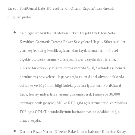
En son FortiGuard Labs Küresel Tehdit Ortamı Raporu'ndan önemli
bulgular şunlar:
Saldırganlar Açıktaki Hedefleri Erken Tespit Etmek İçin Sola
Kaydıkça Otomatik Tarama Rekor Seviyelere Ulaştı
- Siber suçlular
yeni keşfedilen güvenlik açıklarından faydalanmak için küresel
ölçekte otomatik tarama kullanıyor. Siber uzayda aktif tarama,
2024'te bir önceki yıla göre dünya çapında %16,7 artarak eşi benzeri
görülmemiş seviyelere ulaştı ve açığa çıkan dijital altyapı hakkında
sofistike ve büyük bir bilgi koleksiyonuna işaret etti. FortiGuard
Labs, her ay milyarlarca tarama gözlemleyerek (saniyede 36.000
taramaya denk geliyor) SIP ve RDP gibi açık hizmetlerin ve Modbus
TCP gibi OT/IoT protokollerinin haritalanmasına odaklanıldığını
ortaya koydu.
Darknet Pazar Yerleri Güzelce Paketlenmiş İstismar Kitlerine Kolay