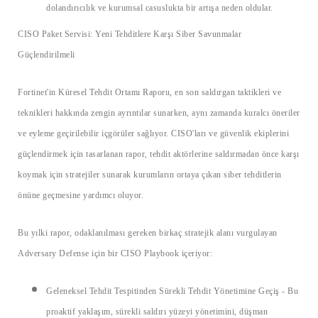
dolandırıcılık ve kurumsal casuslukta bir artışa neden oldular.
CISO Paket Servisi: Yeni Tehditlere Karşı Siber Savunmalar
Güçlendirilmeli
Fortinet'in Küresel Tehdit Ortamı Raporu, en son saldırgan taktikleri ve
teknikleri hakkında zengin ayrıntılar sunarken, aynı zamanda kuralcı öneriler
ve eyleme geçirilebilir içgörüler sağlıyor. CISO'ları ve güvenlik ekiplerini
güçlendirmek için tasarlanan rapor, tehdit aktörlerine saldırmadan önce karşı
koymak için stratejiler sunarak kurumların ortaya çıkan siber tehditlerin
önüne geçmesine yardımcı oluyor.
Bu yılki rapor, odaklanılması gereken birkaç stratejik alanı vurgulayan
Adversary Defense için bir CISO Playbook içeriyor:
Geleneksel Tehdit Tespitinden Sürekli Tehdit Yönetimine Geçiş
- Bu
proaktif yaklaşım, sürekli saldırı yüzeyi yönetimini, düşman