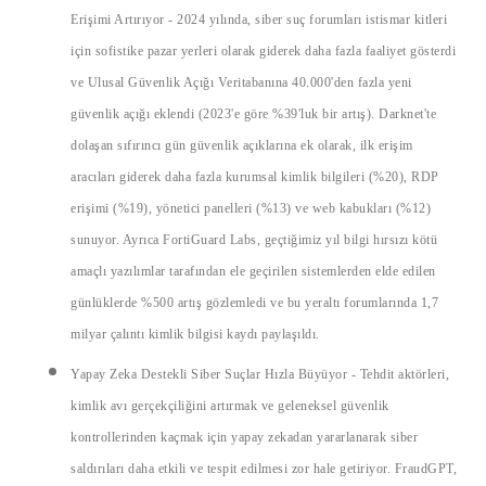
Erişimi Artırıyor
- 2024 yılında, siber suç forumları istismar kitleri
için sofistike pazar yerleri olarak giderek daha fazla faaliyet gösterdi
ve Ulusal Güvenlik Açığı Veritabanına 40.000'den fazla yeni
güvenlik açığı eklendi (2023'e göre %39'luk bir artış). Darknet'te
dolaşan sıfırıncı gün güvenlik açıklarına ek olarak, ilk erişim
aracıları giderek daha fazla kurumsal kimlik bilgileri (%20), RDP
erişimi (%19), yönetici panelleri (%13) ve web kabukları (%12)
sunuyor. Ayrıca FortiGuard Labs, geçtiğimiz yıl bilgi hırsızı kötü
amaçlı yazılımlar tarafından ele geçirilen sistemlerden elde edilen
günlüklerde %500 artış gözlemledi ve bu yeraltı forumlarında 1,7
milyar çalıntı kimlik bilgisi kaydı paylaşıldı.
Yapay Zeka Destekli Siber Suçlar Hızla Büyüyor
- Tehdit aktörleri,
kimlik avı gerçekçiliğini artırmak ve geleneksel güvenlik
kontrollerinden kaçmak için yapay zekadan yararlanarak siber
saldırıları daha etkili ve tespit edilmesi zor hale getiriyor. FraudGPT,