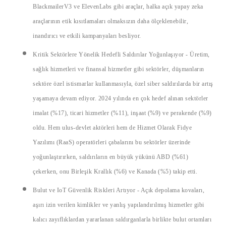
BlackmailerV3 ve ElevenLabs gibi araçlar, halka açık yapay zeka
araçlarının etik kısıtlamaları olmaksızın daha ölçeklenebilir,
inandırıcı ve etkili kampanyaları besliyor.
Kritik Sektörlere Yönelik Hedefli Saldırılar Yoğunlaşıyor
- Üretim,
sağlık hizmetleri ve finansal hizmetler gibi sektörler, düşmanların
sektöre özel istismarlar kullanmasıyla, özel siber saldırılarda bir artış
yaşamaya devam ediyor. 2024 yılında en çok hedef alınan sektörler
imalat (%17), ticari hizmetler (%11), inşaat (%9) ve perakende (%9)
oldu. Hem ulus-devlet aktörleri hem de Hizmet Olarak Fidye
Yazılımı (RaaS) operatörleri çabalarını bu sektörler üzerinde
yoğunlaştırırken, saldırıların en büyük yükünü ABD (%61)
çekerken, onu Birleşik Krallık (%6) ve Kanada (%5) takip etti.
Bulut ve IoT Güvenlik Riskleri Artıyor
- Açık depolama kovaları,
aşırı izin verilen kimlikler ve yanlış yapılandırılmış hizmetler gibi
kalıcı zayıflıklardan yararlanan saldırganlarla birlikte bulut ortamları