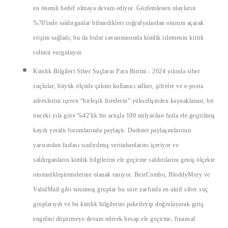
en önemli hedef olmaya devam ediyor. Gözlemlenen olayların
%70'inde saldırganlar bilmedikleri coğrafyalardan oturum açarak
erişim sağladı; bu da bulut savunmasında kimlik izlemenin kritik
rolünü vurguluyor.
Kimlik Bilgileri Siber Suçların Para Birimi
- 2024 yılında siber
suçlular, büyük ölçüde çalıntı kullanıcı adları, şifreler ve e-posta
adreslerini içeren “birleşik listelerin” yükselişinden kaynaklanan, bir
önceki yıla göre %42'lik bir artışla 100 milyardan fazla ele geçirilmiş
kaydı yeraltı forumlarında paylaştı. Darknet paylaşımlarının
yarısından fazlası sızdırılmış veritabanlarını içeriyor ve
saldırganların kimlik bilgilerini ele geçirme saldırılarını geniş ölçekte
otomatikleştirmelerine olanak tanıyor. BestCombo, BloddyMery ve
ValidMail gibi tanınmış gruplar bu süre zarfında en aktif siber suç
gruplarıydı ve bu kimlik bilgilerini paketleyip doğrulayarak giriş
engelini düşürmeye devam ederek hesap ele geçirme, finansal