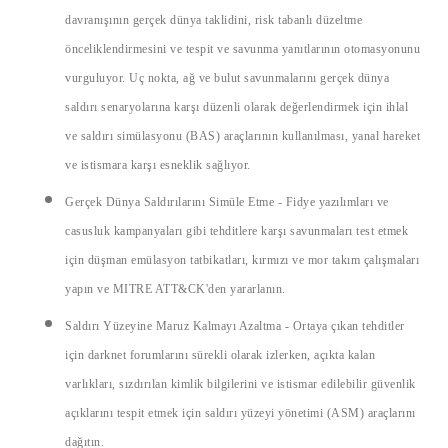
davranışının gerçek dünya taklidini, risk tabanlı düzeltme
önceliklendirmesini ve tespit ve savunma yanıtlarının otomasyonunu
vurguluyor. Uç nokta, ağ ve bulut savunmalarını gerçek dünya
saldırı senaryolarına karşı düzenli olarak değerlendirmek için ihlal
ve saldırı simülasyonu (BAS) araçlarının kullanılması, yanal hareket
ve istismara karşı esneklik sağlıyor.
Gerçek Dünya Saldırılarını Simüle Etme
- Fidye yazılımları ve
casusluk kampanyaları gibi tehditlere karşı savunmaları test etmek
için düşman emülasyon tatbikatları, kırmızı ve mor takım çalışmaları
yapın ve MITRE ATT&CK'den yararlanın.
Saldırı Yüzeyine Maruz Kalmayı Azaltma
- Ortaya çıkan tehditler
için darknet forumlarını sürekli olarak izlerken, açıkta kalan
varlıkları, sızdırılan kimlik bilgilerini ve istismar edilebilir güvenlik
açıklarını tespit etmek için saldırı yüzeyi yönetimi (ASM) araçlarını
dağıtın.