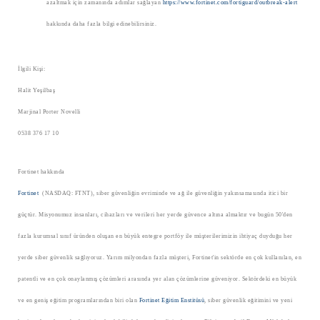
azaltmak için zamanında adımlar sağlayan
https://www.fortinet.com/fortiguard/outbreak-alert
hakkında daha fazla bilgi edinebilirsiniz.
İlgili Kişi:
Halit Yeşilbaş
Marjinal Porter Novelli
0538 376 17 10
Fortinet hakkında
Fortinet
(NASDAQ: FTNT), siber güvenliğin evriminde ve ağ ile güvenliğin yakınsamasında itici bir
güçtür. Misyonumuz insanları, cihazları ve verileri her yerde güvence altına almaktır ve bugün 50'den
fazla kurumsal sınıf üründen oluşan en büyük entegre portföy ile müşterilerimizin ihtiyaç duyduğu her
yerde siber güvenlik sağlıyoruz. Yarım milyondan fazla müşteri, Fortinet'in sektörde en çok kullanılan, en
patentli ve en çok onaylanmış çözümleri arasında yer alan çözümlerine güveniyor. Sektördeki en büyük
ve en geniş eğitim programlarından biri olan
Fortinet Eğitim Enstitüsü
, siber güvenlik eğitimini ve yeni