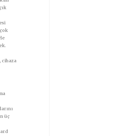
kıllı
çık
esi
 çok
yle
ek.
, cihaza
uma
larını
n üç
uard