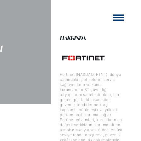
HAKKINDA
l
Fortinet (NASDAQ: FTNT), dünya
çapındaki işletmelerin, servis
sağlayıcıların ve kamu
kurumlarının BT güvenliği
altyapılarını sadeleştirirken, her
geçen gün farklılaşan siber
güvenlik tehditlerine karşı
kapsamlı, bütünleşik ve yüksek
performanslı koruma sağlar.
Fortinet çözümleri, kurumların en
değerli varlıklarını koruma altına
almak amacıyla sektördeki en üst
seviye tehdit araştırma, güvenlik
zekâsı ve analitik çalışmalarıyla