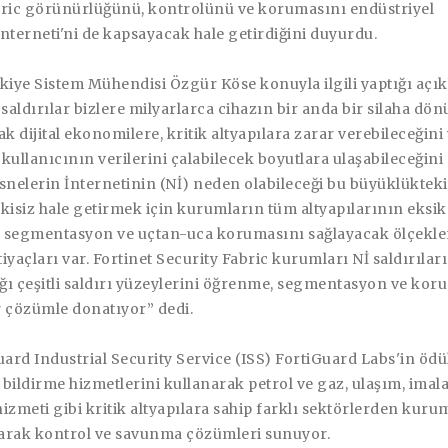
bric görünürlüğünü, kontrolünü ve korumasını endüstriyel
nterneti'ni de kapsayacak hale getirdiğini duyurdu.
rkiye Sistem Mühendisi Özgür Köse
konuyla ilgili yaptığı aç
 saldırılar bizlere milyarlarca cihazın bir anda bir silaha dö
ak dijital ekonomilere, kritik altyapılara zarar verebileceğini
kullanıcının verilerini çalabilecek boyutlara ulaşabileceğini
snelerin İnternetinin (Nİ) neden olabileceği bu büyüklükteki
etkisiz hale getirmek için kurumların tüm altyapılarının eksik
 segmentasyon ve uçtan-uca korumasını sağlayacak ölçeklen
iyaçları var. Fortinet Security Fabric kurumları Nİ saldırılar
ı çeşitli saldırı yüzeylerini öğrenme, segmentasyon ve koru
r çözümle donatıyor” dedi.
uard Industrial Security Service (ISS) FortiGuard Labs'in ödü
 bildirme hizmetlerini kullanarak petrol ve gaz, ulaşım, imala
izmeti gibi kritik altyapılara sahip farklı sektörlerden kuru
larak kontrol ve savunma çözümleri sunuyor.