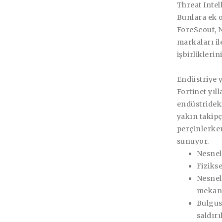
Threat Inte
Bunlara ek o
ForeScout, 
markaları i
işbirliklerin
Endüstriye 
Fortinet yıl
endüstrideki
yakın takipçi
perçinlerken
sunuyor.
Nesnel
Fizikse
Nesnel
mekani
Bulgus
saldırı