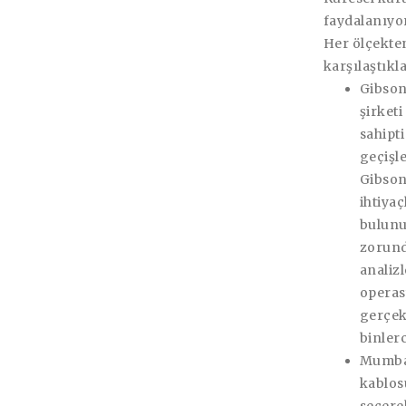
faydalanıyo
Her ölçekten
karşılaştıkl
Gibso
şirket
sahipti
geçişl
Gibson
ihtiyaç
bulunu
zorund
analizl
operas
gerçek
binler
Mumbai
kablos