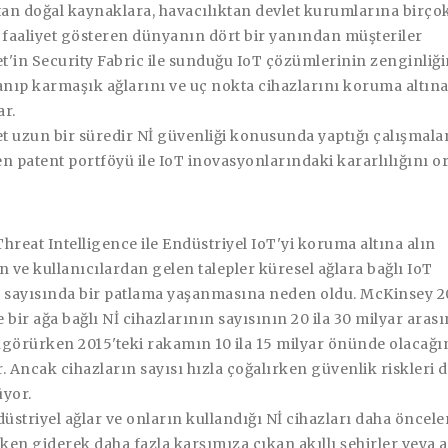
tan doğal kaynaklara, havacılıktan devlet kurumlarına birço
 faaliyet gösteren dünyanın dört bir yanından müşteriler
et'in Security Fabric ile sunduğu IoT çözümlerinin zenginliğ
anıp karmaşık ağlarını ve uç nokta cihazlarını koruma altın
ar.
et uzun bir süredir Nİ güvenliği konusunda yaptığı çalışmala
n patent portföyü ile IoT inovasyonlarındaki kararlılığını o
hreat Intelligence ile Endüstriyel IoT'yi koruma altına alın
ve kullanıcılardan gelen talepler küresel ağlara bağlı IoT
n sayısında bir patlama yaşanmasına neden oldu. McKinsey 2
 bir ağa bağlı Nİ cihazlarının sayısının 20 ila 30 milyar aras
ngörürken 2015'teki rakamın 10 ila 15 milyar önünde olacağı
or. Ancak cihazların sayısı hızla çoğalırken güvenlik riskleri 
üyor.
düstriyel ağlar ve onların kullandığı Nİ cihazları daha önceler
rken giderek daha fazla karşımıza çıkan akıllı şehirler veya a