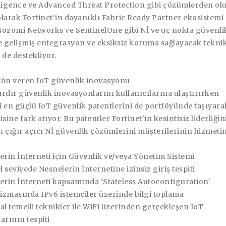
lligence ve Advanced Threat Protection gibi çözümlerden ol
larak Fortinet'in dayanıklı Fabric Ready Partner ekosistemi
Nozomi Networks ve SentinelOne gibi Nİ ve uç nokta güvenli
le gelişmiş entegrasyon ve eksiksiz koruma sağlayacak tekni
i de destekliyor.
yön veren IoT güvenlik inovasyonu
lardır güvenlik inovasyonlarını kullanıcılarına ulaştırırken
 en güçlü IoT güvenlik patentlerini de portföyünde taşıyara
sine fark atıyor. Bu patentler Fortinet'in kesintisiz liderliğin
 çığır açıcı Nİ güvenlik çözümlerini müşterilerinin hizmeti
erin İnterneti için Güvenlik ve/veya Yönetim Sistemi
l seviyede Nesnelerin İnternetine izinsiz giriş tespiti
erin İnterneti kapsamında ‘Stateless Autoconfiguration'
zmasında IPv6 istemciler üzerinde bilgi toplama
al temelli teknikler ile WiFi üzerinden gerçekleşen IoT
larının tespiti