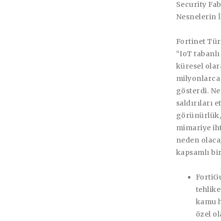
Security Fa
Nesnelerin İ
Fortinet Tü
“IoT tabanlı
küresel olar
milyonlarca 
gösterdi. Ne
saldırıları 
görünürlük,
mimariye iht
neden olacağ
kapsamlı bi
FortiG
tehlike
kamu h
özel o