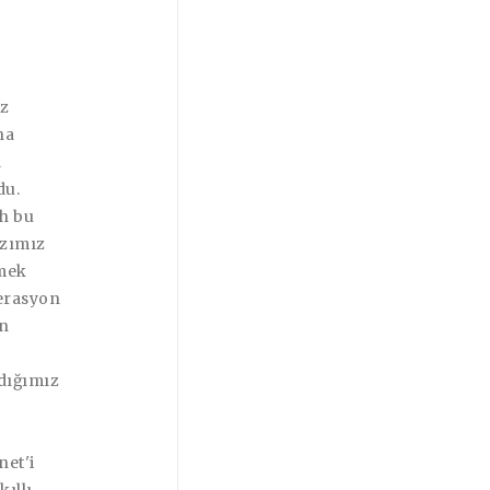
az
na
a
du.
h bu
azımız
tmek
perasyon
an
adığımız
net'i