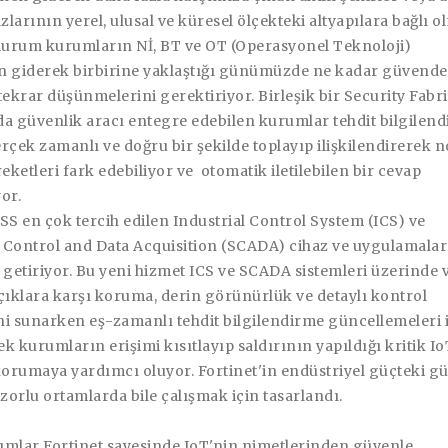
azlarının yerel, ulusal ve küresel ölçekteki altyapılara bağlı 
 durum kurumların Nİ, BT ve OT (Operasyonel Teknoloji)
n giderek birbirine yaklaştığı günümüzde ne kadar güvende
tekrar düşünmelerini gerektiriyor. Birleşik bir Security Fabri
da güvenlik aracı entegre edebilen kurumlar tehdit bilgilen
rçek zamanlı ve doğru bir şekilde toplayıp ilişkilendirerek 
ketleri fark edebiliyor ve otomatik iletilebilen bir cevap
yor.
SS en çok tercih edilen Industrial Control System (ICS) ve
 Control and Data Acquisition (SCADA) cihaz ve uygulamalar
 getiriyor. Bu yeni hizmet ICS ve SCADA sistemleri üzerinde 
çıklara karşı koruma, derin görünürlük ve detaylı kontrol
i sunarken eş-zamanlı tehdit bilgilendirme güncellemeleri i
k kurumların erişimi kısıtlayıp saldırının yapıldığı kritik Io
korumaya yardımcı oluyor. Fortinet'in endüstriyel güçteki g
 zorlu ortamlarda bile çalışmak için tasarlandı.
umlar Fortinet sayesinde IoT'nin nimetlerinden güvenle