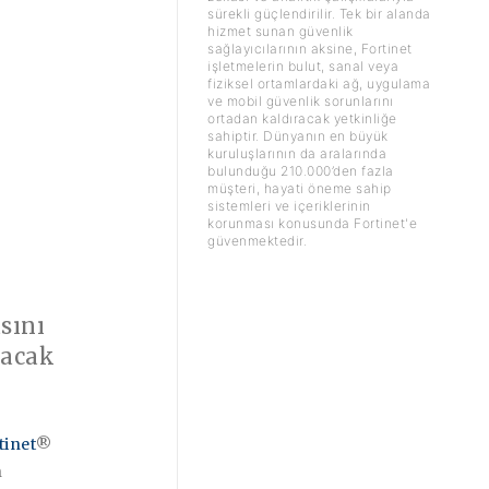
sürekli güçlendirilir. Tek bir alanda
hizmet sunan güvenlik
sağlayıcılarının aksine, Fortinet
işletmelerin bulut, sanal veya
fiziksel ortamlardaki ağ, uygulama
ve mobil güvenlik sorunlarını
ortadan kaldıracak yetkinliğe
sahiptir. Dünyanın en büyük
kuruluşlarının da aralarında
bulunduğu 210.000’den fazla
müşteri, hayati öneme sahip
sistemleri ve içeriklerinin
korunması konusunda Fortinet'e
güvenmektedir.
sını
yacak
tinet
®
n