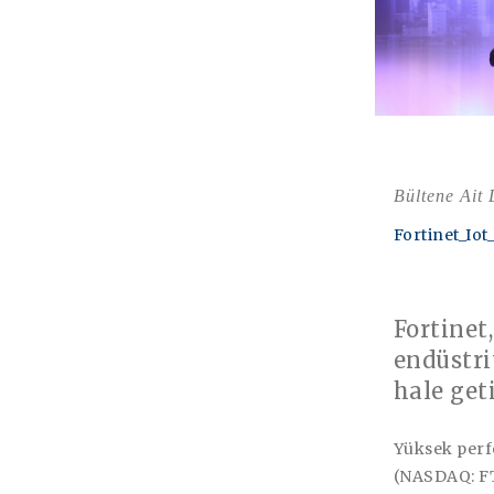
Bültene Ait
Fortinet_Iot
Fortinet
endüstri
hale get
Yüksek perf
(NASDAQ: FT