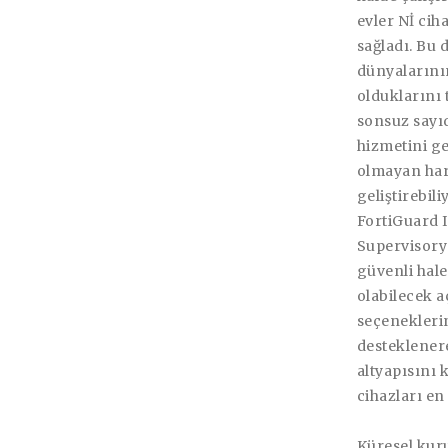
evler Nİ cih
sağladı. Bu
dünyalarını
olduklarını 
sonsuz sayı
hizmetini ge
olmayan hare
geliştirebili
FortiGuard I
Supervisory
güvenli hale
olabilecek a
seçeneklerin
desteklenere
altyapısını 
cihazları en
Küresel kur