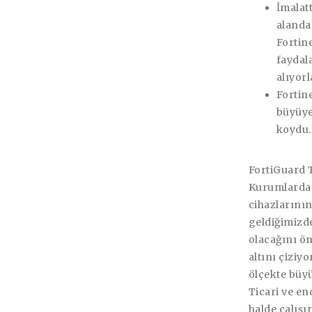
İmalat
alanda
Fortin
faydal
alıyorl
Fortin
büyüye
koydu.
FortiGuard T
Kurumlardan 
cihazlarını
geldiğimizde
olacağını ö
altını çiziy
ölçekte büy
Ticari ve en
halde çalışı