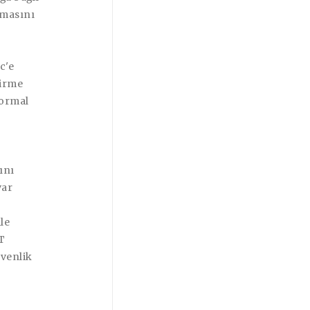
olmasını
c'e
dirme
normal
ını
var
le
T
üvenlik