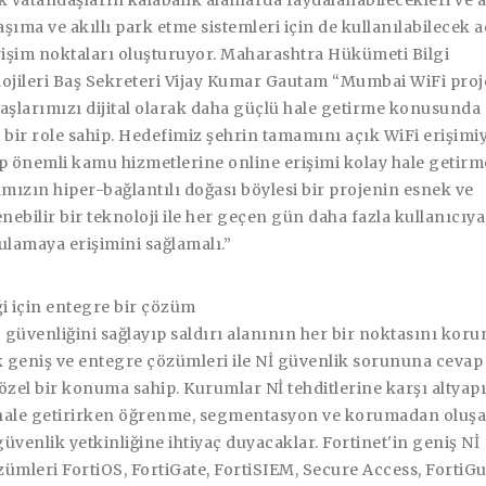
 vatandaşların kalabalık alanlarda faydalanabilecekleri ve a
aşıma ve akıllı park etme sistemleri için de kullanılabilecek a
rişim noktaları oluşturuyor. Maharashtra Hükümeti Bilgi
ojileri Baş Sekreteri Vijay Kumar Gautam “Mumbai WiFi proj
aşlarımızı dijital olarak daha güçlü hale getirme konusunda
 bir role sahip. Hedefimiz şehrin tamamını açık WiFi erişimi
p önemli kamu hizmetlerine online erişimi kolay hale getirm
ımızın hiper-bağlantılı doğası böylesi bir projenin esnek ve
nebilir bir teknoloji ile her geçen gün daha fazla kullanıcıya
ulamaya erişimini sağlamalı.”
i için entegre bir çözüm
T güvenliğini sağlayıp saldırı alanının her bir noktasını kor
k geniş ve entegre çözümleri ile Nİ güvenlik sorununa cevap
özel bir konuma sahip. Kurumlar Nİ tehditlerine karşı altyapı
hale getirirken öğrenme, segmentasyon ve korumadan oluşa
 güvenlik yetkinliğine ihtiyaç duyacaklar. Fortinet'in geniş Nİ
ümleri FortiOS, FortiGate, FortiSIEM, Secure Access, FortiG