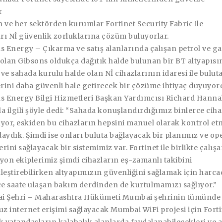
r
 ve her sektörden kurumlar Fortinet Security Fabric ile
arı Nİ güvenlik zorluklarına çözüm buluyorlar.
ns Energy –
Çıkarma ve satış alanlarında çalışan petrol ve g
i olan Gibsons oldukça dağıtık halde bulunan bir BT altyapısı
 ve sahada kurulu halde olan Nİ cihazlarının idaresi ile bulut
erini daha güvenli hale getirecek bir çözüme ihtiyaç duyuyor
s Energy Bilgi Hizmetleri Başkan Yardımcısı Richard Hanna
la ilgili şöyle dedi: “Sahada konuşlandırdığımız binlerce cih
yor, eskiden bu cihazların hepsini manuel olarak kontrol e
aydık. Şimdi ise onları buluta bağlayacak bir planımız ve o
erini sağlayacak bir sistemimiz var. Fortinet ile birlikte çalış
yon ekiplerimiz şimdi cihazların eş-zamanlı takibini
leştirebilirken altyapımızın güvenliğini sağlamak için harc
ce saate ulaşan bakım derdinden de kurtulmamızı sağlıyor.”
 Şehri –
Maharashtra Hükümeti Mumbai şehrinin tümünde
uz internet erişimi sağlayacak Mumbai WiFi projesi için Forti