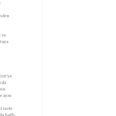
k
inden
a
r ve
rtaya
020'ye
ında
nın
de aynı
i izole
ğa bağlı