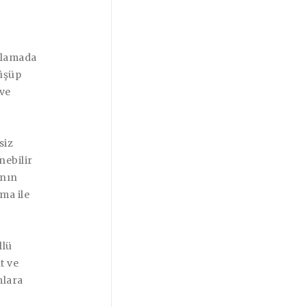
ıklamada
nüşüp
 ve
siz
ebilir
ının
ma ile
llü
t ve
mlara