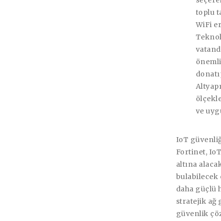
seçerek
toplu t
WiFi e
Teknol
vatand
önemli
donatı
Altyap
ölçekle
ve uyg
IoT güvenliğ
Fortinet, Io
altına alaca
bulabilecek 
daha güçlü 
stratejik ağ
güvenlik çöz