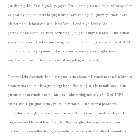
gündeme geldi. Yurt dışında yaşayan Türk kadın girişimciler, akademisyenler
ve profesyoneller arasında güçlü bir dayanışma ağı oluşturmayı amaçlayan
platformun ilk buluşmalarını New York, Londra ve Brüksel'de
gerçekleştirdiklerini belirten Bezircioğlu, bugün dünyanın farklı ülkelerinde
yaşayan yaklaşık bin kadının bu ağ içerisinde yer aldığını söyledi. KAGİDER
Global'in bilgi paylaşımını, iş birliklerini ve uluslararası bağlantıları
güçlendiren önemli bir platform haline geldiğini ifade etti.
Önümüzdeki dönemde kadın girişimcilerin en önemli gündemlerinden birinin
finansmana erişim olacağını vurgulayan Bezircioğlu, ekonomik koşulların
girişimciler üzerinde önemli bir baskı oluşturduğunu söyledi. KAGİDER
olarak kadın girişimcilerin ayakta kalmalarını, uluslararası pazarlara
açılmalarını ve işlerini sürdürülebilir şekilde büyütmelerini destekleyecek
projelere odaklanacaklarını belirten Bezircioğlu, derneğin yeni dönem
mottosunu “cesaretlendirme, güçlendirme ve birleştirme” olarak tanımladı.