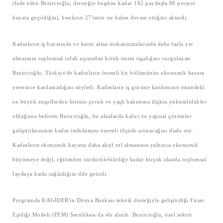
ifade eden Bezircioğlu, derneğin bugüne kadar 162 paydaşla 80 projeyi
hayata geçirdiğini, bunların 27'sinin ise halen devam ettiğini aktardı.
Kadınların iş hayatında ve karar alma mekanizmalarında daha fazla yer
almasının toplumsal refah açısından kritik önem taşıdığını vurgulayan
Bezircioğlu, Türkiye'de kadınların önemli bir bölümünün ekonomik hayata
yeterince katılamadığını söyledi. Kadınların iş gücüne katılımının önündeki
en büyük engellerden birinin çocuk ve yaşlı bakımına ilişkin yükümlülükler
olduğunu belirten Bezircioğlu, bu alanlarda kalıcı ve yapısal çözümler
geliştirilmesinin kadın istihdamını önemli ölçüde artıracağını ifade etti.
Kadınların ekonomik hayatta daha aktif rol almasının yalnızca ekonomik
büyümeye değil, eğitimden sürdürülebilirliğe kadar birçok alanda toplumsal
faydaya katkı sağladığını dile getirdi.
Programda KAGİDER'in Dünya Bankası teknik desteğiyle geliştirdiği Fırsat
Eşitliği Modeli (FEM) Sertifikası da ele alındı. Bezircioğlu, özel sektör