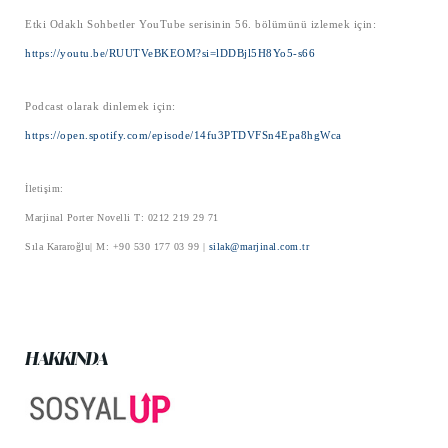
Etki Odaklı Sohbetler YouTube serisinin 56. bölümünü izlemek için:
https://youtu.be/RUUTVeBKEOM?si=lDDBjl5H8Yo5-s66
Podcast olarak dinlemek için:
https://open.spotify.com/episode/14fu3PTDVFSn4Epa8hgWca
İletişim:
Marjinal Porter Novelli T: 0212 219 29 71
Sıla Kararoğlu| M: +90 530 177 03 99 |
silak@marjinal.com.tr
HAKKINDA