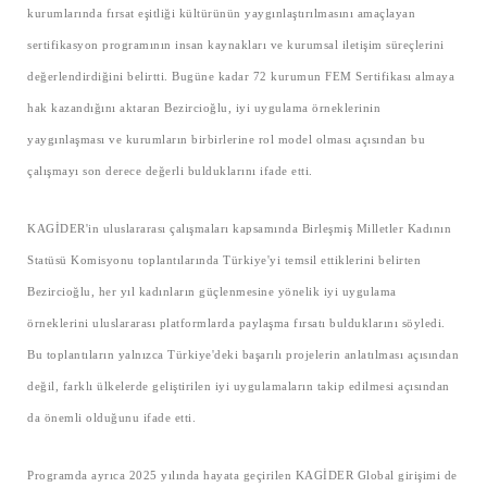
kurumlarında fırsat eşitliği kültürünün yaygınlaştırılmasını amaçlayan
sertifikasyon programının insan kaynakları ve kurumsal iletişim süreçlerini
değerlendirdiğini belirtti. Bugüne kadar 72 kurumun FEM Sertifikası almaya
hak kazandığını aktaran Bezircioğlu, iyi uygulama örneklerinin
yaygınlaşması ve kurumların birbirlerine rol model olması açısından bu
çalışmayı son derece değerli bulduklarını ifade etti.
KAGİDER'in uluslararası çalışmaları kapsamında Birleşmiş Milletler Kadının
Statüsü Komisyonu toplantılarında Türkiye'yi temsil ettiklerini belirten
Bezircioğlu, her yıl kadınların güçlenmesine yönelik iyi uygulama
örneklerini uluslararası platformlarda paylaşma fırsatı bulduklarını söyledi.
Bu toplantıların yalnızca Türkiye'deki başarılı projelerin anlatılması açısından
değil, farklı ülkelerde geliştirilen iyi uygulamaların takip edilmesi açısından
da önemli olduğunu ifade etti.
Programda ayrıca 2025 yılında hayata geçirilen KAGİDER Global girişimi de