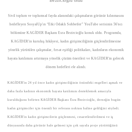
Bezircioğlu oldu
Sivil toplum ve toplumsal fayda alanındaki çalışmaların görünür kılınmasını
hedefleyen SosyalUp'ın “Etki Odaklı Sohbetler” YouTube serisinin 56'ncı
bölümüne KAGİDER Başkanı Esra Bezircioğlu konuk oldu. Programda,
KAGİDER'in kuruluş hikâyesi, kadın girişimciliğinin güçlendirilmesine
yönelik yürütülen çalışmalar, fırsat eşitliği politikaları, kadınların ekonomik
hayata katılımını artırmaya yönelik çözüm önerileri ve KAGİDER'in gelecek
dönem hedefleri ele alındı.
KAGİDER'in 24 yıl önce kadın girişimciliğinin önündeki engelleri aşmak ve
daha fazla kadının ekonomik hayata katılımını desteklemek amacıyla
kurulduğunu belirten KAGİDER Başkanı Esra Bezircioğlu, derneğin bugün
kadın girişimciler için önemli bir referans noktası haline geldiğini söyledi.
KAGİDER'in kadın girişimcilerin güçlenmesi, cesaretlendirilmesi ve iş
dünyasında daha görünür hale gelmesi için çok sayıda proje yürüttüğünü