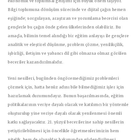
ekonomik ve toplumsal gelişimi için büyük önem taşıyor.
Bilgi toplumuna dönüşüm sürecinde ve dijital çağın hemen
eşiğinde; sorgulayan, araştıran ve yorumlama becerisi olan
gençlerle bu çağın önde gelen ülkelerinden olabiliriz. Bu
amaçla, bilimin temel alındığı bir eğitim anlayışı ile gençlere
analitik ve eleştirel düşünme, problem çözme, yenilikçilik,
işbirliği, iletişim ve yabancı dil gibi olmazsa olmaz görülen
beceriler kazandırılmalıdır.
Yeni nesilleri, bugünden öngöremediğimiz problemleri
çözmek için, hatta henüz adını bile bilmediğimiz işler için
hazırlamak durumundayız. Bunun başarılmasında, eğitim
politikalarının veriye dayalı olarak ve katılımcı bir yöntemle
oluşturulup yine veriye dayalı olarak yenilenmesi önemli
katkı sağlayacaktır. 21. yüzyıl becerilerine sahip nesillerin
yetiştirilebilmesi için öncelikle öğretmenlerimizin hem
nitelik, hem de olanaklar bakımından güçlendirilmesi