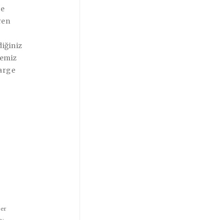
ge
ren
diğiniz
temiz
harge
der