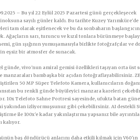
09.2025
– Bu yıl 22 Eylül 2025 Pazartesi günü gerçekleşecek
inoksuna sayılı günler kaldı. Bu tarihte Kuzey Yarımküre'de
leri tam olarak eşitlenecek ve bu da sonbaharın başlangıcın
. Ağaçların sarı, turuncu ve kızıl tonlara bürünmeye başla
emi, gün ışığının yumuşamasıyla birlikte fotoğrafçılar ve d
çin eşsiz bir atmosfer de sunacak.
el günde, vivo'nun amiral gemisi özellikleri taşıyan orta üst
e manzaraları bambaşka bir açıdan fotoğraflayabilirsiniz. ZE
eliştirilen 50 MP Süper Telefoto Kamera, kullanıcıların doğan
ansıtan bu renkli günde büyüleyici manzara kareleri çekebi
r. 10x Telefoto Sahne Portresi sayesinde, ufukta batan güne
ini yakından izliyormuşsunuz gibi çekebilirsiniz. AI destekli 
iştirme ile 100x'e kadar yakınlaştırma yapsanız bile ayrıntıla
ı kalıyor.
ünün baş döndürücü anlarını daha etkili kılmak için V60'ın