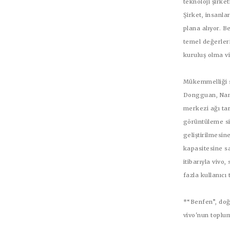
teknoloji şirke
Şirket, insanla
plana alıyor. B
temel değerleri
kuruluş olma vi
Mükemmelliği su
Dongguan, Nanj
merkezi ağı ta
görüntüleme sis
geliştirilmesin
kapasitesine sa
itibarıyla vivo
fazla kullanıcı
*“Benfen”, doğ
vivo'nun toplu