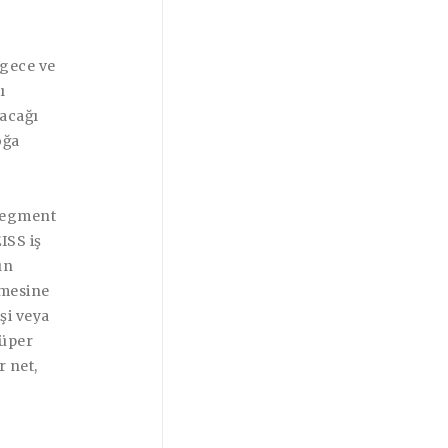
 gece ve
ı
yacağı
oğa
 segment
ISS iş
ın
lmesine
şi veya
Süper
r net,