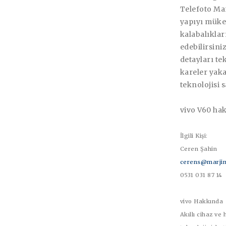
Telefoto Ma
yapıyı müke
kalabalıklar
edebilirsiniz
detayları te
kareler yaka
teknolojisi 
vivo V60 hak
İlgili Kişi:
Ceren Şahin
cerens@marjin
0531 031 87 14
vivo Hakkında
Akıllı cihaz ve