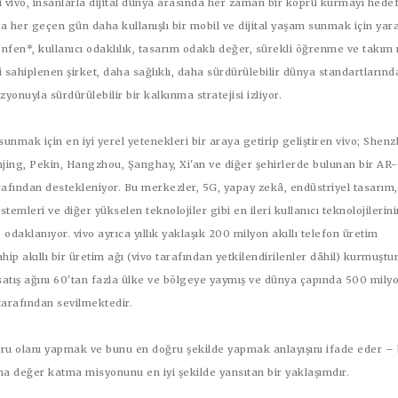
ti vivo, insanlarla dijital dünya arasında her zaman bir köprü kurmayı hedef
ra her geçen gün daha kullanışlı bir mobil ve dijital yaşam sunmak için yarat
enfen*, kullanıcı odaklılık, tasarım odaklı değer, sürekli öğrenme ve takım 
 sahiplenen şirket, daha sağlıklı, daha sürdürülebilir dünya standartlarınd
zyonuyla sürdürülebilir bir kalkınma stratejisi izliyor.
nmak için en iyi yerel yetenekleri bir araya getirip geliştiren vivo; Shenz
ing, Pekin, Hangzhou, Şanghay, Xi'an ve diğer şehirlerde bulunan bir AR
rafından destekleniyor. Bu merkezler, 5G, yapay zekâ, endüstriyel tasarım,
temleri ve diğer yükselen teknolojiler gibi en ileri kullanıcı teknolojilerini
e odaklanıyor. vivo ayrıca yıllık yaklaşık 200 milyon akıllı telefon üretim
hip akıllı bir üretim ağı (vivo tarafından yetkilendirilenler dâhil) kurmuştur
, satış ağını 60'tan fazla ülke ve bölgeye yaymış ve dünya çapında 500 mil
 tarafından sevilmektedir.
ru olanı yapmak ve bunu en doğru şekilde yapmak anlayışını ifade eder –
ma değer katma misyonunu en iyi şekilde yansıtan bir yaklaşımdır.