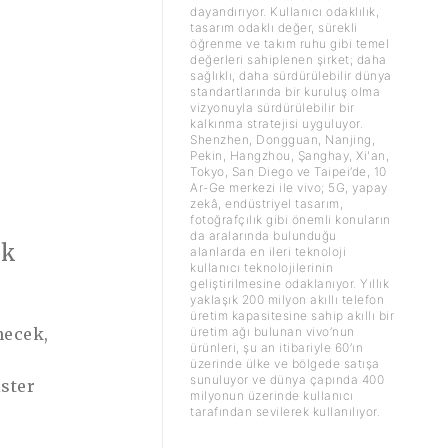
dayandırıyor. Kullanıcı odaklılık,
tasarım odaklı değer, sürekli
öğrenme ve takım ruhu gibi temel
değerleri sahiplenen şirket; daha
sağlıklı, daha sürdürülebilir dünya
standartlarında bir kuruluş olma
vizyonuyla sürdürülebilir bir
kalkınma stratejisi uyguluyor.
Shenzhen, Dongguan, Nanjing,
Pekin, Hangzhou, Şanghay, Xi'an,
Tokyo, San Diego ve Taipei’de, 10
Ar-Ge merkezi ile vivo; 5G, yapay
zekâ, endüstriyel tasarım,
fotoğrafçılık gibi önemli konuların
da aralarında bulunduğu
ık
alanlarda en ileri teknoloji
kullanıcı teknolojilerinin
geliştirilmesine odaklanıyor. Yıllık
yaklaşık 200 milyon akıllı telefon
üretim kapasitesine sahip akıllı bir
necek,
üretim ağı bulunan vivo’nun
ürünleri, şu an itibariyle 60’ın
üzerinde ülke ve bölgede satışa
sunuluyor ve dünya çapında 400
ster
milyonun üzerinde kullanıcı
tarafından sevilerek kullanılıyor.