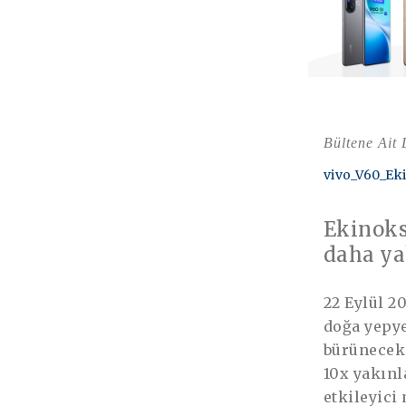
Bültene Ait
vivo_V60_Ek
Ekinoks
daha ya
22 Eylül 2
doğa yepye
bürünecek.
10x yakınl
etkileyici