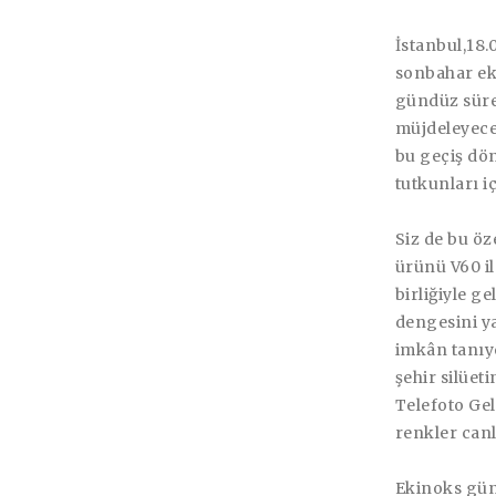
İstanbul,18.
sonbahar ek
gündüz süre
müjdeleyecek
bu geçiş dön
tutkunları i
Siz de bu öz
ürünü V60 il
birliğiyle g
dengesini y
imkân tanıyo
şehir silüet
Telefoto Gel
renkler canl
Ekinoks gün