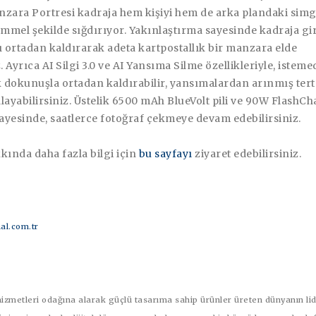
nzara Portresi kadraja hem kişiyi hem de arka plandaki sim
mmel şekilde sığdırıyor. Yakınlaştırma sayesinde kadraja gi
ı ortadan kaldırarak adeta kartpostallık bir manzara elde
. Ayrıca AI Silgi 3.0 ve AI Yansıma Silme özellikleriyle, isteme
k dokunuşla ortadan kaldırabilir, yansımalardan arınmış ter
layabilirsiniz. Üstelik 6500 mAh BlueVolt pili ve 90W FlashC
sayesinde, saatlerce fotoğraf çekmeye devam edebilirsiniz.
kında daha fazla bilgi için
bu sayfayı
ziyaret edebilirsiniz.
al.com.tr
 hizmetleri odağına alarak güçlü tasarıma sahip ürünler üreten dünyanın li