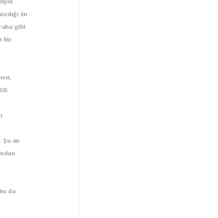
liyor.
ıcılığı ön
ruhu gibi
a bir
hen,
-GE
n
. Şu an
yondan
 bu da