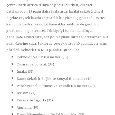
çeyrek bazlı artışta dünya beşincisi olurken, küresel
ortalamadan 13 puan daha fazla arttı. İmalat sektörü ulusal
ölçekte çeyrek bazda 16 puanlık bir yükseliş gösterdi. Ayrıca,
kamu hizmetleri ve doğal kaynaklar sektörü de güçlü bir
performans göstererek Türkiye'yi bu alanda dünya
genelinde altıncı sıraya taşıdı ve puanı küresel ortalamanın 8
puan üzerine çıktı. Sektörde çeyrek bazda 10 puanlık bir artış
görüldü. Sektörlerin NEO puanları şu şekilde:
Teknoloji ve BT Hizmetleri (35)
Ticaret ve Lojistik (34)
İmalat (31)
Kamu Sektörü, Sağlık ve Sosyal Hizmetler (31)
Profesyonel, Bilimsel ve Teknik Hizmetler (28)
Bilişim (22)
Finans ve Sigorta (21)
Ağırlama (19)
Kamu Hizmetleri ve Doğal Kaynaklar (17)