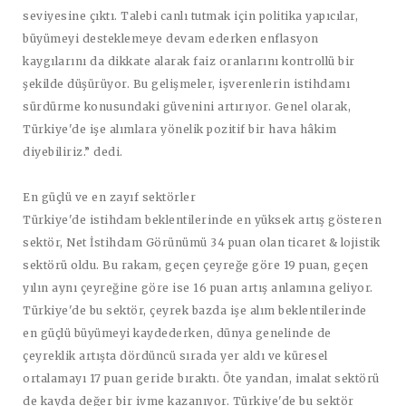
seviyesine çıktı. Talebi canlı tutmak için politika yapıcılar,
büyümeyi desteklemeye devam ederken enflasyon
kaygılarını da dikkate alarak faiz oranlarını kontrollü bir
şekilde düşürüyor. Bu gelişmeler, işverenlerin istihdamı
sürdürme konusundaki güvenini artırıyor. Genel olarak,
Türkiye'de işe alımlara yönelik pozitif bir hava hâkim
diyebiliriz.” dedi.
En güçlü ve en zayıf sektörler
Türkiye'de istihdam beklentilerinde en yüksek artış gösteren
sektör, Net İstihdam Görünümü 34 puan olan ticaret & lojistik
sektörü oldu. Bu rakam, geçen çeyreğe göre 19 puan, geçen
yılın aynı çeyreğine göre ise 16 puan artış anlamına geliyor.
Türkiye'de bu sektör, çeyrek bazda işe alım beklentilerinde
en güçlü büyümeyi kaydederken, dünya genelinde de
çeyreklik artışta dördüncü sırada yer aldı ve küresel
ortalamayı 17 puan geride bıraktı. Öte yandan, imalat sektörü
de kayda değer bir ivme kazanıyor. Türkiye'de bu sektör