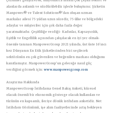
çözümler geliştirerek, milyonlarca insanı çok çeşitli sektör ve
alanlarda anlamlı ve sürdürülebilir işlerle buluşturur. Şirketin
Manpower® ve Talent Solutions®'dan oluşan uzman
markalar ailesi 75 yıldan uzun süredir, 75 ülke ve bölgedeki
adaylar ve müşteriler için çok daha fazla değer
yaratmaktadır. Çeşitliliğe verdiği- Kadınlar, Kapsayıcılık,
Eşitlik ve Engellilik açısından çalışılacak en iyi yer olmak-
önemle tanınan ManpowerGroup 2021 yılında, üst üste 16'ıncı
kez Dünyanın En Etik Şirketlerinden biri seçilerek
sektörünün en çok güvenilen ve beğenilen markası olduğunu
kanıtlamıştır. ManpowerGroup'un geleceğe nasıl güç
verdiğini görmek için:
www.manpowergroup.com
Araştırma Hakkında
ManpowerGroup İstihdama Genel Bakış Anketi, küresel
olarak önemli bir ekonomik gösterge olarak kullanılan ve
türünün en kapsamlı, ileriye dönük istihdam anketidir. Net
İstihdam Görünümü, işe alım faaliyetlerinde artış bekleyen