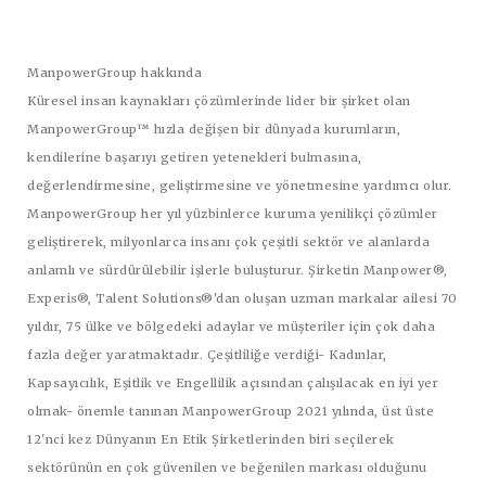
ManpowerGroup hakkında
Küresel insan kaynakları çözümlerinde lider bir şirket olan
ManpowerGroup™ hızla değişen bir dünyada kurumların,
kendilerine başarıyı getiren yetenekleri bulmasına,
değerlendirmesine, geliştirmesine ve yönetmesine yardımcı olur.
ManpowerGroup her yıl yüzbinlerce kuruma yenilikçi çözümler
geliştirerek, milyonlarca insanı çok çeşitli sektör ve alanlarda
anlamlı ve sürdürülebilir işlerle buluşturur. Şirketin Manpower®,
Experis®, Talent Solutions®'dan oluşan uzman markalar ailesi 70
yıldır, 75 ülke ve bölgedeki adaylar ve müşteriler için çok daha
fazla değer yaratmaktadır. Çeşitliliğe verdiği- Kadınlar,
Kapsayıcılık, Eşitlik ve Engellilik açısından çalışılacak en iyi yer
olmak- önemle tanınan ManpowerGroup 2021 yılında, üst üste
12'nci kez Dünyanın En Etik Şirketlerinden biri seçilerek
sektörünün en çok güvenilen ve beğenilen markası olduğunu