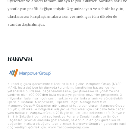
üyeleridir ve anketi tamamlamaya teşvik edilirler. Sorulan soru ve
yanıtlayan profili değişmemiştir. Organizasyon ve sektör boyutu,
uluslararası karşılaştırmalara izin vermek için tüm ülkelerde
standartlaştırılmıştır.
HAKKINDA
Küresel iş gücü çözümlerinde lider bir kuruluş olan ManpowerGroup (NYSE:
MAN), hızla değişen bir dünyada kurumların, kendilerine başarıyı getiren
yetenekleri bulmasına, değerlendirmesine, geliştirmesine ve yönetmesine
yardımcı olur. 400.000'den fazla müşteriye yenilikçi çözümler geliştirerek, 3
milyondan fazla insanı çok çeşitli sektör ve alanlarda anlamlı ve sürdürülebilir
işlerle buluşturur. Manpower®, Experis®, Right Management® ve
ManpowerGroup® Çözümleri gibi uzman şirketlerden oluşan ManpowerGroup
70 yıldır, 80 ülke ve bölgedeki adaylar ve müşteriler için çok daha fazla değer
yaratmaktadır. ManpowerGroup 2018 yılında, üst üste sekizinci defa Dünyanın
En Etik Şirketlerinden biri seçilerek ve Fortune Dergisi tarafından En Çok
Beğenilen Şirketler arasında gösterilerek, sektörünün en çok güvenilen ve
beğenilen markası olduğunu teyit etmiştir. ManpowerGroup'un geleceğe nasıl
güç verdiğini görmek için: www.manpowergroup.com