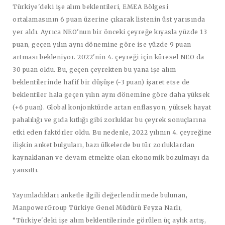
Türkiye'deki işe alım beklentileri, EMEA Bölgesi
ortalamasının 6 puan üzerine çıkarak listenin üst yarısında
yer aldı. Ayrıca NEO'nun bir önceki çeyreğe kıyasla yüzde 13
puan, geçen yılın aynı dönemine göre ise yüzde 9 puan
artması bekleniyor. 2022'nin 4. çeyreği için küresel NEO da
30 puan oldu. Bu, geçen çeyrekten bu yana işe alım
beklentilerinde hafif bir düşüşe (-3 puan) işaret etse de
beklentiler hala geçen yılın aynı dönemine göre daha yüksek
(+6 puan). Global konjonktürde artan enflasyon, yüksek hayat
pahalılığı ve gıda kıtlığı gibi zorluklar bu çeyrek sonuçlarına
etki eden faktörler oldu. Bu nedenle, 2022 yılının 4. çeyreğine
ilişkin anket bulguları, bazı ülkelerde bu tür zorluklardan
kaynaklanan ve devam etmekte olan ekonomik bozulmayı da
yansıttı.
Yayımladıkları anketle ilgili değerlendirmede bulunan,
ManpowerGroup Türkiye Genel Müdürü Feyza Narlı
,
“Türkiye'deki işe alım beklentilerinde görülen üç aylık artış,