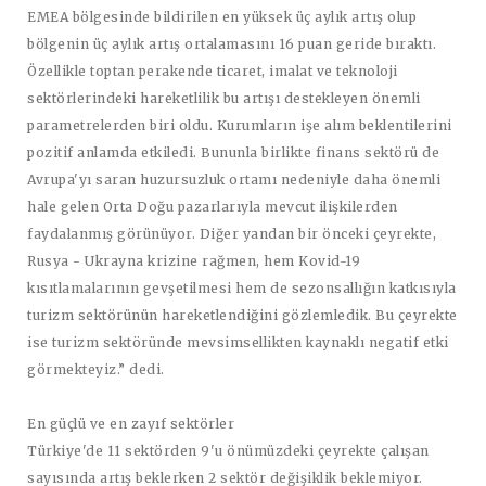
EMEA bölgesinde bildirilen en yüksek üç aylık artış olup
bölgenin üç aylık artış ortalamasını 16 puan geride bıraktı.
Özellikle toptan perakende ticaret, imalat ve teknoloji
sektörlerindeki hareketlilik bu artışı destekleyen önemli
parametrelerden biri oldu. Kurumların işe alım beklentilerini
pozitif anlamda etkiledi. Bununla birlikte finans sektörü de
Avrupa'yı saran huzursuzluk ortamı nedeniyle daha önemli
hale gelen Orta Doğu pazarlarıyla mevcut ilişkilerden
faydalanmış görünüyor. Diğer yandan bir önceki çeyrekte,
Rusya - Ukrayna krizine rağmen, hem Kovid-19
kısıtlamalarının gevşetilmesi hem de sezonsallığın katkısıyla
turizm sektörünün hareketlendiğini gözlemledik. Bu çeyrekte
ise turizm sektöründe mevsimsellikten kaynaklı negatif etki
görmekteyiz.” dedi.
En güçlü ve en zayıf sektörler
Türkiye'de 11 sektörden 9'u önümüzdeki çeyrekte çalışan
sayısında artış beklerken 2 sektör değişiklik beklemiyor.