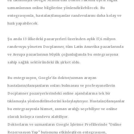
bir tıklamayla Google Arama'dan DoktorTakvimi üyesi sağlık
uzmanlarının online bilgilerine yönlendirilebilecek. Bu
entegrasyonla, hastalar/danışanlar randevularını daha kolay ve
hızlı yapabilecek.
Şu anda 13 ülkedeki pazaryerleri üzerinden aylık 17,6 milyon
randevuyu yöneten Docplanner, tüm Latin Amerika pazarlarında
ve Avrupa pazarlarının büyük çoğunluğunda bu entegrasyona
sahip sağlık sektöründeki ilk şirket oldu.
Bu entegrasyon, Google'da doktor/uzman arayan
hastaların/danışanların onları bulmasını ve profesyonellerin
Docplanner pazaryerlerindeki online ajandalarına tek bir
tıklamayla yönlendirilmelerini kolaylaştırıyor. Hastalar/danışanlar
bu entegrasyonla hizmet, zaman aralığı seçebiliyor ve online
olarak kolayca randevu alabiliyor.
Doktorların ve uzmanların Google İşletme Profillerinde "Online
Rezervasyon Yap" butonunu etkinleştiren entegrasyon,