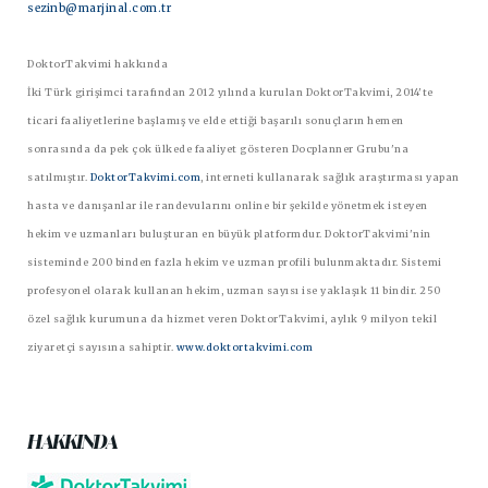
sezinb@marjinal.com.tr
DoktorTakvimi hakkında
İki Türk girişimci tarafından 2012 yılında kurulan DoktorTakvimi, 2014'te
ticari faaliyetlerine başlamış ve elde ettiği başarılı sonuçların hemen
sonrasında da pek çok ülkede faaliyet gösteren Docplanner Grubu'na
satılmıştır.
DoktorTakvimi.com
, interneti kullanarak sağlık araştırması yapan
hasta ve danışanlar ile randevularını online bir şekilde yönetmek isteyen
hekim ve uzmanları buluşturan en büyük platformdur. DoktorTakvimi'nin
sisteminde 200 binden fazla hekim ve uzman profili bulunmaktadır. Sistemi
profesyonel olarak kullanan hekim, uzman sayısı ise yaklaşık 11 bindir. 250
özel sağlık kurumuna da hizmet veren DoktorTakvimi, aylık 9 milyon tekil
ziyaretçi sayısına sahiptir.
www.doktortakvimi.com
HAKKINDA