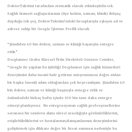
DoktorTakvimi tarafından otomatik olarak etkinleştirilecek.
Sağlık hizmeti sağlayıcılarının (üye hekim, uzman, klinik) ihtiyaç
duyduğu tek şey, DoktorTakvimi'ndeki hesaplarıyla eşleşen ad ve
adrese sahip bir Google İşletme Profili olacak.
“Şimdiden 40 bin doktor, uzman ve kliniği başarıyla entegre
ettik”
Docplanner Grubu Küresel Ürün Direktörü Gustavo Comitre
,
“Google ile yapılan bu işbirliği Docplanner için sağlık hizmetleri
deneyimini daha insani hale getirme misyonumuza doğru atılan
bir başka önemli adım olduğundan çok heyecanlıyım. Şimdiden 40
bin doktor, uzman ve kliniği başarıyla entegre ettik ve
önümüzdeki birkaç hafta içinde 100 bin tane daha entegre
etmeyi planlıyoruz. Bu entegrasyonun sağlık profesyonellerine
sorunsuz bir randevu alımı süreci aracılığıyla görünürlüklerini,
erişilebilirliklerini ve hastalarının/danışanlarının deneyimlerini
geliştirmek için dikkate değer bir fırsat sunması nedeniyle bu