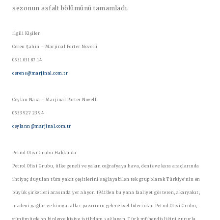
sezonun asfalt bölümünü tamamladı.
İlgili Kişiler
Ceren Şahin – Marjinal Porter Novelli
0531 031 87 14
cerens@marjinal.com.tr
Ceylan Naza – Marjinal Porter Novelli
0533 927 23 94
ceylann@marjinal.com.tr
Petrol Ofisi Grubu Hakkında
Petrol Ofisi Grubu, ülke geneli ve yakın coğrafyaya hava, deniz ve kara araçlarında
ihtiyaç duyulan tüm yakıt çeşitlerini sağlayabilen tek grup olarak Türkiye'nin en
büyük şirketleri arasında yer alıyor. 1941'den bu yana faaliyet gösteren, akaryakıt,
madeni yağlar ve kimyasallar pazarının geleneksel lideri olan Petrol Ofisi Grubu,
günümüzde on binlerce kişiye istihdam sağlayan, Türk mühendisliğini gururla