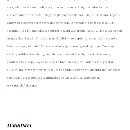
ihraç eden dev bir enerji altyapı grubu konumunda. Attığı her adımda ülke
ekonomisine sürdürülebilir değer sağlamaya odaklanan Grup, Türkiye'nin en geniş
akaryakıt istasyon ağı, 9 akaryakıt terminali, 18 havaalanı ikmal ünitesi, 1 LPG
terminali, 162 bin metrekareye kurulu madeni yağ üretim tesisi, yılda çeyrek milyon
uçağa yakıt ikmali, 1,5 milyon metreküplük yakıt depolama kapasitesi ile sektöre
liderlik ediyor; 4 kıtada 33 ülkeye madeni yağ ihracatı gerçekleştiriyor. Teknoloji
odaklı yenilikçi ekosistem girişimleriyle finansal teknoloji, elektrik tedariki,
yenilenebilir enerji, e-oyun ve tüketici finansmanı gibi alanlarda fark yaratan
oluşumlara imza atan Petrol Ofisi Grubu özellikle spor ve girişimcilik alanlarındaki
çalışmalarıyla toplumsal katılımcılığa ve kapsayıcılığa odaklanıyor.
www.petrolofisi.com.tr
HAKKINDA