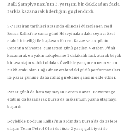
Ralli Şampiyonası'nın 3. yarışını bir dakikadan fazla
farkla kazanarak liderliğini güçlendirdi.
5-7 Haziran tarihleri arasında ellincisi düzenlenen Yeşil
Bursa Rallisi'ne cuma günü Hüseyinalan'daki seyirci özel
etabı birinciliği ile başlayan Kerem Kazaz ve co-pilotu
Corentin Silvestre, cumartesi günü geçilen 4 etabın 3'ünü
kazanarak en yakın rakiplerine 1 dakikalık fark atarak büyük
bir avantajın sahibi oldular. Özellikle yarışın en uzun ve en
riskli etabı olan Dağ Güney etabındaki güçlü performansları
ile pazar gününe daha rahat girebilme şansını elde ettiler.
Pazar günü de hata yapmayan Kerem Kazaz, Powerstage
etabını da kazanarak Bursa'da maksimum puana ulaşmayı
başardı.
Böylelikle Bodrum Rallisi'nin ardından Bursa'da da zafere
ulaşan Team Petrol Ofisi üst üste 2 yarış galibiyeti ile