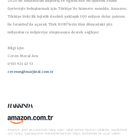
2020'de Amazon'un alışveriş ve eğlencede en iyilerini Prime
üyeleriyle buluşturmak için Türkiye'de hizmete sunuldu. Amazon,
Türkiye'deki ilk lojistik üssünü yaklaşık 100 milyon dolar yatırım
ile İstanbul'da açarak Türk KOBİ'lerin tüm dünyadaki yüz
milyonlarca müşteriye ulaşmasına destek sağlıyor.
Bilgi için:
Ceren Moral Aru
0533 921 43 53
cerenm@marjinal.com.tr
HAKKINDA
Amazon, dört ana prensibi takip eder: rakip yerine müşteri odaklılık, keşfetmek
için tutku, operasyonel mükemmeliyetten ödün vermemek ve uzun vadeli