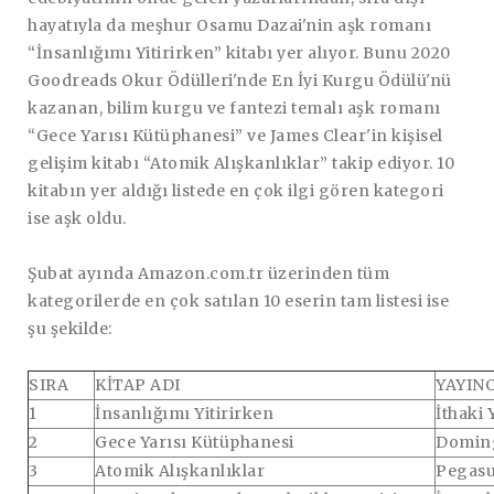
hayatıyla da meşhur Osamu Dazai'nin aşk romanı
“İnsanlığımı Yitirirken” kitabı yer alıyor. Bunu 2020
Goodreads Okur Ödülleri'nde En İyi Kurgu Ödülü'nü
kazanan, bilim kurgu ve fantezi temalı aşk romanı
“Gece Yarısı Kütüphanesi” ve James Clear'in kişisel
gelişim kitabı “Atomik Alışkanlıklar” takip ediyor. 10
kitabın yer aldığı listede en çok ilgi gören kategori
ise aşk oldu.
Şubat ayında Amazon.com.tr üzerinden tüm
kategorilerde en çok satılan 10 eserin tam listesi ise
şu şekilde:
SIRA
KİTAP ADI
YAYINC
1
İnsanlığımı Yitirirken
İthaki 
2
Gece Yarısı Kütüphanesi
Doming
3
Atomik Alışkanlıklar
Pegasu