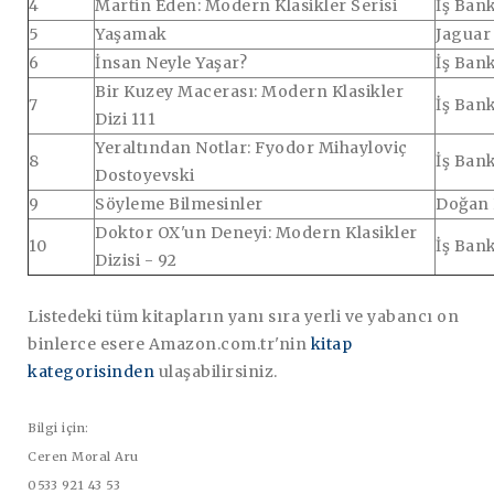
4
Martin Eden: Modern Klasikler Serisi
İş Bank
5
Yaşamak
Jaguar
6
İnsan Neyle Yaşar?
İş Bank
Bir Kuzey Macerası: Modern Klasikler
7
İş Bank
Dizi 111
Yeraltından Notlar: Fyodor Mihayloviç
8
İş Bank
Dostoyevski
9
Söyleme Bilmesinler
Doğan 
Doktor OX'un Deneyi: Modern Klasikler
10
İş Bank
Dizisi - 92
Listedeki tüm kitapların yanı sıra yerli ve yabancı on
binlerce esere Amazon.com.tr'nin
kitap
kategorisinden
ulaşabilirsiniz.
Bilgi için:
Ceren Moral Aru
0533 921 43 53