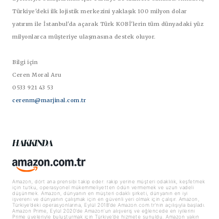
Türkiye'deki ilk lojistik merkezini yaklaşık 100 milyon dolar
yatırım ile İstanbul'da açarak Türk KOBİ'lerin tüm dünyadaki yüz
milyonlarca müşteriye ulaşmasına destek oluyor.
Bilgi için
Ceren Moral Aru
0533 921 43 53
cerenm@marjinal.com.tr
HAKKINDA
Amazon, dört ana prensibi takip eder: rakip yerine müşteri odaklılık, keşfetmek
için tutku, operasyonel mükemmeliyetten ödün vermemek ve uzun vadeli
düşünmek. Amazon, dünyanın en müşteri odaklı şirketi, dünyanın en iyi
işvereni ve dünyanın çalışmak için en güvenli yeri olmak için çalışır. Amazon,
Türkiye’deki operasyonlarına, Eylül 2018’de Amazon.com.tr’nin açılışıyla başladı.
Amazon Prime, Eylül 2020’de Amazon’un alışveriş ve eğlencede en iyilerini
Prime üyeleriyle buluşturmak için Türkiye’de hizmete sunuldu. Amazon yakın