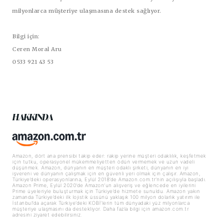
milyonlarca müşteriye ulaşmasına destek sağlıyor.
Bilgi için:
Ceren Moral Aru
0533 921 43 53
HAKKINDA
Amazon, dört ana prensibi takip eder: rakip yerine müşteri odaklılık, keşfetmek
için tutku, operasyonel mükemmeliyetten ödün vermemek ve uzun vadeli
düşünmek. Amazon, dünyanın en müşteri odaklı şirketi, dünyanın en iyi
işvereni ve dünyanın çalışmak için en güvenli yeri olmak için çalışır. Amazon,
Türkiye’deki operasyonlarına, Eylül 2018’de Amazon.com.tr’nin açılışıyla başladı.
Amazon Prime, Eylül 2020’de Amazon’un alışveriş ve eğlencede en iyilerini
Prime üyeleriyle buluşturmak için Türkiye’de hizmete sunuldu. Amazon yakın
zamanda Türkiye’deki ilk lojistik üssünü yaklaşık 100 milyon dolarlık yatırım ile
İstanbul’da açarak Türkiye’deki KOBİ’lerin tüm dünyadaki yüz milyonlarca
müşteriye ulaşmasını da destekliyor. Daha fazla bilgi için amazon.com.tr
adresini ziyaret edebilirsiniz.