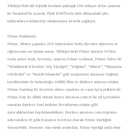
Türkiye'deki ilk lojistik üssünü yaklaşık 100 milyon dolar yatırım
ile İstanbul'da açarak Türk KOBİ'lerin tüm dünyadaki yüz
milyonlarca müşteriye ulaşmasına destek sağlıyor.
Prime Hakkında
Prime, dünya çapında 200 milyondan fazla üyesine alışveriş ve
eğlencenin en iyisini sunar. Türkiye'deki Prime üyeleri 50'den
fazla şehre hızlı, ücretsiz, sınırsız Prime teslimat, Prime Video ile
“Yüzüklerin Efendisi: Güç Yüzüğü”, “Düğüm”, “Bihter”, “Rüyanda
Görürsün” ve “Kendi Yolumda” gibi aralarında Amazon Orijinal
içeriklerinin de bulunduğu ödüllü film ve dizilere sınırsız erişim,
Prime Gaming ile ücretsiz video oyunları ve oyun içi içerikleri ile
Prime Day de dâhil olmak üzere Amazon.com.tr'de yıl içerisinde
sunulan üyelere özel indirim fırsatlarına erişim gibi
ayrıcalıklardan faydalanabiliyor. Herkes amazon.com.tr/prime
adresinden 30 gün boyunca ücretsiz olarak Prime üyeliğini
deneyebilir. Deneme süresinin ardından, Prime üyeliği ayda tüm