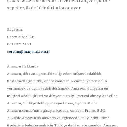
Çok Al & Az Öde ile 500 TL ve üzeri alışverişlerde
sepette yüzde 10 indirim kazanıyor.
Bilgi için:
Ceren Moral Aru
0533 921 43 53
cerenm@marjinal.com.tr
Amazon Hakkında
Amazon, dört ana prensibi takip eder: müşteri odaklılık,
keşfetmek için tutku, operasyonel mükemmeliyetten ödün
vermemek ve uzun vadeli düşünmek. Amazon, dünyanın en
müşteri odaklı şirketi ve dünyanın en iyi işvereni olmayı hedefler.
Amazon, Türkiye'deki operasyonlarına, Eylül 2018'de
Amazon.com.tr'nin açılışıyla başladı. Amazon Prime, Eylül
2020'de Amazon'un alışveriş ve eğlencede en iyilerini Prime
üyeleriyle buluşturmak için Türkiye'de hizmete sunuldu. Amazon,